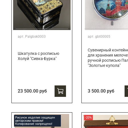
арт.
Palgbsk0003
арт.
gbt00005
Сувенирный контейн
Шкатулка с росписью
для хранения мелоче
Холуй "Сивка-Бурка"
ручной росписью Па
"Золотые купола"
23 500.00 руб
3 500.00 руб
Рисунок изделия защищен
-20%
авторским правом!
Копирование запрещено!