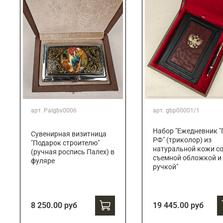
арт.
Palgbv0006
арт.
gbp00001/1
Набор "Ежедневник "
Сувенирная визитница
РФ" (триколор) из
"Подарок строителю"
натуральной кожи с
(ручная роспись Палех) в
съемной обложкой и
фуляре
ручкой"
8 250.00 руб
19 445.00 руб