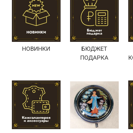
Подарки банковскому работнику
Подарки брокеру
Подарки директору/руководителю
НОВИНКИ
БЮДЖЕТ
ПОДАРКА
К