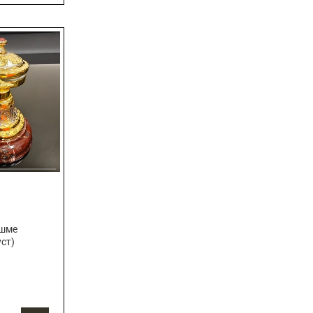
яшме
уст)