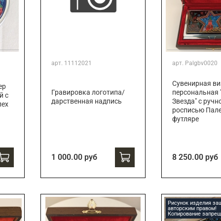
арт.
11112021
арт.
Palgbv0020
Сувенирная ви
ер
Гравировка логотипа/
персональная 
й с
дарственная надпись
Звезда" с ручн
лех
росписью Пале
футляре
1 000.00 руб
8 250.00 руб
Рисунок изделия з
авторским правом!
Копирование запрещ