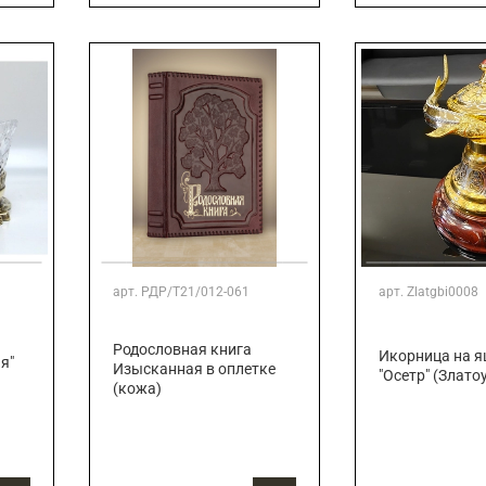
арт.
РДР/Т21/012-061
арт.
Zlatgbi0008
Родословная книга
Икорница на 
я"
Изысканная в оплетке
"Осетр" (Злато
(кожа)