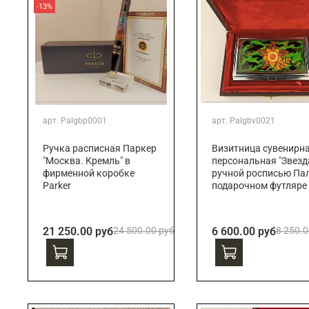
-13%
арт.
Palgbp0001
арт.
Palgbv0021
Ручка расписная Паркер
Визитница сувенирн
"Москва. Кремль" в
персональная "Звезда
фирменной коробке
ручной росписью Пал
Parker
подарочном футляре
21 250.00 руб
24 500.00 руб
6 600.00 руб
8 250.0