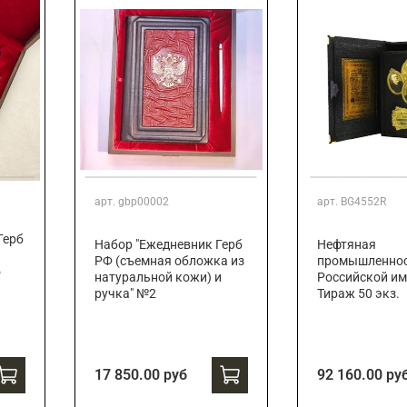
арт.
gbp00002
арт.
BG4552R
Герб
Набор "Ежедневник Герб
Нефтяная
РФ (съемная обложка из
промышленно
о
натуральной кожи) и
Российской им
ручка" №2
Тираж 50 экз.
17 850.00 руб
92 160.00 ру