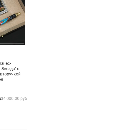
знес-
 Звезда" с
авторучкой
ре
б
34 000.00 руб