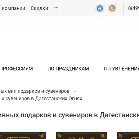
 компании
Скидки
8(49
 ПРОФЕССИЯМ
ПО ПРАЗДНИКАМ
ПО УВЛЕЧЕНИ
РОК
ЯМ
СИЯМ
ИКАМ
ИЯМ
ых вип подарков и сувениров
и сувениров в Дагестанских Огнях
Подарки мужчине
Подарки на крестины
Подарки железнодорожнику
Подарки на 23 февраля
Подарки спортсмену
Подарки иностранцам
Подарки на новоселье
Подарки летчику, авиация
Подарки на 8 марта
Подарки болельщику
вных подарков и сувениров в Дагестанск
Подарки на рождение ребенка
Подарки инженеру
Подарки металлургу
Подарки нефтянику/газовику