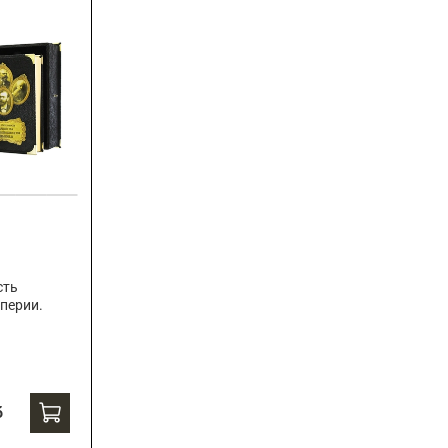
сть
перии.
б