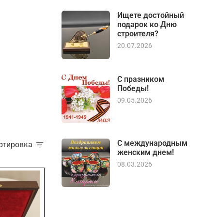
Ищете достойный
подарок ко Дню
строителя?
20.07.2026
С празником
Победы!
09.05.2026
С международным
ортировка
женским днем!
08.03.2026