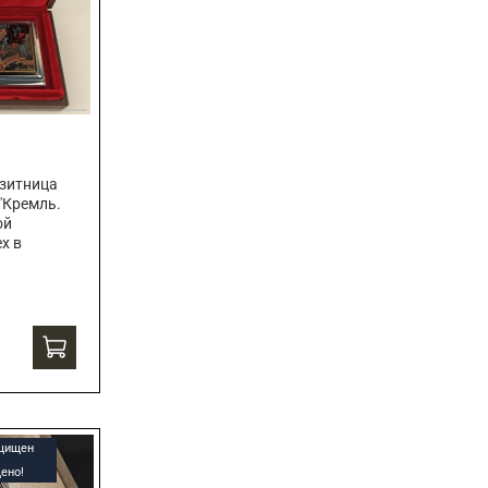
зитница
"Кремль.
ой
х в
ащищен
ено!