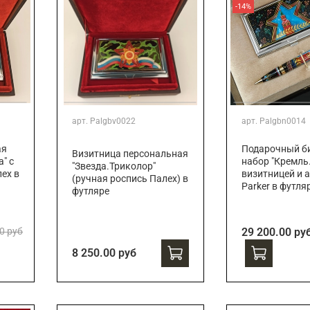
-14%
арт.
Palgbv0022
арт.
Palgbn0014
ая
Подарочный би
Визитница персональная
" с
набор "Кремль.
"Звезда.Триколор"
ех в
визитницей и 
(ручная роспись Палех) в
Parker в футля
футляре
0 руб
29 200.00 ру
8 250.00 руб