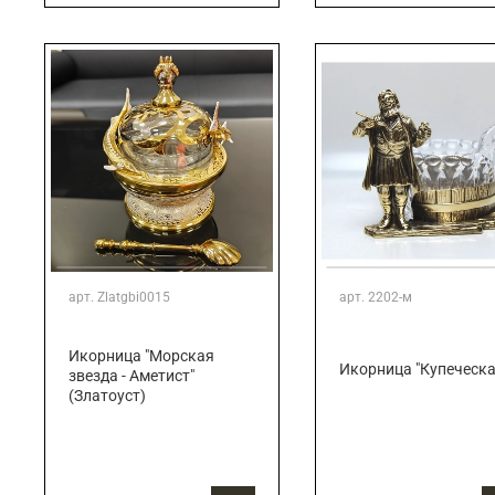
арт.
Zlatgbi0015
арт.
2202-м
Икорница "Морская
Икорница "Купеческа
звезда - Аметист"
(Златоуст)