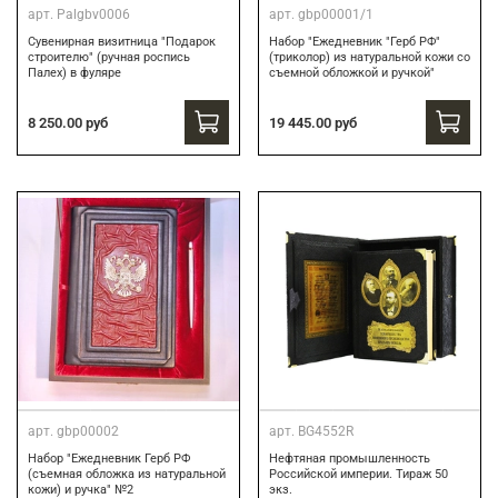
арт.
Palgbv0006
арт.
gbp00001/1
Сувенирная визитница "Подарок
Набор "Ежедневник "Герб РФ"
строителю" (ручная роспись
(триколор) из натуральной кожи со
Палех) в фуляре
съемной обложкой и ручкой"
8 250.00 руб
19 445.00 руб
арт.
gbp00002
арт.
BG4552R
Набор "Ежедневник Герб РФ
Нефтяная промышленность
(съемная обложка из натуральной
Российской империи. Тираж 50
кожи) и ручка" №2
экз.