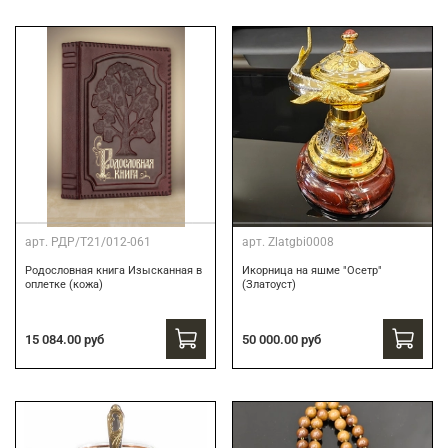
арт.
РДР/Т21/012-061
арт.
Zlatgbi0008
Родословная книга Изысканная в
Икорница на яшме "Осетр"
оплетке (кожа)
(Златоуст)
15 084.00 руб
50 000.00 руб