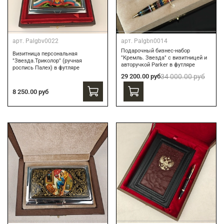
арт.
Palgbv0022
арт.
Palgbn0014
Подарочный бизнес-набор
Визитница персональная
"Кремль. Звезда" с визитницей и
"Звезда.Триколор" (ручная
авторучкой Parker в футляре
роспись Палех) в футляре
29 200.00 руб
34 000.00 руб
8 250.00 руб