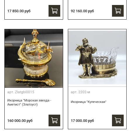
17 850.00 руб
92 160.00 руб
арт.
Zlatgbi0015
арт.
2202-м
Икорница "Морская звезда -
Икорница "Купеческая"
Аметист" (Златоуст)
160 000.00 руб
17 000.00 руб