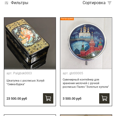
Фильтры
Сортировка
Распродажа
арт.
Palgbsk0003
арт.
gbt00005
Сувенирный контейнер для
Шкатулка с росписью Холуй
хранения мелочей с ручной
"Сивка-Бурка"
росписью Палех "Золотые купола"
3 500.00 руб
23 500.00 руб