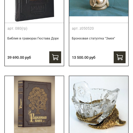
арт.
080(гр)
арт.
z050520
Библия в гравюрах Гюстава Доре
Бронзовая статуэтка "Змея"
39 690.00 руб
13 500.00 руб