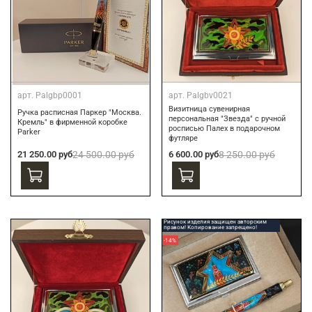
арт.
Palgbp0001
арт.
Palgbv0021
Визитница сувенирная
Ручка расписная Паркер "Москва.
персональная "Звезда" с ручной
Кремль" в фирменной коробке
росписью Палех в подарочном
Parker
футляре
21 250.00 руб
24 500.00 руб
6 600.00 руб
8 250.00 руб
Рисунок изделия защищен авторским
правом! Копирование запрещено!
-14%