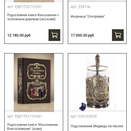
арт.
РДР/Т22/15-051
арт.
2201-м
Родословная книга Изысканная с
Икорница "Осетровая"
золоченым деревом (эко-кожа)
12 180.00 руб
17 000.00 руб
арт.
РДР/Т21/19-041
арт.
050103039
Родословная книга "Изысканная.
Подстаканник Медведь на пасеке
Благословение" (кожа)