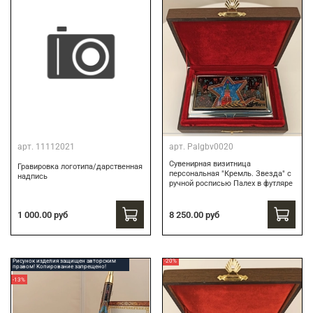
арт.
11112021
арт.
Palgbv0020
Сувенирная визитница
Гравировка логотипа/дарственная
персональная "Кремль. Звезда" с
надпись
ручной росписью Палех в футляре
8 250.00 руб
1 000.00 руб
Рисунок изделия защищен авторским
-20%
правом! Копирование запрещено!
-13%