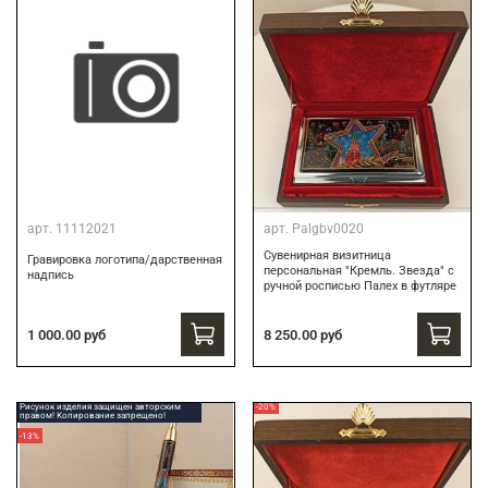
арт.
11112021
арт.
Palgbv0020
Сувенирная визитница
Гравировка логотипа/дарственная
персональная "Кремль. Звезда" с
надпись
ручной росписью Палех в футляре
8 250.00 руб
1 000.00 руб
Рисунок изделия защищен авторским
-20%
правом! Копирование запрещено!
-13%