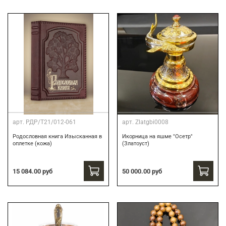
арт.
РДР/Т21/012-061
арт.
Zlatgbi0008
Родословная книга Изысканная в
Икорница на яшме "Осетр"
оплетке (кожа)
(Златоуст)
15 084.00 руб
50 000.00 руб