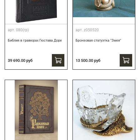
арт.
080(гр)
арт.
z050520
Библия в гравюрах Гюстава Доре
Бронзовая статуэтка "Змея"
39 690.00 руб
13 500.00 руб