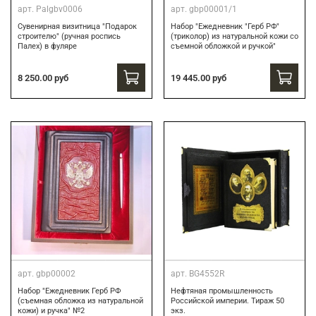
арт.
Palgbv0006
арт.
gbp00001/1
Сувенирная визитница "Подарок
Набор "Ежедневник "Герб РФ"
строителю" (ручная роспись
(триколор) из натуральной кожи со
Палех) в фуляре
съемной обложкой и ручкой"
8 250.00 руб
19 445.00 руб
арт.
gbp00002
арт.
BG4552R
Набор "Ежедневник Герб РФ
Нефтяная промышленность
(съемная обложка из натуральной
Российской империи. Тираж 50
кожи) и ручка" №2
экз.