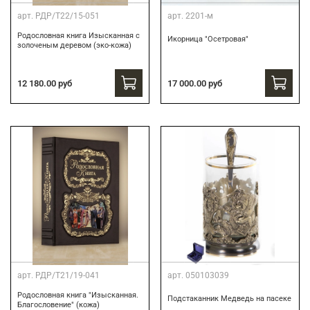
арт.
РДР/Т22/15-051
арт.
2201-м
Родословная книга Изысканная с
Икорница "Осетровая"
золоченым деревом (эко-кожа)
12 180.00 руб
17 000.00 руб
арт.
РДР/Т21/19-041
арт.
050103039
Родословная книга "Изысканная.
Подстаканник Медведь на пасеке
Благословение" (кожа)