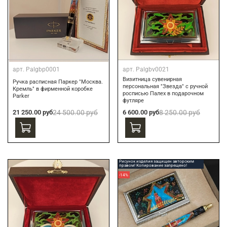
арт.
Palgbp0001
арт.
Palgbv0021
Визитница сувенирная
Ручка расписная Паркер "Москва.
персональная "Звезда" с ручной
Кремль" в фирменной коробке
росписью Палех в подарочном
Parker
футляре
21 250.00 руб
24 500.00 руб
6 600.00 руб
8 250.00 руб
Рисунок изделия защищен авторским
правом! Копирование запрещено!
-14%