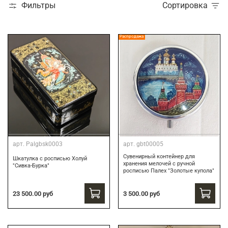
Фильтры
Сортировка
Распродажа
арт.
Palgbsk0003
арт.
gbt00005
Сувенирный контейнер для
Шкатулка с росписью Холуй
хранения мелочей с ручной
"Сивка-Бурка"
росписью Палех "Золотые купола"
3 500.00 руб
23 500.00 руб