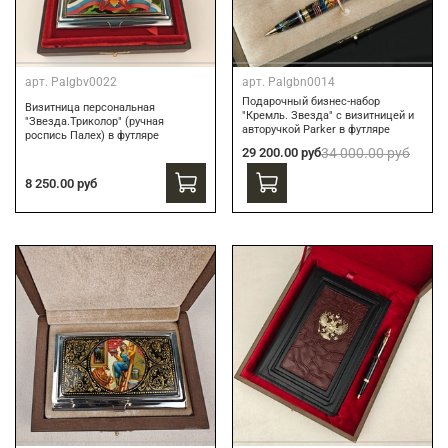
арт.
Palgbv0022
арт.
Palgbn0014
Подарочный бизнес-набор
Визитница персональная
"Кремль. Звезда" с визитницей и
"Звезда.Триколор" (ручная
авторучкой Parker в футляре
роспись Палех) в футляре
29 200.00 руб
34 000.00 руб
8 250.00 руб