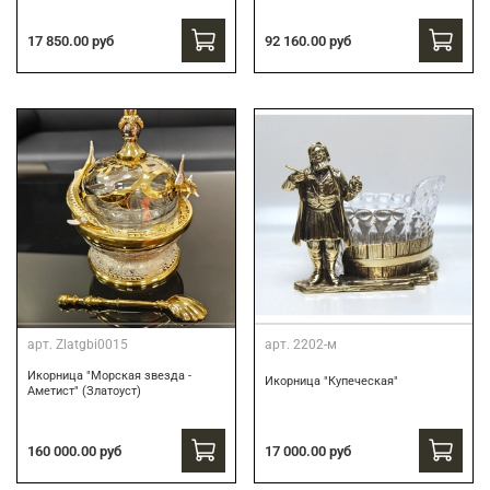
17 850.00 руб
92 160.00 руб
арт.
Zlatgbi0015
арт.
2202-м
Икорница "Морская звезда -
Икорница "Купеческая"
Аметист" (Златоуст)
160 000.00 руб
17 000.00 руб