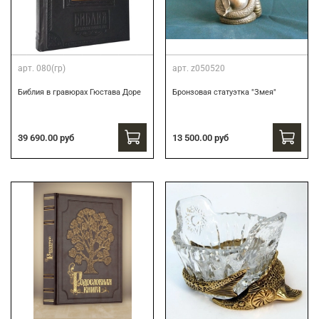
арт.
080(гр)
арт.
z050520
Библия в гравюрах Гюстава Доре
Бронзовая статуэтка "Змея"
39 690.00 руб
13 500.00 руб