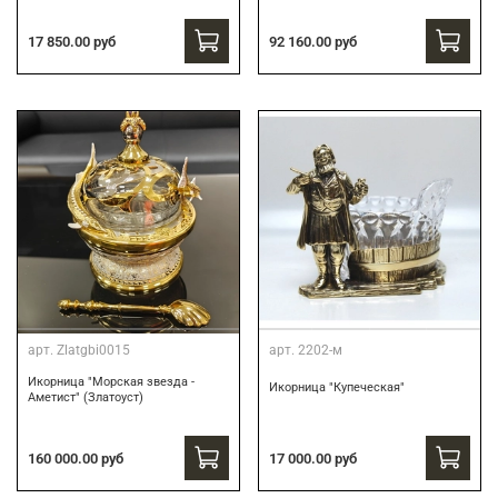
17 850.00 руб
92 160.00 руб
арт.
Zlatgbi0015
арт.
2202-м
Икорница "Морская звезда -
Икорница "Купеческая"
Аметист" (Златоуст)
160 000.00 руб
17 000.00 руб