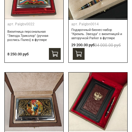
арт.
Palgbv0022
арт.
Palgbn0014
Подарочный бизнес-набор
Визитница персональная
"Кремль. Звезда" с визитницей и
"Звезда.Триколор" (ручная
авторучкой Parker в футляре
роспись Палех) в футляре
29 200.00 руб
34 000.00 руб
8 250.00 руб