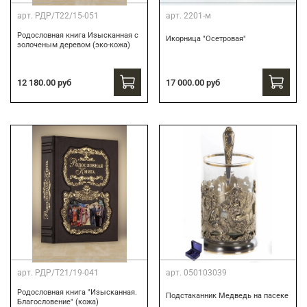
арт.
РДР/Т22/15-051
арт.
2201-м
Родословная книга Изысканная с
Икорница "Осетровая"
золоченым деревом (эко-кожа)
12 180.00 руб
17 000.00 руб
арт.
РДР/Т21/19-041
арт.
050103039
Родословная книга "Изысканная.
Подстаканник Медведь на пасеке
Благословение" (кожа)