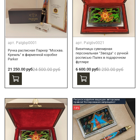
арт.
Palgbp0001
арт.
Palgbv0021
Визитница сувенирная
Ручка расписная Паркер "Москва.
персональная "Звезда" с ручной
Кремль" в фирменной коробке
росписью Палех в подарочном
Parker
футляре
21 250.00 руб
24 500.00 руб
6 600.00 руб
8 250.00 руб
Рисунок изделия защищен авторским
правом! Копирование запрещено!
-14%