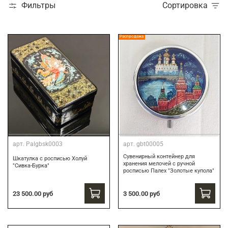
Фильтры
Сортировка
Распродажа
арт.
Palgbsk0003
арт.
gbt00005
Сувенирный контейнер для
Шкатулка с росписью Холуй
хранения мелочей с ручной
"Сивка-Бурка"
росписью Палех "Золотые купола"
3 500.00 руб
23 500.00 руб