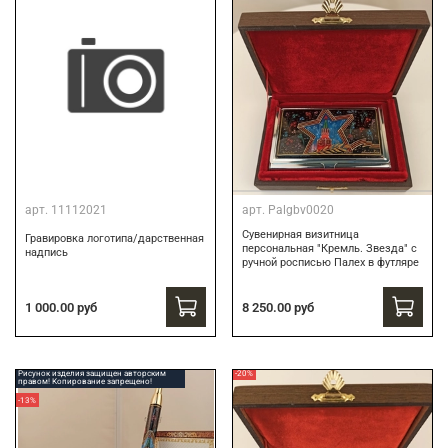
арт.
11112021
арт.
Palgbv0020
Сувенирная визитница
Гравировка логотипа/дарственная
персональная "Кремль. Звезда" с
надпись
ручной росписью Палех в футляре
8 250.00 руб
1 000.00 руб
Рисунок изделия защищен авторским
-20%
правом! Копирование запрещено!
-13%