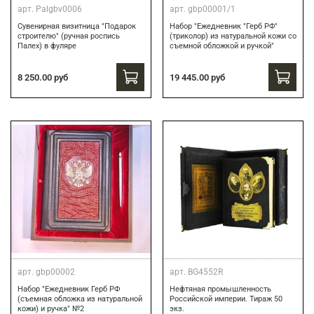
арт.
Palgbv0006
арт.
gbp00001/1
Сувенирная визитница "Подарок
Набор "Ежедневник "Герб РФ"
строителю" (ручная роспись
(триколор) из натуральной кожи со
Палех) в фуляре
съемной обложкой и ручкой"
8 250.00 руб
19 445.00 руб
арт.
gbp00002
арт.
BG4552R
Набор "Ежедневник Герб РФ
Нефтяная промышленность
(съемная обложка из натуральной
Российской империи. Тираж 50
кожи) и ручка" №2
экз.