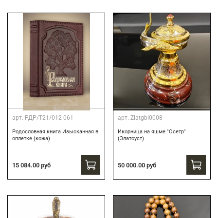
арт.
РДР/Т21/012-061
арт.
Zlatgbi0008
Родословная книга Изысканная в
Икорница на яшме "Осетр"
оплетке (кожа)
(Златоуст)
15 084.00 руб
50 000.00 руб