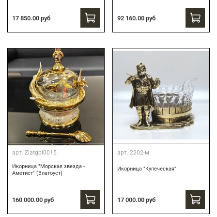
17 850.00 руб
92 160.00 руб
арт.
Zlatgbi0015
арт.
2202-м
Икорница "Морская звезда -
Икорница "Купеческая"
Аметист" (Златоуст)
160 000.00 руб
17 000.00 руб