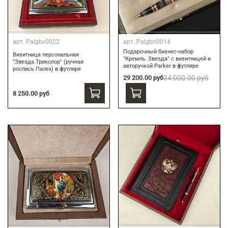
арт.
Palgbv0022
арт.
Palgbn0014
Подарочный бизнес-набор
Визитница персональная
"Кремль. Звезда" с визитницей и
"Звезда.Триколор" (ручная
авторучкой Parker в футляре
роспись Палех) в футляре
29 200.00 руб
34 000.00 руб
8 250.00 руб