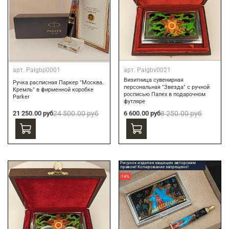
арт.
Palgbp0001
арт.
Palgbv0021
Визитница сувенирная
Ручка расписная Паркер "Москва.
персональная "Звезда" с ручной
Кремль" в фирменной коробке
росписью Палех в подарочном
Parker
футляре
21 250.00 руб
24 500.00 руб
6 600.00 руб
8 250.00 руб
Рисунок изделия защищен авторским
правом! Копирование запрещено!
-14%