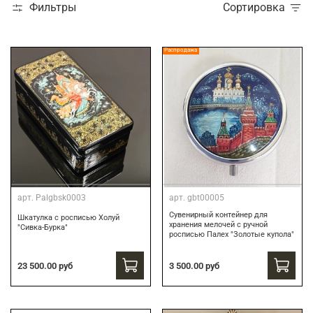
Фильтры
Сортировка
Распродажа
арт.
Palgbsk0003
арт.
gbt00005
Сувенирный контейнер для
Шкатулка с росписью Холуй
хранения мелочей с ручной
"Сивка-Бурка"
росписью Палех "Золотые купола"
3 500.00 руб
23 500.00 руб