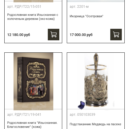
арт.
РДР/Т22/15-051
арт.
2201-м
Родословная книга Изысканная с
Икорница "Осетровая"
золоченым деревом (эко-кожа)
12 180.00 руб
17 000.00 руб
арт.
РДР/Т21/19-041
арт.
050103039
Родословная книга "Изысканная.
Подстаканник Медведь на пасеке
Благословение" (кожа)