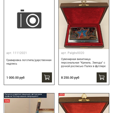
арт.
11112021
арт.
Palgbv0020
Сувенирная визитница
Гравировка логотипа/дарственная
персональная "Кремль. Звезда" с
надпись
ручной росписью Палех в футляре
8 250.00 руб
1 000.00 руб
Рисунок изделия защищен авторским
-20%
правом! Копирование запрещено!
-13%