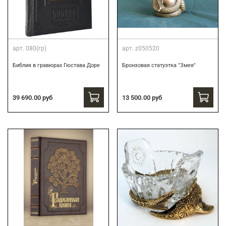
арт.
080(гр)
арт.
z050520
Библия в гравюрах Гюстава Доре
Бронзовая статуэтка "Змея"
39 690.00 руб
13 500.00 руб