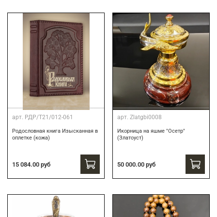
арт.
РДР/Т21/012-061
арт.
Zlatgbi0008
Родословная книга Изысканная в
Икорница на яшме "Осетр"
оплетке (кожа)
(Златоуст)
15 084.00 руб
50 000.00 руб