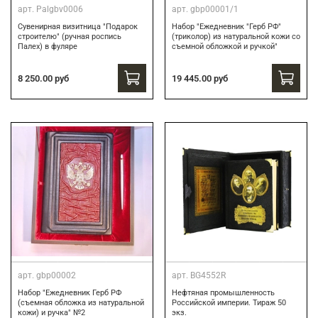
арт.
Palgbv0006
арт.
gbp00001/1
Сувенирная визитница "Подарок
Набор "Ежедневник "Герб РФ"
строителю" (ручная роспись
(триколор) из натуральной кожи со
Палех) в фуляре
съемной обложкой и ручкой"
8 250.00 руб
19 445.00 руб
арт.
gbp00002
арт.
BG4552R
Набор "Ежедневник Герб РФ
Нефтяная промышленность
(съемная обложка из натуральной
Российской империи. Тираж 50
кожи) и ручка" №2
экз.