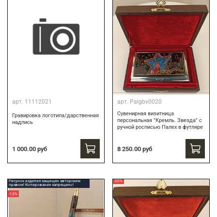
арт.
11112021
арт.
Palgbv0020
Сувенирная визитница
Гравировка логотипа/дарственная
персональная "Кремль. Звезда" с
надпись
ручной росписью Палех в футляре
8 250.00 руб
1 000.00 руб
Рисунок изделия защищен авторским
-20%
правом! Копирование запрещено!
-13%