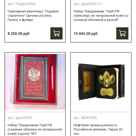
арт.
Palgbv0006
арт.
gbp00001/1
Сувенирная визитница "Подарок
Набор "Ежедневник "Герб РФ"
строителю" (ручная роспись
(триколор) из натуральной кожи со
Палех) в фуляре
съемной обложкой и ручкой"
8 250.00 руб
19 445.00 руб
арт.
gbp00002
арт.
BG4552R
Набор "Ежедневник Герб РФ
Нефтяная промышленность
(съемная обложка из натуральной
Российской империи. Тираж 50
кожи) и ручка" №2
экз.