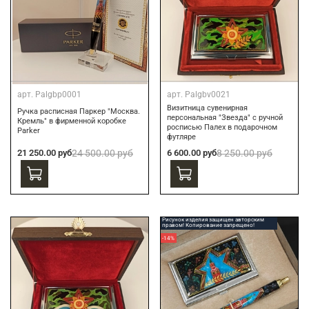
арт.
Palgbp0001
арт.
Palgbv0021
Визитница сувенирная
Ручка расписная Паркер "Москва.
персональная "Звезда" с ручной
Кремль" в фирменной коробке
росписью Палех в подарочном
Parker
футляре
21 250.00 руб
24 500.00 руб
6 600.00 руб
8 250.00 руб
Рисунок изделия защищен авторским
правом! Копирование запрещено!
-14%