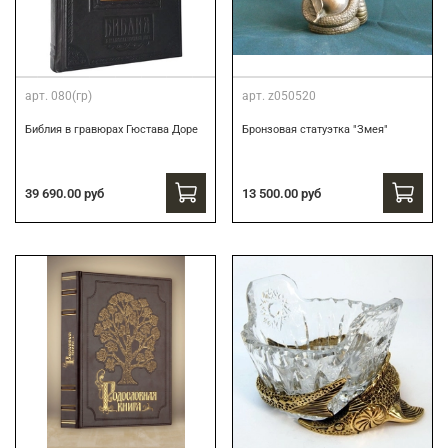
арт.
080(гр)
арт.
z050520
Библия в гравюрах Гюстава Доре
Бронзовая статуэтка "Змея"
39 690.00 руб
13 500.00 руб