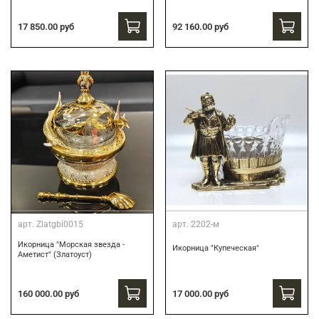
17 850.00 руб
92 160.00 руб
арт.
Zlatgbi0015
арт.
2202-м
Икорница "Морская звезда -
Икорница "Купеческая"
Аметист" (Златоуст)
160 000.00 руб
17 000.00 руб