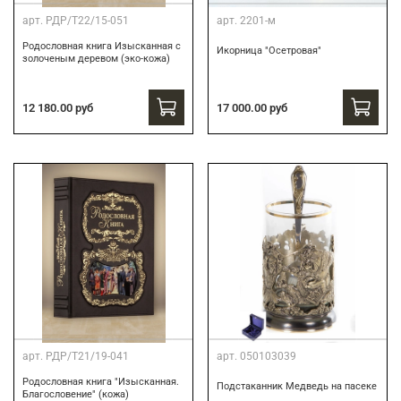
арт.
РДР/Т22/15-051
арт.
2201-м
Родословная книга Изысканная с
Икорница "Осетровая"
золоченым деревом (эко-кожа)
12 180.00 руб
17 000.00 руб
арт.
РДР/Т21/19-041
арт.
050103039
Родословная книга "Изысканная.
Подстаканник Медведь на пасеке
Благословение" (кожа)