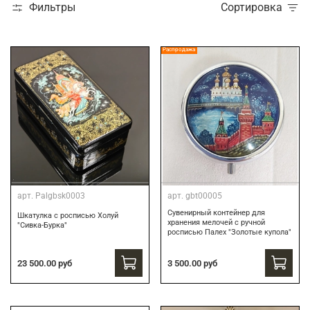
Фильтры
Сортировка
Распродажа
арт.
Palgbsk0003
арт.
gbt00005
Сувенирный контейнер для
Шкатулка с росписью Холуй
хранения мелочей с ручной
"Сивка-Бурка"
росписью Палех "Золотые купола"
3 500.00 руб
23 500.00 руб