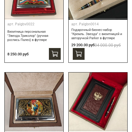
арт.
Palgbv0022
арт.
Palgbn0014
Подарочный бизнес-набор
Визитница персональная
"Кремль. Звезда" с визитницей и
"Звезда.Триколор" (ручная
авторучкой Parker в футляре
роспись Палех) в футляре
29 200.00 руб
34 000.00 руб
8 250.00 руб