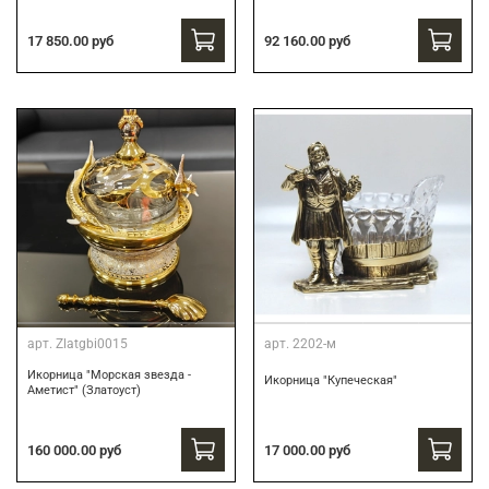
17 850.00 руб
92 160.00 руб
арт.
Zlatgbi0015
арт.
2202-м
Икорница "Морская звезда -
Икорница "Купеческая"
Аметист" (Златоуст)
160 000.00 руб
17 000.00 руб