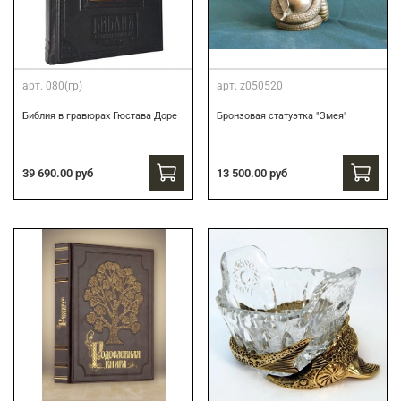
арт.
080(гр)
арт.
z050520
Библия в гравюрах Гюстава Доре
Бронзовая статуэтка "Змея"
39 690.00 руб
13 500.00 руб