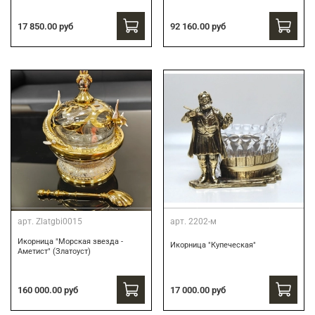
17 850.00 руб
92 160.00 руб
арт.
Zlatgbi0015
арт.
2202-м
Икорница "Морская звезда -
Икорница "Купеческая"
Аметист" (Златоуст)
160 000.00 руб
17 000.00 руб