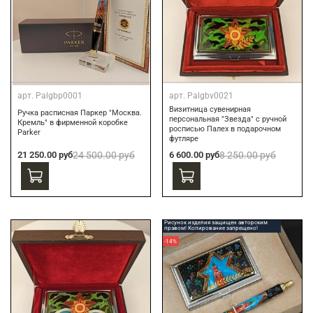
арт.
Palgbp0001
арт.
Palgbv0021
Визитница сувенирная
Ручка расписная Паркер "Москва.
персональная "Звезда" с ручной
Кремль" в фирменной коробке
росписью Палех в подарочном
Parker
футляре
21 250.00 руб
24 500.00 руб
6 600.00 руб
8 250.00 руб
Рисунок изделия защищен авторским
правом! Копирование запрещено!
-14%