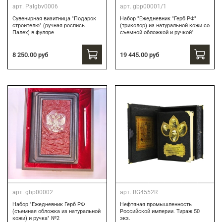
арт.
Palgbv0006
арт.
gbp00001/1
Сувенирная визитница "Подарок
Набор "Ежедневник "Герб РФ"
строителю" (ручная роспись
(триколор) из натуральной кожи со
Палех) в фуляре
съемной обложкой и ручкой"
8 250.00 руб
19 445.00 руб
арт.
gbp00002
арт.
BG4552R
Набор "Ежедневник Герб РФ
Нефтяная промышленность
(съемная обложка из натуральной
Российской империи. Тираж 50
кожи) и ручка" №2
экз.