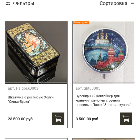
Фильтры
Сортировка
Распродажа
арт.
Palgbsk0003
арт.
gbt00005
Сувенирный контейнер для
Шкатулка с росписью Холуй
хранения мелочей с ручной
"Сивка-Бурка"
росписью Палех "Золотые купола"
3 500.00 руб
23 500.00 руб