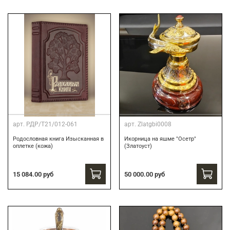
арт.
РДР/Т21/012-061
арт.
Zlatgbi0008
Родословная книга Изысканная в
Икорница на яшме "Осетр"
оплетке (кожа)
(Златоуст)
15 084.00 руб
50 000.00 руб