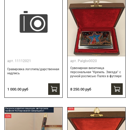
арт.
11112021
арт.
Palgbv0020
Сувенирная визитница
Гравировка логотипа/дарственная
персональная "Кремль. Звезда" с
надпись
ручной росписью Палех в футляре
8 250.00 руб
1 000.00 руб
Рисунок изделия защищен авторским
-20%
правом! Копирование запрещено!
-13%