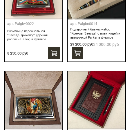
арт.
Palgbv0022
арт.
Palgbn0014
Подарочный бизнес-набор
Визитница персональная
"Кремль. Звезда" с визитницей и
"Звезда.Триколор" (ручная
авторучкой Parker в футляре
роспись Палех) в футляре
29 200.00 руб
34 000.00 руб
8 250.00 руб