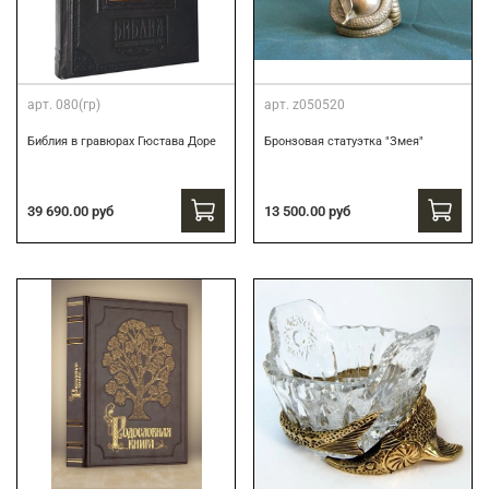
арт.
080(гр)
арт.
z050520
Библия в гравюрах Гюстава Доре
Бронзовая статуэтка "Змея"
39 690.00 руб
13 500.00 руб