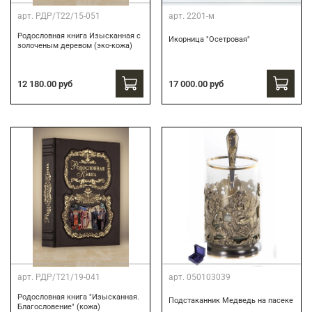
арт.
РДР/Т22/15-051
арт.
2201-м
Родословная книга Изысканная с
Икорница "Осетровая"
золоченым деревом (эко-кожа)
12 180.00 руб
17 000.00 руб
арт.
РДР/Т21/19-041
арт.
050103039
Родословная книга "Изысканная.
Подстаканник Медведь на пасеке
Благословение" (кожа)