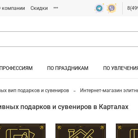
 компании
Скидки
8(49
 ПРОФЕССИЯМ
ПО ПРАЗДНИКАМ
ПО УВЛЕЧЕНИ
РОК
ЯМ
СИЯМ
ИКАМ
ИЯМ
ых вип подарков и сувениров
Интернет-магазин элитн
Подарки мужчине
Подарки на крестины
Подарки железнодорожнику
Подарки на 23 февраля
Подарки спортсмену
вных подарков и сувениров в Карталах
Подарки иностранцам
Подарки на новоселье
Подарки летчику, авиация
Подарки на 8 марта
Подарки болельщику
Подарки на рождение ребенка
Подарки инженеру
Подарки металлургу
Подарки нефтянику/газовику