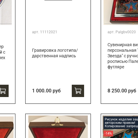
арт.
11112021
арт.
Palgbv0020
Сувенирная ви
ер
Гравировка логотипа/
персональная 
й с
дарственная надпись
Звезда" с ручн
лех
росписью Пале
футляре
1 000.00 руб
8 250.00 руб
Рисунок изделия з
авторским правом!
Копирование запрещ
-14%