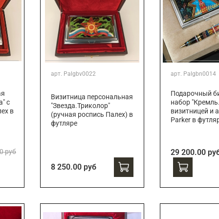
арт.
Palgbv0022
арт.
Palgbn0014
ая
Подарочный би
Визитница персональная
" с
набор "Кремль.
"Звезда.Триколор"
ех в
визитницей и 
(ручная роспись Палех) в
Parker в футля
футляре
0 руб
29 200.00 ру
8 250.00 руб