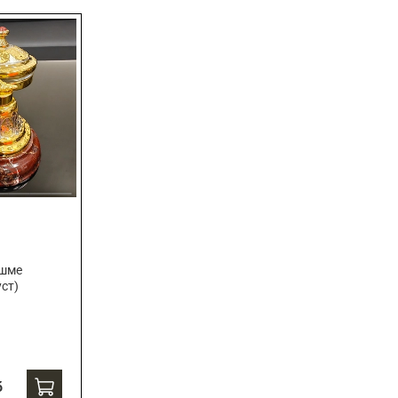
яшме
уст)
б