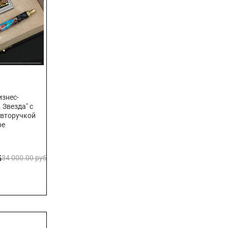
знес-
 Звезда" с
авторучкой
ре
б
34 000.00 руб