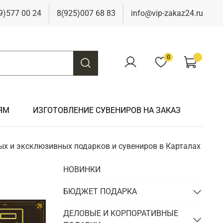
9)577 00 24
8(925)007 68 83
info@vip-zakaz24.ru
0
ЯМ
ИЗГОТОВЛЕНИЕ СУВЕНИРОВ НА ЗАКАЗ
ых и эксклюзивных подарков и сувениров в Карталах
Подарки на свадьбу
Подарки финансисту
Подарки к 9 мая
Подарки охотнику
НОВИНКИ
Подарки на юбилей
Подарки химику
Подарки к Пасхе
Подарки рыбаку
Подарки чиновнику/госслужащему
БЮДЖЕТ ПОДАРКА
Подарки шахтеру
Подарки электрику
ДЕЛОВЫЕ И КОРПОРАТИВНЫЕ