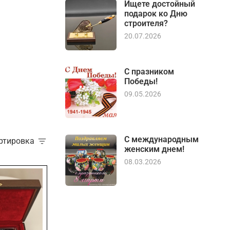
Ищете достойный
подарок ко Дню
строителя?
20.07.2026
С празником
Победы!
09.05.2026
С международным
ортировка
женским днем!
08.03.2026