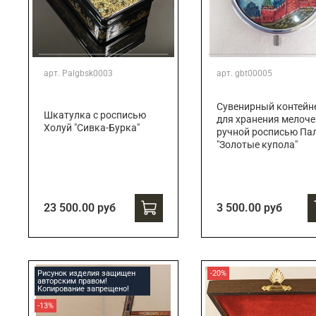
арт.
Palgbsk0003
арт.
gbt00005
Сувенирный контейн
Шкатулка с росписью
для хранения мелоче
Холуй "Сивка-Бурка"
ручной росписью Па
"Золотые купола"
23 500.00 руб
3 500.00 руб
Рисунок изделия защищен
-20%
авторским правом!
Копирование запрещено!
-13%