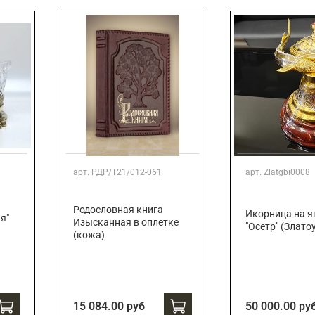
арт.
РДР/Т21/012-061
арт.
Zlatgbi0008
Родословная книга
Икорница на 
я"
Изысканная в оплетке
"Осетр" (Злато
(кожа)
15 084.00 руб
50 000.00 ру