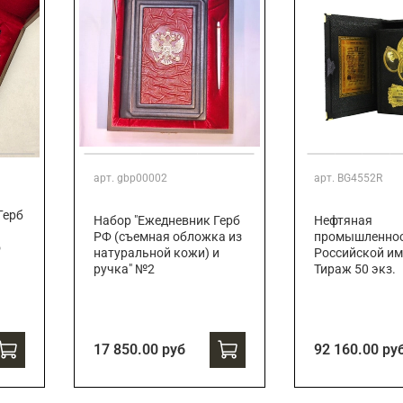
арт.
gbp00002
арт.
BG4552R
Герб
Набор "Ежедневник Герб
Нефтяная
РФ (съемная обложка из
промышленно
о
натуральной кожи) и
Российской им
ручка" №2
Тираж 50 экз.
17 850.00 руб
92 160.00 ру