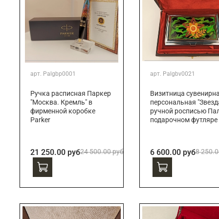
арт.
Palgbp0001
арт.
Palgbv0021
Ручка расписная Паркер
Визитница сувенирн
"Москва. Кремль" в
персональная "Звезда
фирменной коробке
ручной росписью Пал
Parker
подарочном футляре
21 250.00 руб
24 500.00 руб
6 600.00 руб
8 250.0