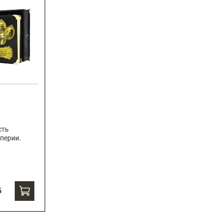
сть
перии.
б