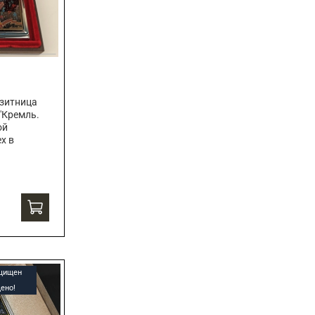
зитница
"Кремль.
ой
х в
ащищен
ено!