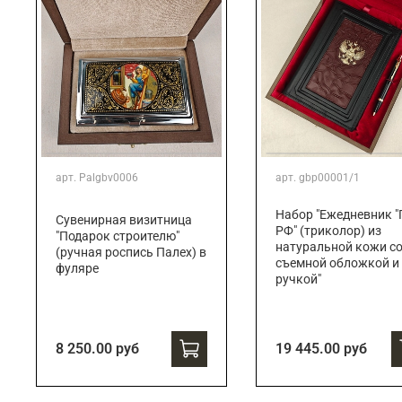
арт.
Palgbv0006
арт.
gbp00001/1
Набор "Ежедневник "
Сувенирная визитница
РФ" (триколор) из
"Подарок строителю"
натуральной кожи с
(ручная роспись Палех) в
съемной обложкой и
фуляре
ручкой"
8 250.00 руб
19 445.00 руб