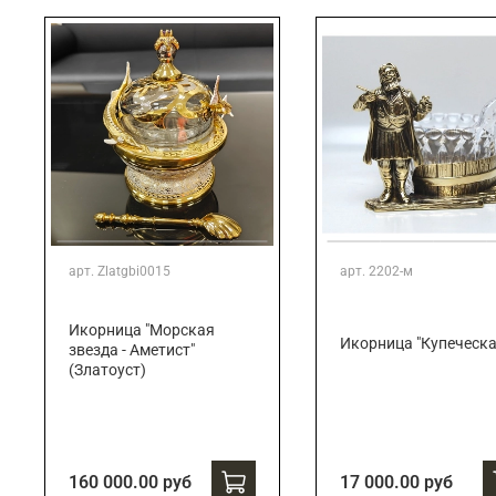
арт.
Zlatgbi0015
арт.
2202-м
Икорница "Морская
Икорница "Купеческа
звезда - Аметист"
(Златоуст)
160 000.00 руб
17 000.00 руб