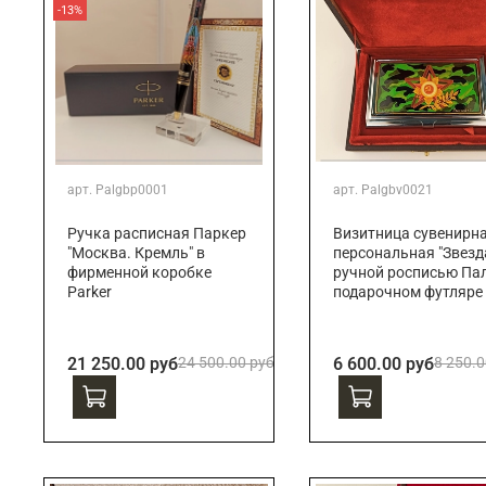
-13%
арт.
Palgbp0001
арт.
Palgbv0021
Ручка расписная Паркер
Визитница сувенирн
"Москва. Кремль" в
персональная "Звезда
фирменной коробке
ручной росписью Пал
Parker
подарочном футляре
21 250.00 руб
24 500.00 руб
6 600.00 руб
8 250.0