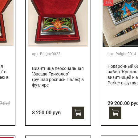
-14%
арт.
Palgbv0022
арт.
Palgbn0014
ая
Подарочный би
Визитница персональная
" с
набор "Кремль.
"Звезда.Триколор"
ех в
визитницей и 
(ручная роспись Палех) в
Parker в футля
футляре
0 руб
29 200.00 ру
8 250.00 руб