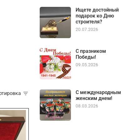
Ищете достойный
подарок ко Дню
строителя?
20.07.2026
С празником
Победы!
09.05.2026
С международным
ортировка
женским днем!
08.03.2026