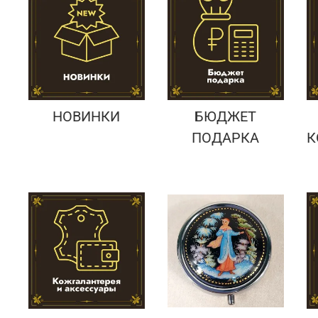
Подарки банковскому работнику
Подарки брокеру
Подарки директору/руководителю
НОВИНКИ
БЮДЖЕТ
ПОДАРКА
К