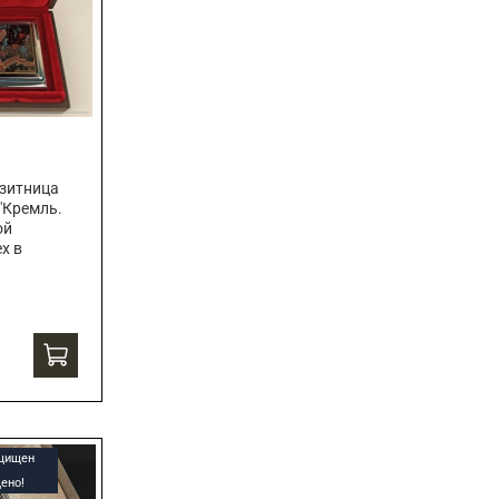
зитница
"Кремль.
ой
х в
ащищен
ено!