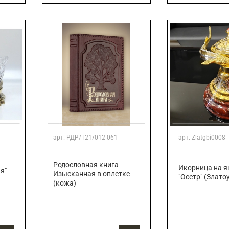
арт.
РДР/Т21/012-061
арт.
Zlatgbi0008
Родословная книга
Икорница на 
я"
Изысканная в оплетке
"Осетр" (Злато
(кожа)