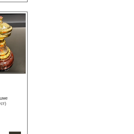
яшме
уст)