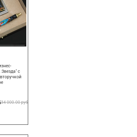
знес-
 Звезда" с
авторучкой
ре
б
34 000.00 руб