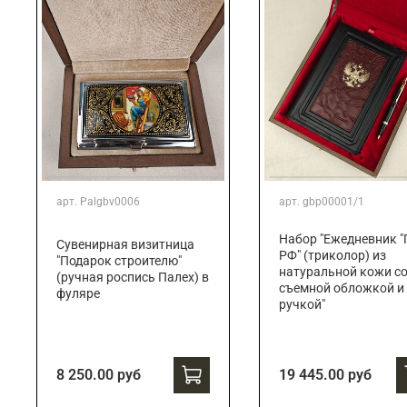
арт.
Palgbv0006
арт.
gbp00001/1
Набор "Ежедневник "
Сувенирная визитница
РФ" (триколор) из
"Подарок строителю"
натуральной кожи с
(ручная роспись Палех) в
съемной обложкой и
фуляре
ручкой"
8 250.00 руб
19 445.00 руб