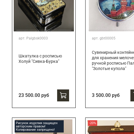
арт.
Palgbsk0003
арт.
gbt00005
Сувенирный контейн
Шкатулка с росписью
для хранения мелоче
Холуй "Сивка-Бурка"
ручной росписью Па
"Золотые купола"
23 500.00 руб
3 500.00 руб
Рисунок изделия защищен
-20%
авторским правом!
Копирование запрещено!