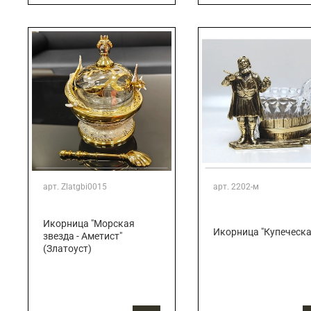
арт.
Zlatgbi0015
арт.
2202-м
Икорница "Морская
Икорница "Купеческа
звезда - Аметист"
(Златоуст)