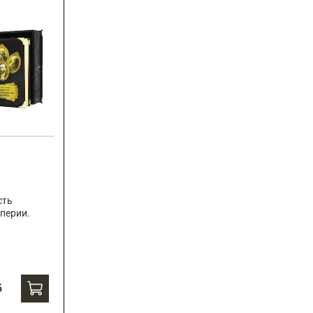
сть
перии.
б