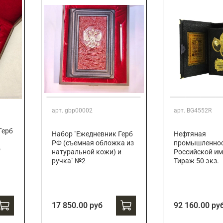
арт.
gbp00002
арт.
BG4552R
Герб
Набор "Ежедневник Герб
Нефтяная
РФ (съемная обложка из
промышленно
о
натуральной кожи) и
Российской им
ручка" №2
Тираж 50 экз.
17 850.00 руб
92 160.00 ру