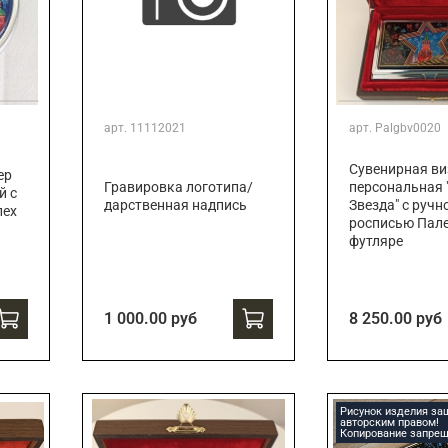
арт.
11112021
арт.
Palgbv0020
Сувенирная ви
ер
Гравировка логотипа/
персональная 
й с
дарственная надпись
Звезда" с ручн
лех
росписью Пале
футляре
1 000.00 руб
8 250.00 руб
Рисунок изделия з
авторским правом!
Копирование запрещ