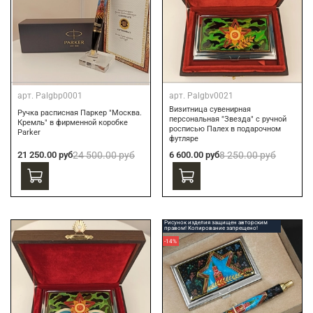
арт.
Palgbp0001
арт.
Palgbv0021
Визитница сувенирная
Ручка расписная Паркер "Москва.
персональная "Звезда" с ручной
Кремль" в фирменной коробке
росписью Палех в подарочном
Parker
футляре
21 250.00 руб
24 500.00 руб
6 600.00 руб
8 250.00 руб
Рисунок изделия защищен авторским
правом! Копирование запрещено!
-14%