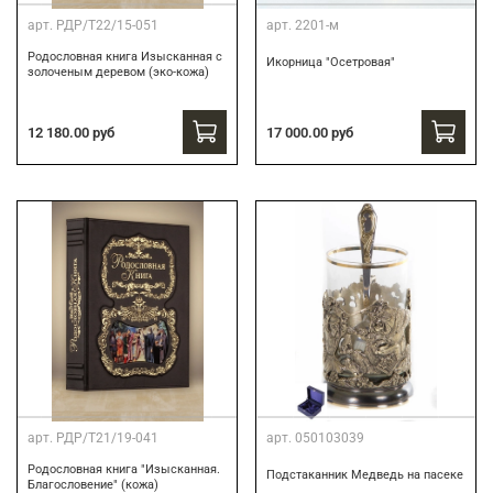
арт.
РДР/Т22/15-051
арт.
2201-м
Родословная книга Изысканная с
Икорница "Осетровая"
золоченым деревом (эко-кожа)
12 180.00 руб
17 000.00 руб
арт.
РДР/Т21/19-041
арт.
050103039
Родословная книга "Изысканная.
Подстаканник Медведь на пасеке
Благословение" (кожа)