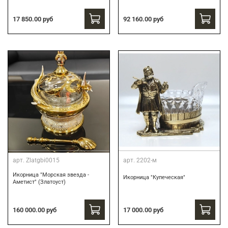
17 850.00 руб
92 160.00 руб
арт.
Zlatgbi0015
арт.
2202-м
Икорница "Морская звезда -
Икорница "Купеческая"
Аметист" (Златоуст)
160 000.00 руб
17 000.00 руб