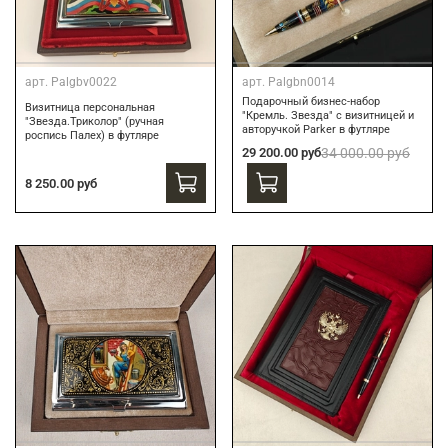
арт.
Palgbv0022
арт.
Palgbn0014
Подарочный бизнес-набор
Визитница персональная
"Кремль. Звезда" с визитницей и
"Звезда.Триколор" (ручная
авторучкой Parker в футляре
роспись Палех) в футляре
29 200.00 руб
34 000.00 руб
8 250.00 руб