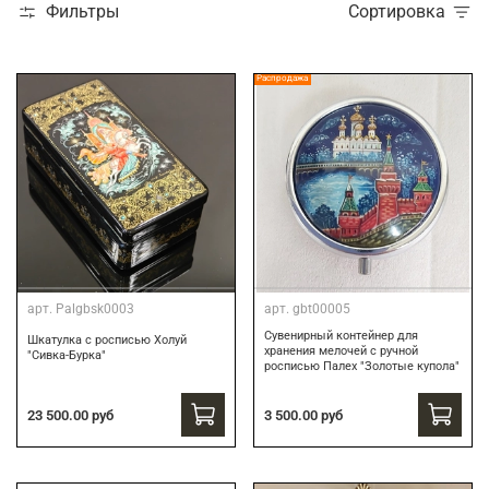
Фильтры
Сортировка
Распродажа
арт.
Palgbsk0003
арт.
gbt00005
Сувенирный контейнер для
Шкатулка с росписью Холуй
хранения мелочей с ручной
"Сивка-Бурка"
росписью Палех "Золотые купола"
3 500.00 руб
23 500.00 руб