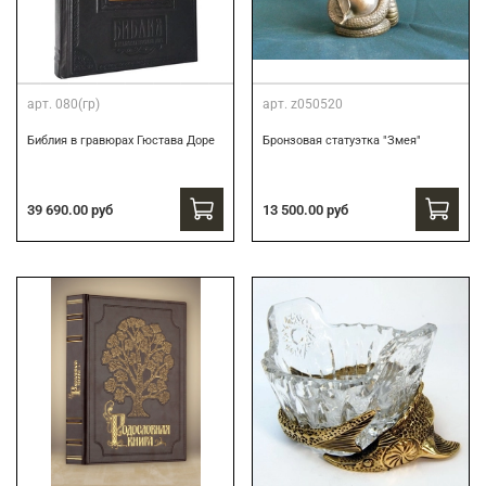
арт.
080(гр)
арт.
z050520
Библия в гравюрах Гюстава Доре
Бронзовая статуэтка "Змея"
39 690.00 руб
13 500.00 руб