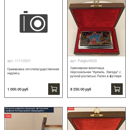
арт.
11112021
арт.
Palgbv0020
Сувенирная визитница
Гравировка логотипа/дарственная
персональная "Кремль. Звезда" с
надпись
ручной росписью Палех в футляре
8 250.00 руб
1 000.00 руб
Рисунок изделия защищен авторским
-20%
правом! Копирование запрещено!
-13%