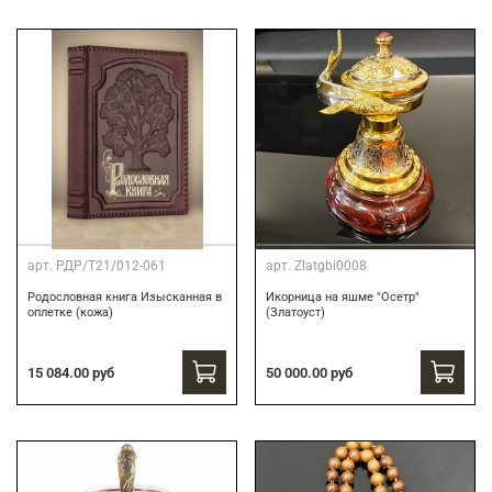
арт.
РДР/Т21/012-061
арт.
Zlatgbi0008
Родословная книга Изысканная в
Икорница на яшме "Осетр"
оплетке (кожа)
(Златоуст)
15 084.00 руб
50 000.00 руб