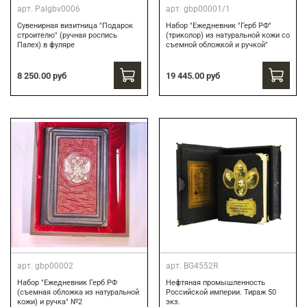
арт.
Palgbv0006
арт.
gbp00001/1
Сувенирная визитница "Подарок
Набор "Ежедневник "Герб РФ"
строителю" (ручная роспись
(триколор) из натуральной кожи со
Палех) в фуляре
съемной обложкой и ручкой"
8 250.00 руб
19 445.00 руб
арт.
gbp00002
арт.
BG4552R
Набор "Ежедневник Герб РФ
Нефтяная промышленность
(съемная обложка из натуральной
Российской империи. Тираж 50
кожи) и ручка" №2
экз.