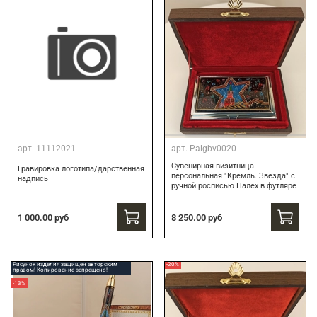
арт.
11112021
арт.
Palgbv0020
Сувенирная визитница
Гравировка логотипа/дарственная
персональная "Кремль. Звезда" с
надпись
ручной росписью Палех в футляре
8 250.00 руб
1 000.00 руб
Рисунок изделия защищен авторским
-20%
правом! Копирование запрещено!
-13%