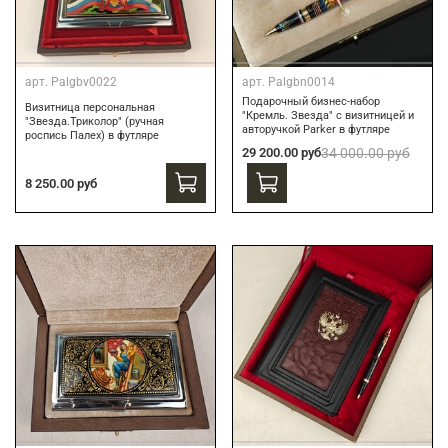
арт.
Palgbv0022
арт.
Palgbn0014
Подарочный бизнес-набор
Визитница персональная
"Кремль. Звезда" с визитницей и
"Звезда.Триколор" (ручная
авторучкой Parker в футляре
роспись Палех) в футляре
29 200.00 руб
34 000.00 руб
8 250.00 руб