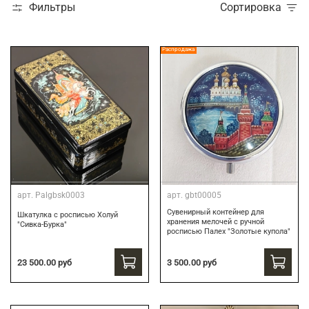
Фильтры
Сортировка
Распродажа
арт.
Palgbsk0003
арт.
gbt00005
Сувенирный контейнер для
Шкатулка с росписью Холуй
хранения мелочей с ручной
"Сивка-Бурка"
росписью Палех "Золотые купола"
3 500.00 руб
23 500.00 руб