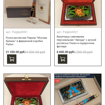
арт.
Palgbp0001
арт.
Palgbv0021
Визитница сувенирная
Ручка расписная Паркер "Москва.
персональная "Звезда" с ручной
Кремль" в фирменной коробке
росписью Палех в подарочном
Parker
футляре
21 250.00 руб
24 500.00 руб
6 600.00 руб
8 250.00 руб
Рисунок изделия защищен авторским
правом! Копирование запрещено!
-14%