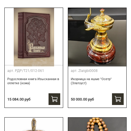
арт.
РДР/Т21/012-061
арт.
Zlatgbi0008
Родословная книга Изысканная в
Икорница на яшме "Осетр"
оплетке (кожа)
(Златоуст)
15 084.00 руб
50 000.00 руб