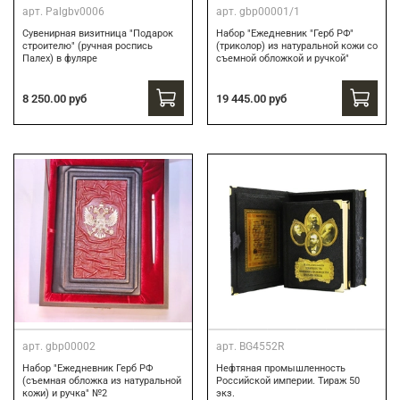
арт.
Palgbv0006
арт.
gbp00001/1
Сувенирная визитница "Подарок
Набор "Ежедневник "Герб РФ"
строителю" (ручная роспись
(триколор) из натуральной кожи со
Палех) в фуляре
съемной обложкой и ручкой"
8 250.00 руб
19 445.00 руб
арт.
gbp00002
арт.
BG4552R
Набор "Ежедневник Герб РФ
Нефтяная промышленность
(съемная обложка из натуральной
Российской империи. Тираж 50
кожи) и ручка" №2
экз.