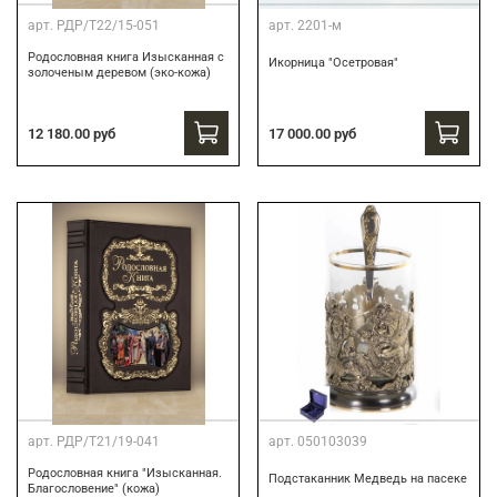
арт.
РДР/Т22/15-051
арт.
2201-м
Родословная книга Изысканная с
Икорница "Осетровая"
золоченым деревом (эко-кожа)
12 180.00 руб
17 000.00 руб
арт.
РДР/Т21/19-041
арт.
050103039
Родословная книга "Изысканная.
Подстаканник Медведь на пасеке
Благословение" (кожа)