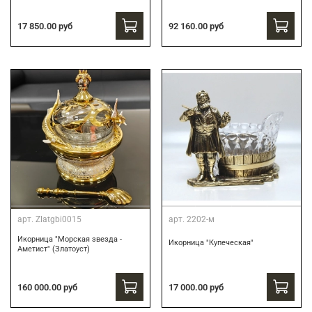
17 850.00 руб
92 160.00 руб
арт.
Zlatgbi0015
арт.
2202-м
Икорница "Морская звезда -
Икорница "Купеческая"
Аметист" (Златоуст)
160 000.00 руб
17 000.00 руб