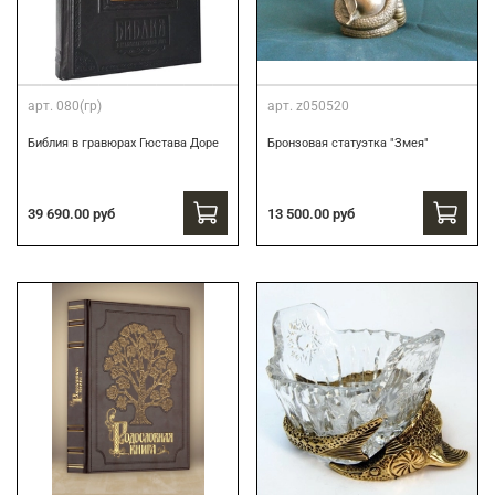
арт.
080(гр)
арт.
z050520
Библия в гравюрах Гюстава Доре
Бронзовая статуэтка "Змея"
39 690.00 руб
13 500.00 руб