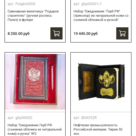
арт.
Palgbv0006
арт.
gbp00001/1
Сувенирная визитница "Подарок
Набор "Ежедневник "Герб РФ"
строителю" (ручная роспись
(триколор) из натуральной кожи со
Палех) в фуляре
съемной обложкой и ручкой"
8 250.00 руб
19 445.00 руб
арт.
gbp00002
арт.
BG4552R
Набор "Ежедневник Герб РФ
Нефтяная промышленность
(съемная обложка из натуральной
Российской империи. Тираж 50
кожи) и ручка" №2
экз.