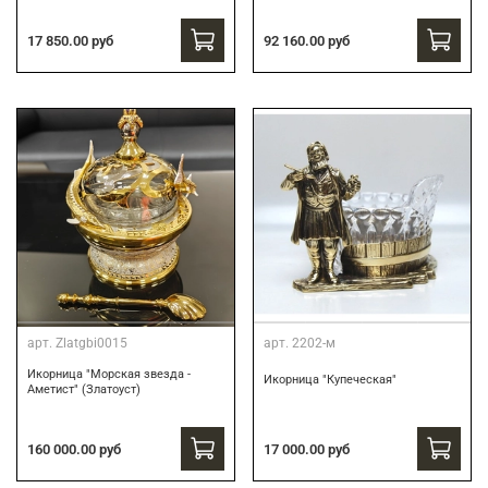
17 850.00 руб
92 160.00 руб
арт.
Zlatgbi0015
арт.
2202-м
Икорница "Морская звезда -
Икорница "Купеческая"
Аметист" (Златоуст)
160 000.00 руб
17 000.00 руб