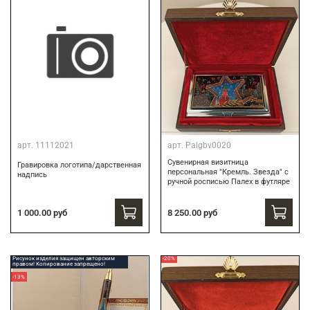
арт.
11112021
арт.
Palgbv0020
Сувенирная визитница
Гравировка логотипа/дарственная
персональная "Кремль. Звезда" с
надпись
ручной росписью Палех в футляре
8 250.00 руб
1 000.00 руб
Рисунок изделия защищен авторским
-20%
правом! Копирование запрещено!
-13%