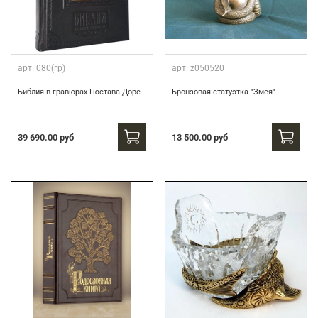
арт.
080(гр)
арт.
z050520
Библия в гравюрах Гюстава Доре
Бронзовая статуэтка "Змея"
39 690.00 руб
13 500.00 руб