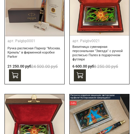
арт.
Palgbp0001
арт.
Palgbv0021
Визитница сувенирная
Ручка расписная Паркер "Москва.
персональная "Звезда" с ручной
Кремль" в фирменной коробке
росписью Палех в подарочном
Parker
футляре
21 250.00 руб
24 500.00 руб
6 600.00 руб
8 250.00 руб
Рисунок изделия защищен авторским
правом! Копирование запрещено!
-14%