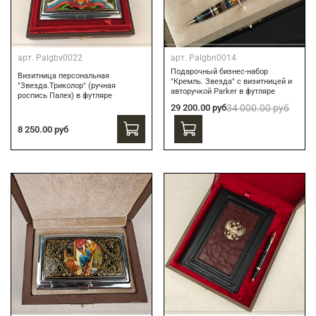
арт.
Palgbv0022
арт.
Palgbn0014
Подарочный бизнес-набор
Визитница персональная
"Кремль. Звезда" с визитницей и
"Звезда.Триколор" (ручная
авторучкой Parker в футляре
роспись Палех) в футляре
29 200.00 руб
34 000.00 руб
8 250.00 руб