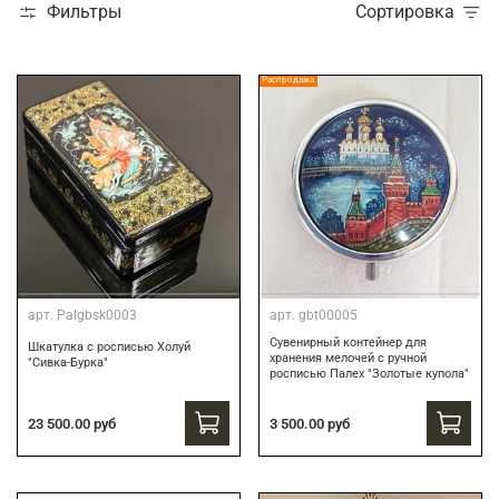
Фильтры
Сортировка
Распродажа
арт.
Palgbsk0003
арт.
gbt00005
Сувенирный контейнер для
Шкатулка с росписью Холуй
хранения мелочей с ручной
"Сивка-Бурка"
росписью Палех "Золотые купола"
3 500.00 руб
23 500.00 руб