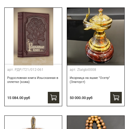
арт.
РДР/Т21/012-061
арт.
Zlatgbi0008
Родословная книга Изысканная в
Икорница на яшме "Осетр"
оплетке (кожа)
(Златоуст)
15 084.00 руб
50 000.00 руб