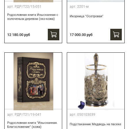
арт.
РДР/Т22/15-051
арт.
2201-м
Родословная книга Изысканная с
Икорница "Осетровая"
золоченым деревом (эко-кожа)
12 180.00 руб
17 000.00 руб
арт.
РДР/Т21/19-041
арт.
050103039
Родословная книга "Изысканная.
Подстаканник Медведь на пасеке
Благословение" (кожа)