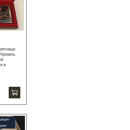
зитница
"Кремль.
ой
х в
ащищен
ено!