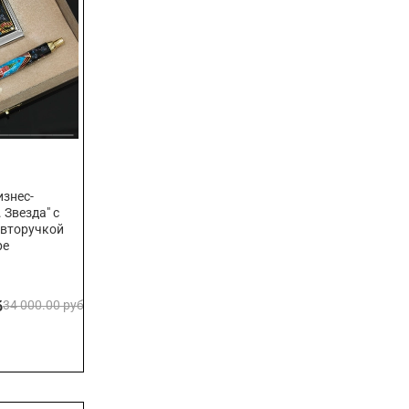
знес-
 Звезда" с
авторучкой
ре
б
34 000.00 руб