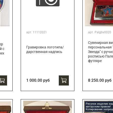
арт.
11112021
арт.
Palgbv0020
Сувенирная ви
ер
Гравировка логотипа/
персональная 
й с
дарственная надпись
Звезда" с ручн
лех
росписью Пале
футляре
1 000.00 руб
8 250.00 руб
Рисунок изделия з
авторским правом!
Копирование запрещ