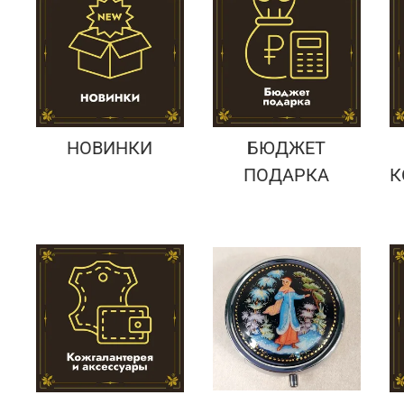
Подарки банковскому работнику
Подарки брокеру
Подарки директору/руководителю
НОВИНКИ
БЮДЖЕТ
ПОДАРКА
К