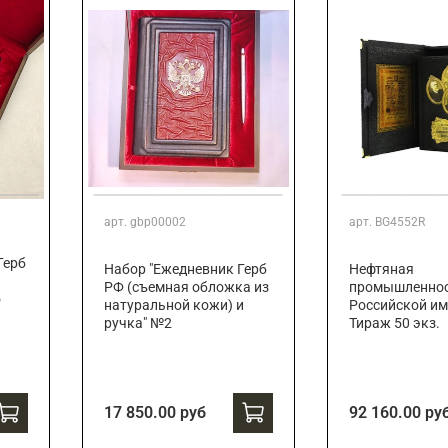
арт.
gbp00002
арт.
BG4552R
Герб
Набор "Ежедневник Герб
Нефтяная
РФ (съемная обложка из
промышленно
о
натуральной кожи) и
Российской им
ручка" №2
Тираж 50 экз.
17 850.00 руб
92 160.00 ру