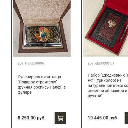
арт.
Palgbv0006
арт.
gbp00001/1
Набор "Ежедневник "
Сувенирная визитница
РФ" (триколор) из
"Подарок строителю"
натуральной кожи с
(ручная роспись Палех) в
съемной обложкой и
фуляре
ручкой"
8 250.00 руб
19 445.00 руб