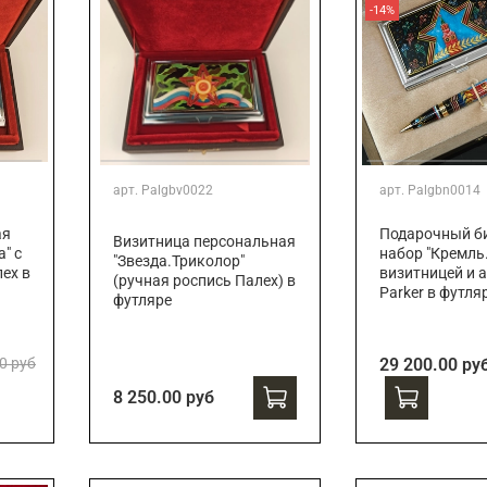
-14%
арт.
Palgbv0022
арт.
Palgbn0014
ая
Подарочный би
Визитница персональная
" с
набор "Кремль.
"Звезда.Триколор"
ех в
визитницей и 
(ручная роспись Палех) в
Parker в футля
футляре
0 руб
29 200.00 ру
8 250.00 руб