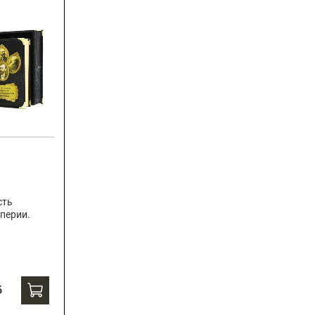
сть
перии.
б