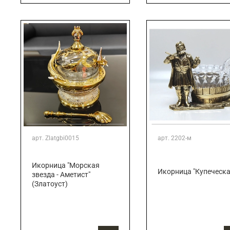
арт.
Zlatgbi0015
арт.
2202-м
Икорница "Морская
Икорница "Купеческа
звезда - Аметист"
(Златоуст)