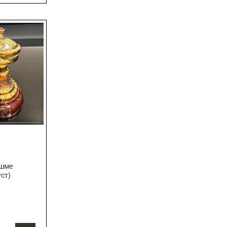
яшме
уст)