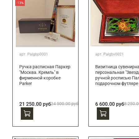
-13%
арт.
Palgbp0001
арт.
Palgbv0021
Ручка расписная Паркер
Визитница сувенирн
"Москва. Кремль" в
персональная "Звезда
фирменной коробке
ручной росписью Пал
Parker
подарочном футляре
21 250.00 руб
24 500.00 руб
6 600.00 руб
8 250.0