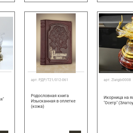
арт.
РДР/Т21/012-061
арт.
Zlatgbi0008
Родословная книга
Икорница на 
я"
Изысканная в оплетке
"Осетр" (Злато
(кожа)