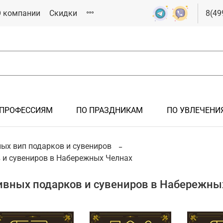
 компании
Скидки
8(49
 ПРОФЕССИЯМ
ПО ПРАЗДНИКАМ
ПО УВЛЕЧЕНИ
РОК
ЯМ
СИЯМ
ИКАМ
ИЯМ
ых вип подарков и сувениров
 и сувениров в Набережных Челнах
Подарки мужчине
Подарки на крестины
Подарки железнодорожнику
Подарки на 23 февраля
Подарки спортсмену
Подарки иностранцам
Подарки на новоселье
Подарки летчику, авиация
Подарки на 8 марта
Подарки болельщику
ивных подарков и сувениров в Набережны
Подарки на рождение ребенка
Подарки инженеру
Подарки металлургу
Подарки нефтянику/газовику