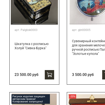
арт.
Palgbsk0003
арт.
gbt00005
Сувенирный контейн
Шкатулка с росписью
для хранения мелоче
Холуй "Сивка-Бурка"
ручной росписью Па
"Золотые купола"
23 500.00 руб
3 500.00 руб
Рисунок изделия защищен
-20%
авторским правом!
Копирование запрещено!