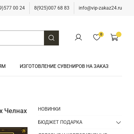
9)577 00 24
8(925)007 68 83
info@vip-zakaz24.ru
0
ЯМ
ИЗГОТОВЛЕНИЕ СУВЕНИРОВ НА ЗАКАЗ
Подарки на свадьбу
Подарки финансисту
Подарки к 9 мая
Подарки охотнику
Подарки на юбилей
Подарки химику
Подарки к Пасхе
Подарки рыбаку
НОВИНКИ
х Челнах
Подарки чиновнику/госслужащему
Подарки шахтеру
БЮДЖЕТ ПОДАРКА
Подарки электрику