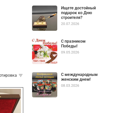
Ищете достойный
подарок ко Дню
строителя?
20.07.2026
С празником
Победы!
09.05.2026
С международным
ортировка
женским днем!
08.03.2026