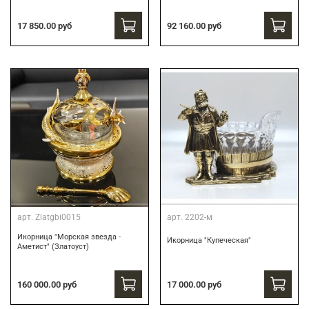
17 850.00 руб
92 160.00 руб
арт.
Zlatgbi0015
арт.
2202-м
Икорница "Морская звезда -
Икорница "Купеческая"
Аметист" (Златоуст)
160 000.00 руб
17 000.00 руб