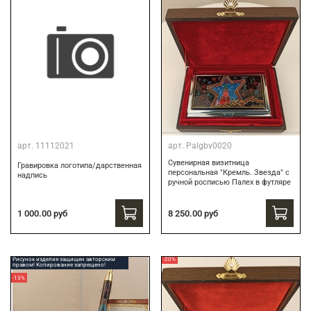
арт.
11112021
арт.
Palgbv0020
Сувенирная визитница
Гравировка логотипа/дарственная
персональная "Кремль. Звезда" с
надпись
ручной росписью Палех в футляре
8 250.00 руб
1 000.00 руб
Рисунок изделия защищен авторским
-20%
правом! Копирование запрещено!
-13%