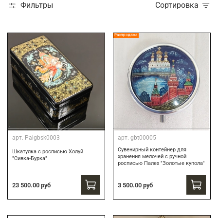
Фильтры
Сортировка
Распродажа
арт.
Palgbsk0003
арт.
gbt00005
Сувенирный контейнер для
Шкатулка с росписью Холуй
хранения мелочей с ручной
"Сивка-Бурка"
росписью Палех "Золотые купола"
3 500.00 руб
23 500.00 руб