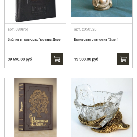
арт.
080(гр)
арт.
z050520
Библия в гравюрах Гюстава Доре
Бронзовая статуэтка "Змея"
39 690.00 руб
13 500.00 руб