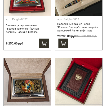
арт.
Palgbv0022
арт.
Palgbn0014
Подарочный бизнес-набор
Визитница персональная
"Кремль. Звезда" с визитницей и
"Звезда.Триколор" (ручная
авторучкой Parker в футляре
роспись Палех) в футляре
29 200.00 руб
34 000.00 руб
8 250.00 руб