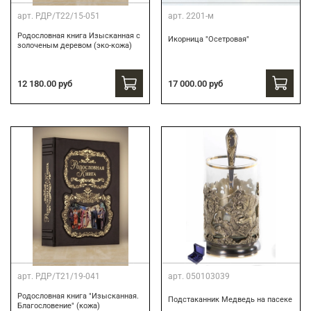
арт.
РДР/Т22/15-051
арт.
2201-м
Родословная книга Изысканная с
Икорница "Осетровая"
золоченым деревом (эко-кожа)
12 180.00 руб
17 000.00 руб
арт.
РДР/Т21/19-041
арт.
050103039
Родословная книга "Изысканная.
Подстаканник Медведь на пасеке
Благословение" (кожа)