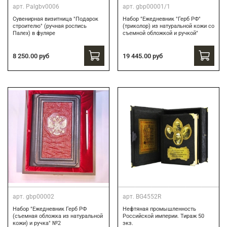
арт.
Palgbv0006
арт.
gbp00001/1
Сувенирная визитница "Подарок
Набор "Ежедневник "Герб РФ"
строителю" (ручная роспись
(триколор) из натуральной кожи со
Палех) в фуляре
съемной обложкой и ручкой"
8 250.00 руб
19 445.00 руб
арт.
gbp00002
арт.
BG4552R
Набор "Ежедневник Герб РФ
Нефтяная промышленность
(съемная обложка из натуральной
Российской империи. Тираж 50
кожи) и ручка" №2
экз.