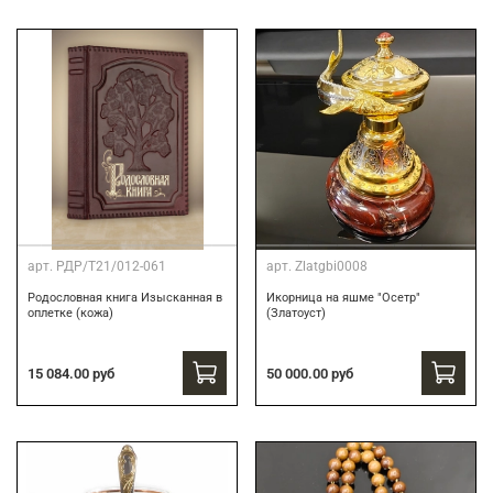
арт.
РДР/Т21/012-061
арт.
Zlatgbi0008
Родословная книга Изысканная в
Икорница на яшме "Осетр"
оплетке (кожа)
(Златоуст)
15 084.00 руб
50 000.00 руб