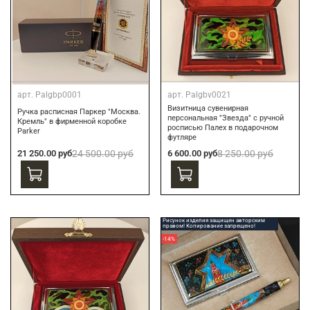
арт.
Palgbp0001
арт.
Palgbv0021
Визитница сувенирная
Ручка расписная Паркер "Москва.
персональная "Звезда" с ручной
Кремль" в фирменной коробке
росписью Палех в подарочном
Parker
футляре
21 250.00 руб
24 500.00 руб
6 600.00 руб
8 250.00 руб
Рисунок изделия защищен авторским
правом! Копирование запрещено!
-14%