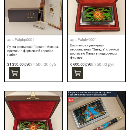
арт.
Palgbp0001
арт.
Palgbv0021
Визитница сувенирная
Ручка расписная Паркер "Москва.
персональная "Звезда" с ручной
Кремль" в фирменной коробке
росписью Палех в подарочном
Parker
футляре
21 250.00 руб
24 500.00 руб
6 600.00 руб
8 250.00 руб
Рисунок изделия защищен авторским
правом! Копирование запрещено!
-14%