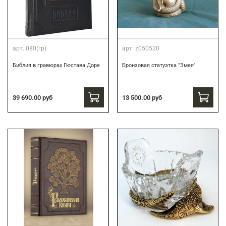
арт.
080(гр)
арт.
z050520
Библия в гравюрах Гюстава Доре
Бронзовая статуэтка "Змея"
39 690.00 руб
13 500.00 руб