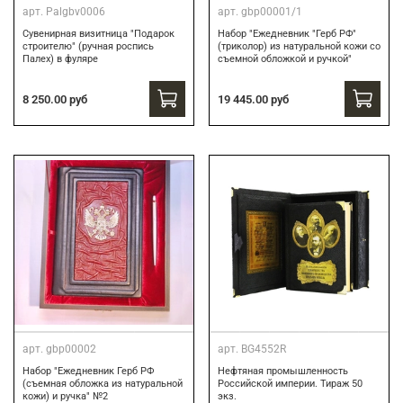
арт.
Palgbv0006
арт.
gbp00001/1
Сувенирная визитница "Подарок
Набор "Ежедневник "Герб РФ"
строителю" (ручная роспись
(триколор) из натуральной кожи со
Палех) в фуляре
съемной обложкой и ручкой"
8 250.00 руб
19 445.00 руб
арт.
gbp00002
арт.
BG4552R
Набор "Ежедневник Герб РФ
Нефтяная промышленность
(съемная обложка из натуральной
Российской империи. Тираж 50
кожи) и ручка" №2
экз.