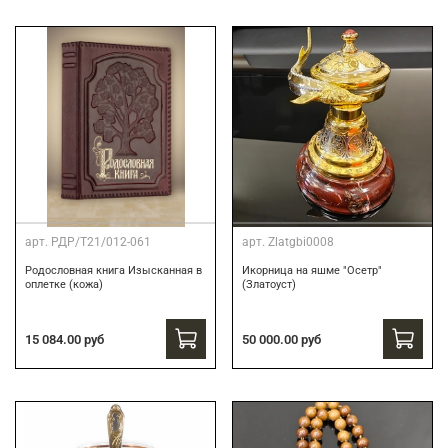
арт.
РДР/Т21/012-061
арт.
Zlatgbi0008
Родословная книга Изысканная в
Икорница на яшме "Осетр"
оплетке (кожа)
(Златоуст)
15 084.00 руб
50 000.00 руб