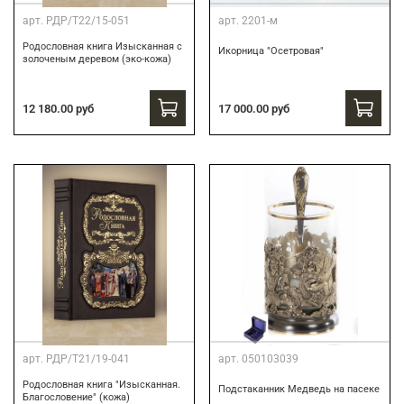
арт.
РДР/Т22/15-051
арт.
2201-м
Родословная книга Изысканная с
Икорница "Осетровая"
золоченым деревом (эко-кожа)
12 180.00 руб
17 000.00 руб
арт.
РДР/Т21/19-041
арт.
050103039
Родословная книга "Изысканная.
Подстаканник Медведь на пасеке
Благословение" (кожа)