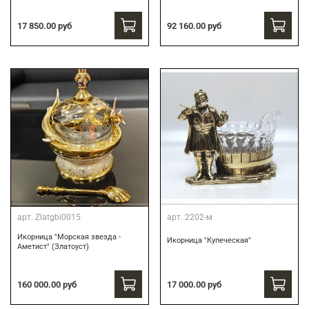
17 850.00 руб
92 160.00 руб
арт.
Zlatgbi0015
арт.
2202-м
Икорница "Морская звезда -
Икорница "Купеческая"
Аметист" (Златоуст)
160 000.00 руб
17 000.00 руб