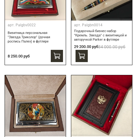
арт.
Palgbv0022
арт.
Palgbn0014
Подарочный бизнес-набор
Визитница персональная
"Кремль. Звезда" с визитницей и
"Звезда.Триколор" (ручная
авторучкой Parker в футляре
роспись Палех) в футляре
29 200.00 руб
34 000.00 руб
8 250.00 руб