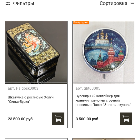
Фильтры
Сортировка
Распродажа
арт.
Palgbsk0003
арт.
gbt00005
Сувенирный контейнер для
Шкатулка с росписью Холуй
хранения мелочей с ручной
"Сивка-Бурка"
росписью Палех "Золотые купола"
3 500.00 руб
23 500.00 руб