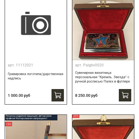
арт.
11112021
арт.
Palgbv0020
Сувенирная визитница
Гравировка логотипа/дарственная
персональная "Кремль. Звезда" с
надпись
ручной росписью Палех в футляре
8 250.00 руб
1 000.00 руб
Рисунок изделия защищен авторским
-20%
правом! Копирование запрещено!
-13%