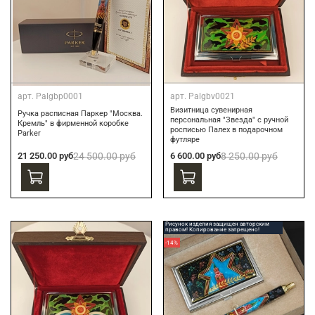
арт.
Palgbp0001
арт.
Palgbv0021
Визитница сувенирная
Ручка расписная Паркер "Москва.
персональная "Звезда" с ручной
Кремль" в фирменной коробке
росписью Палех в подарочном
Parker
футляре
21 250.00 руб
24 500.00 руб
6 600.00 руб
8 250.00 руб
Рисунок изделия защищен авторским
правом! Копирование запрещено!
-14%