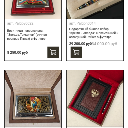
арт.
Palgbv0022
арт.
Palgbn0014
Подарочный бизнес-набор
Визитница персональная
"Кремль. Звезда" с визитницей и
"Звезда.Триколор" (ручная
авторучкой Parker в футляре
роспись Палех) в футляре
29 200.00 руб
34 000.00 руб
8 250.00 руб