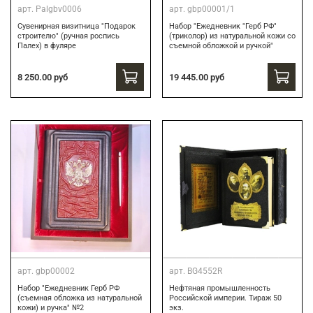
арт.
Palgbv0006
арт.
gbp00001/1
Сувенирная визитница "Подарок
Набор "Ежедневник "Герб РФ"
строителю" (ручная роспись
(триколор) из натуральной кожи со
Палех) в фуляре
съемной обложкой и ручкой"
8 250.00 руб
19 445.00 руб
арт.
gbp00002
арт.
BG4552R
Набор "Ежедневник Герб РФ
Нефтяная промышленность
(съемная обложка из натуральной
Российской империи. Тираж 50
кожи) и ручка" №2
экз.