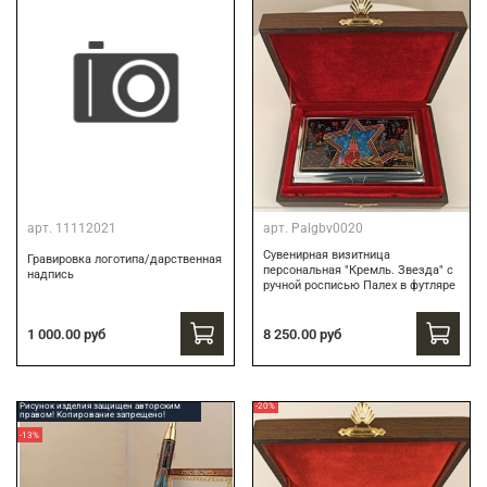
арт.
11112021
арт.
Palgbv0020
Сувенирная визитница
Гравировка логотипа/дарственная
персональная "Кремль. Звезда" с
надпись
ручной росписью Палех в футляре
8 250.00 руб
1 000.00 руб
Рисунок изделия защищен авторским
-20%
правом! Копирование запрещено!
-13%