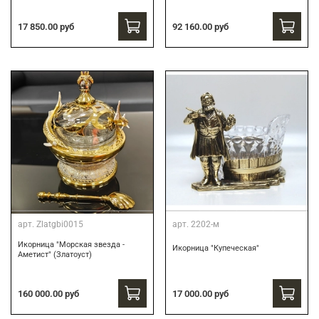
17 850.00 руб
92 160.00 руб
арт.
Zlatgbi0015
арт.
2202-м
Икорница "Морская звезда -
Икорница "Купеческая"
Аметист" (Златоуст)
160 000.00 руб
17 000.00 руб