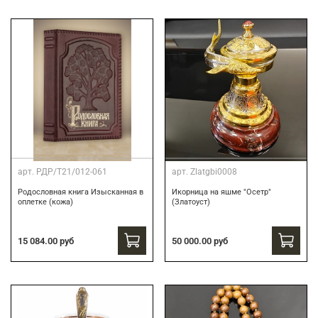
арт.
РДР/Т21/012-061
арт.
Zlatgbi0008
Родословная книга Изысканная в
Икорница на яшме "Осетр"
оплетке (кожа)
(Златоуст)
15 084.00 руб
50 000.00 руб