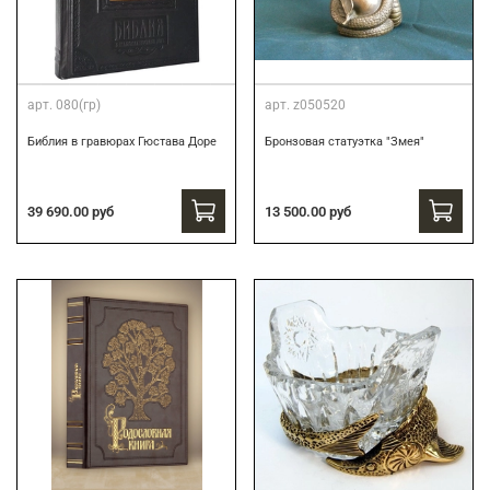
арт.
080(гр)
арт.
z050520
Библия в гравюрах Гюстава Доре
Бронзовая статуэтка "Змея"
39 690.00 руб
13 500.00 руб