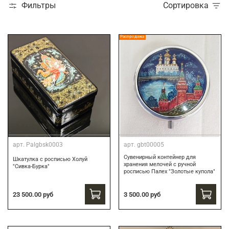
Фильтры
Сортировка
Распродажа
арт.
Palgbsk0003
арт.
gbt00005
Сувенирный контейнер для
Шкатулка с росписью Холуй
хранения мелочей с ручной
"Сивка-Бурка"
росписью Палех "Золотые купола"
3 500.00 руб
23 500.00 руб