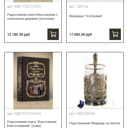
арт.
РДР/Т22/15-051
арт.
2201-м
Родословная книга Изысканная с
Икорница "Осетровая"
золоченым деревом (эко-кожа)
12 180.00 руб
17 000.00 руб
арт.
РДР/Т21/19-041
арт.
050103039
Родословная книга "Изысканная.
Подстаканник Медведь на пасеке
Благословение" (кожа)