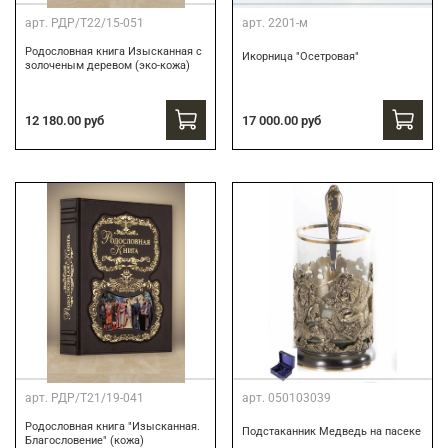
арт.
РДР/Т22/15-051
арт.
2201-м
Родословная книга Изысканная с
Икорница "Осетровая"
золоченым деревом (эко-кожа)
12 180.00 руб
17 000.00 руб
арт.
РДР/Т21/19-041
арт.
050103039
Родословная книга "Изысканная.
Подстаканник Медведь на пасеке
Благословение" (кожа)