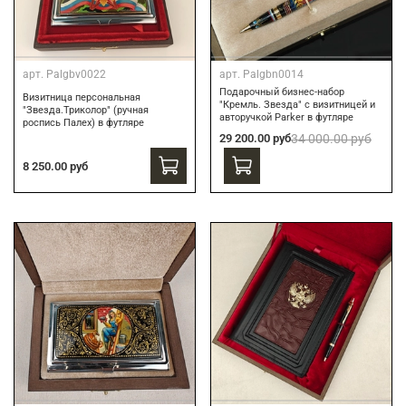
арт.
Palgbv0022
арт.
Palgbn0014
Подарочный бизнес-набор
Визитница персональная
"Кремль. Звезда" с визитницей и
"Звезда.Триколор" (ручная
авторучкой Parker в футляре
роспись Палех) в футляре
29 200.00 руб
34 000.00 руб
8 250.00 руб