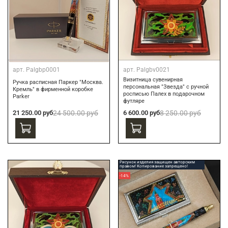
арт.
Palgbp0001
арт.
Palgbv0021
Визитница сувенирная
Ручка расписная Паркер "Москва.
персональная "Звезда" с ручной
Кремль" в фирменной коробке
росписью Палех в подарочном
Parker
футляре
21 250.00 руб
24 500.00 руб
6 600.00 руб
8 250.00 руб
Рисунок изделия защищен авторским
правом! Копирование запрещено!
-14%