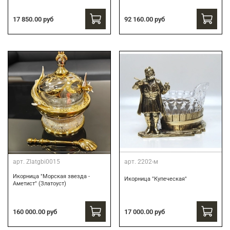
17 850.00 руб
92 160.00 руб
арт.
Zlatgbi0015
арт.
2202-м
Икорница "Морская звезда -
Икорница "Купеческая"
Аметист" (Златоуст)
160 000.00 руб
17 000.00 руб