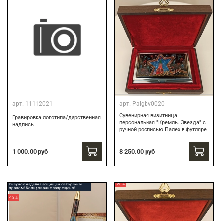
арт.
11112021
арт.
Palgbv0020
Сувенирная визитница
Гравировка логотипа/дарственная
персональная "Кремль. Звезда" с
надпись
ручной росписью Палех в футляре
8 250.00 руб
1 000.00 руб
Рисунок изделия защищен авторским
-20%
правом! Копирование запрещено!
-13%