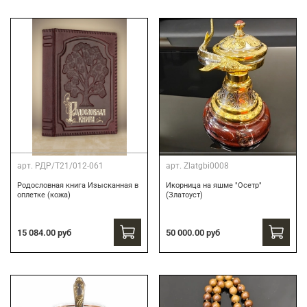
арт.
РДР/Т21/012-061
арт.
Zlatgbi0008
Родословная книга Изысканная в
Икорница на яшме "Осетр"
оплетке (кожа)
(Златоуст)
15 084.00 руб
50 000.00 руб