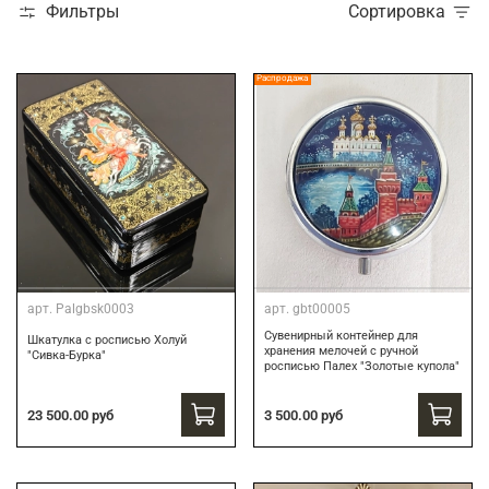
Фильтры
Сортировка
Распродажа
арт.
Palgbsk0003
арт.
gbt00005
Сувенирный контейнер для
Шкатулка с росписью Холуй
хранения мелочей с ручной
"Сивка-Бурка"
росписью Палех "Золотые купола"
3 500.00 руб
23 500.00 руб