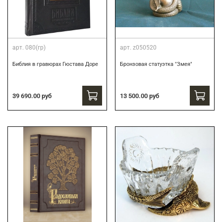
арт.
080(гр)
арт.
z050520
Библия в гравюрах Гюстава Доре
Бронзовая статуэтка "Змея"
39 690.00 руб
13 500.00 руб