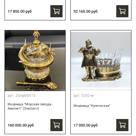
17 850.00 руб
92 160.00 руб
арт.
Zlatgbi0015
арт.
2202-м
Икорница "Морская звезда -
Икорница "Купеческая"
Аметист" (Златоуст)
160 000.00 руб
17 000.00 руб