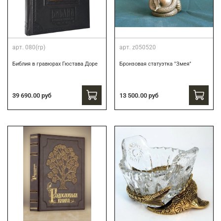
арт.
080(гр)
арт.
z050520
Библия в гравюрах Гюстава Доре
Бронзовая статуэтка "Змея"
39 690.00 руб
13 500.00 руб