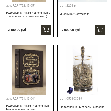
арт.
РДР/Т22/15-051
арт.
2201-м
Родословная книга Изысканная с
Икорница "Осетровая"
золоченым деревом (эко-кожа)
12 180.00 руб
17 000.00 руб
арт.
РДР/Т21/19-041
арт.
050103039
Родословная книга "Изысканная.
Подстаканник Медведь на пасеке
Благословение" (кожа)