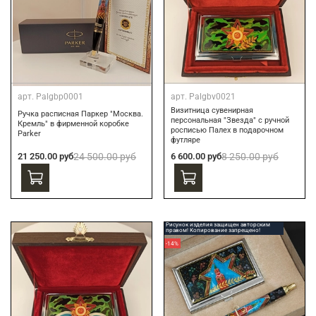
арт.
Palgbp0001
арт.
Palgbv0021
Визитница сувенирная
Ручка расписная Паркер "Москва.
персональная "Звезда" с ручной
Кремль" в фирменной коробке
росписью Палех в подарочном
Parker
футляре
21 250.00 руб
24 500.00 руб
6 600.00 руб
8 250.00 руб
Рисунок изделия защищен авторским
правом! Копирование запрещено!
-14%