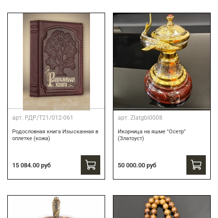
арт.
РДР/Т21/012-061
арт.
Zlatgbi0008
Родословная книга Изысканная в
Икорница на яшме "Осетр"
оплетке (кожа)
(Златоуст)
15 084.00 руб
50 000.00 руб