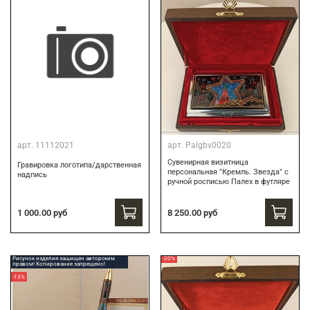
арт.
11112021
арт.
Palgbv0020
Сувенирная визитница
Гравировка логотипа/дарственная
персональная "Кремль. Звезда" с
надпись
ручной росписью Палех в футляре
8 250.00 руб
1 000.00 руб
Рисунок изделия защищен авторским
-20%
правом! Копирование запрещено!
-13%