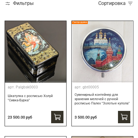
Фильтры
Сортировка
Распродажа
арт.
Palgbsk0003
арт.
gbt00005
Сувенирный контейнер для
Шкатулка с росписью Холуй
хранения мелочей с ручной
"Сивка-Бурка"
росписью Палех "Золотые купола"
3 500.00 руб
23 500.00 руб