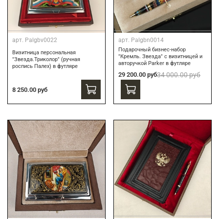
арт.
Palgbv0022
арт.
Palgbn0014
Подарочный бизнес-набор
Визитница персональная
"Кремль. Звезда" с визитницей и
"Звезда.Триколор" (ручная
авторучкой Parker в футляре
роспись Палех) в футляре
29 200.00 руб
34 000.00 руб
8 250.00 руб