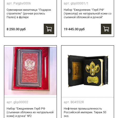
арт.
Palgbv0006
арт.
gbp00001/1
Сувенирная визитница "Подарок
Набор "Ежедневник "Герб РФ"
строителю" (ручная роспись
(триколор) из натуральной кожи со
Палех) в фуляре
съемной обложкой и ручкой"
8 250.00 руб
19 445.00 руб
арт.
gbp00002
арт.
BG4552R
Набор "Ежедневник Герб РФ
Нефтяная промышленность
(съемная обложка из натуральной
Российской империи. Тираж 50
кожи) и ручка" №2
экз.