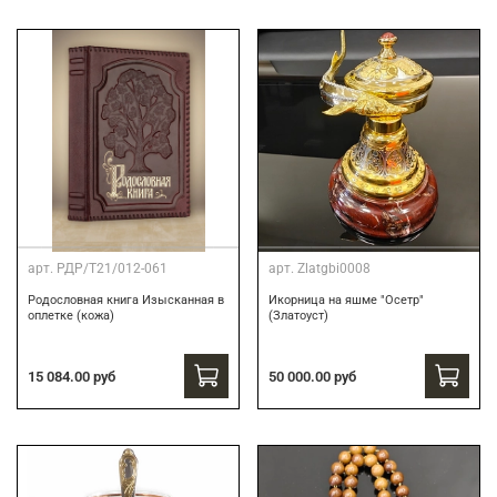
арт.
РДР/Т21/012-061
арт.
Zlatgbi0008
Родословная книга Изысканная в
Икорница на яшме "Осетр"
оплетке (кожа)
(Златоуст)
15 084.00 руб
50 000.00 руб