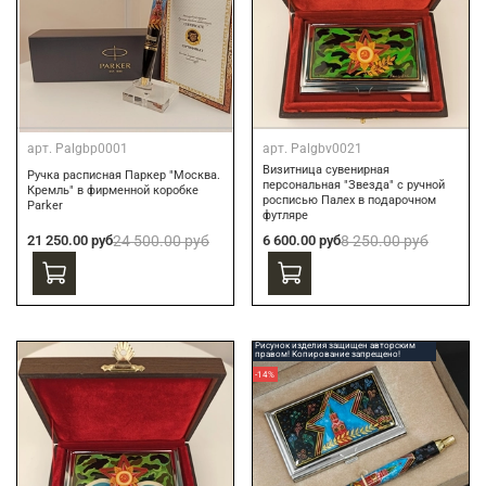
арт.
Palgbp0001
арт.
Palgbv0021
Визитница сувенирная
Ручка расписная Паркер "Москва.
персональная "Звезда" с ручной
Кремль" в фирменной коробке
росписью Палех в подарочном
Parker
футляре
21 250.00 руб
24 500.00 руб
6 600.00 руб
8 250.00 руб
Рисунок изделия защищен авторским
правом! Копирование запрещено!
-14%