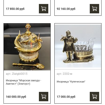
17 850.00 руб
92 160.00 руб
арт.
Zlatgbi0015
арт.
2202-м
Икорница "Морская звезда -
Икорница "Купеческая"
Аметист" (Златоуст)
160 000.00 руб
17 000.00 руб