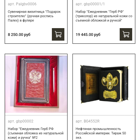
арт.
Palgbv0006
арт.
gbp00001/1
Сувенирная визитница "Подарок
Набор "Ежедневник "Герб РФ"
строителю" (ручная роспись
(триколор) из натуральной кожи со
Палех) в фуляре
съемной обложкой и ручкой"
8 250.00 руб
19 445.00 руб
арт.
gbp00002
арт.
BG4552R
Набор "Ежедневник Герб РФ
Нефтяная промышленность
(съемная обложка из натуральной
Российской империи. Тираж 50
кожи) и ручка" №2
экз.