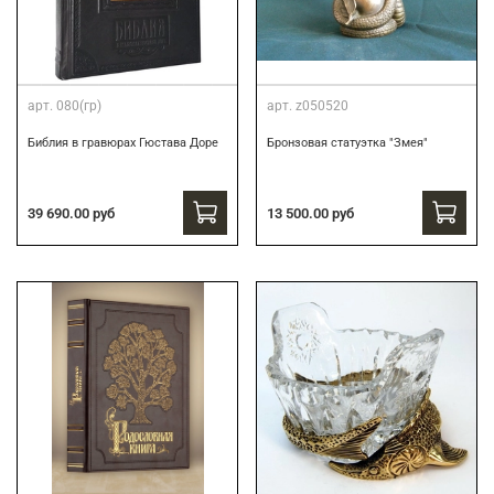
арт.
080(гр)
арт.
z050520
Библия в гравюрах Гюстава Доре
Бронзовая статуэтка "Змея"
39 690.00 руб
13 500.00 руб