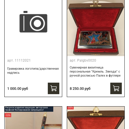
арт.
11112021
арт.
Palgbv0020
Сувенирная визитница
Гравировка логотипа/дарственная
персональная "Кремль. Звезда" с
надпись
ручной росписью Палех в футляре
8 250.00 руб
1 000.00 руб
Рисунок изделия защищен авторским
-20%
правом! Копирование запрещено!
-13%