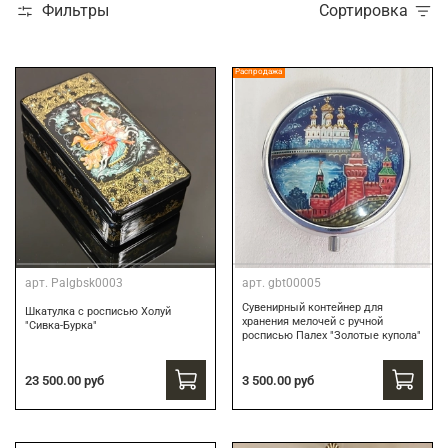
Фильтры
Сортировка
Распродажа
арт.
Palgbsk0003
арт.
gbt00005
Сувенирный контейнер для
Шкатулка с росписью Холуй
хранения мелочей с ручной
"Сивка-Бурка"
росписью Палех "Золотые купола"
3 500.00 руб
23 500.00 руб