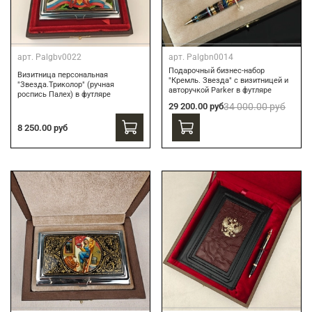
арт.
Palgbv0022
арт.
Palgbn0014
Подарочный бизнес-набор
Визитница персональная
"Кремль. Звезда" с визитницей и
"Звезда.Триколор" (ручная
авторучкой Parker в футляре
роспись Палех) в футляре
29 200.00 руб
34 000.00 руб
8 250.00 руб