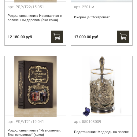
арт.
РДР/Т22/15-051
арт.
2201-м
Родословная книга Изысканная с
Икорница "Осетровая"
золоченым деревом (эко-кожа)
12 180.00 руб
17 000.00 руб
арт.
РДР/Т21/19-041
арт.
050103039
Родословная книга "Изысканная.
Подстаканник Медведь на пасеке
Благословение" (кожа)