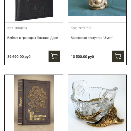
арт.
080(гр)
арт.
z050520
Библия в гравюрах Гюстава Доре
Бронзовая статуэтка "Змея"
39 690.00 руб
13 500.00 руб