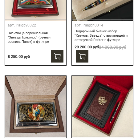
арт.
Palgbv0022
арт.
Palgbn0014
Подарочный бизнес-набор
Визитница персональная
"Кремль. Звезда" с визитницей и
"Звезда.Триколор" (ручная
авторучкой Parker в футляре
роспись Палех) в футляре
29 200.00 руб
34 000.00 руб
8 250.00 руб