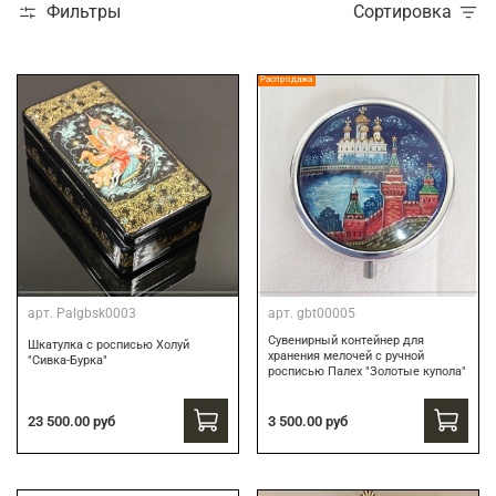
Фильтры
Сортировка
Распродажа
арт.
Palgbsk0003
арт.
gbt00005
Сувенирный контейнер для
Шкатулка с росписью Холуй
хранения мелочей с ручной
"Сивка-Бурка"
росписью Палех "Золотые купола"
3 500.00 руб
23 500.00 руб