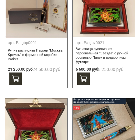
арт.
Palgbp0001
арт.
Palgbv0021
Визитница сувенирная
Ручка расписная Паркер "Москва.
персональная "Звезда" с ручной
Кремль" в фирменной коробке
росписью Палех в подарочном
Parker
футляре
21 250.00 руб
24 500.00 руб
6 600.00 руб
8 250.00 руб
Рисунок изделия защищен авторским
правом! Копирование запрещено!
-14%