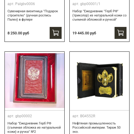
арт.
Palgbv0006
арт.
gbp00001/1
Сувенирная визитница "Подарок
Набор "Ежедневник "Герб РФ"
строителю" (ручная роспись
(триколор) из натуральной кожи со
Палех) в фуляре
съемной обложкой и ручкой"
8 250.00 руб
19 445.00 руб
арт.
gbp00002
арт.
BG4552R
Набор "Ежедневник Герб РФ
Нефтяная промышленность
(съемная обложка из натуральной
Российской империи. Тираж 50
кожи) и ручка" №2
экз.