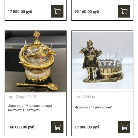
17 850.00 руб
92 160.00 руб
арт.
Zlatgbi0015
арт.
2202-м
Икорница "Морская звезда -
Икорница "Купеческая"
Аметист" (Златоуст)
160 000.00 руб
17 000.00 руб