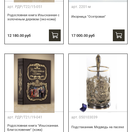
арт.
РДР/Т22/15-051
арт.
2201-м
Родословная книга Изысканная с
Икорница "Осетровая"
золоченым деревом (эко-кожа)
12 180.00 руб
17 000.00 руб
арт.
РДР/Т21/19-041
арт.
050103039
Родословная книга "Изысканная.
Подстаканник Медведь на пасеке
Благословение" (кожа)