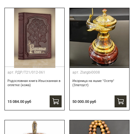
арт.
РДР/Т21/012-061
арт.
Zlatgbi0008
Родословная книга Изысканная в
Икорница на яшме "Осетр"
оплетке (кожа)
(Златоуст)
15 084.00 руб
50 000.00 руб