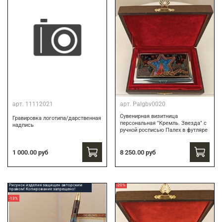
арт.
11112021
арт.
Palgbv0020
Сувенирная визитница
Гравировка логотипа/дарственная
персональная "Кремль. Звезда" с
надпись
ручной росписью Палех в футляре
8 250.00 руб
1 000.00 руб
Рисунок изделия защищен авторским
-20%
правом! Копирование запрещено!
-13%