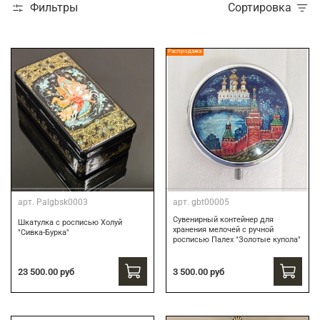
Фильтры
Сортировка
Распродажа
арт.
Palgbsk0003
арт.
gbt00005
Сувенирный контейнер для
Шкатулка с росписью Холуй
хранения мелочей с ручной
"Сивка-Бурка"
росписью Палех "Золотые купола"
3 500.00 руб
23 500.00 руб