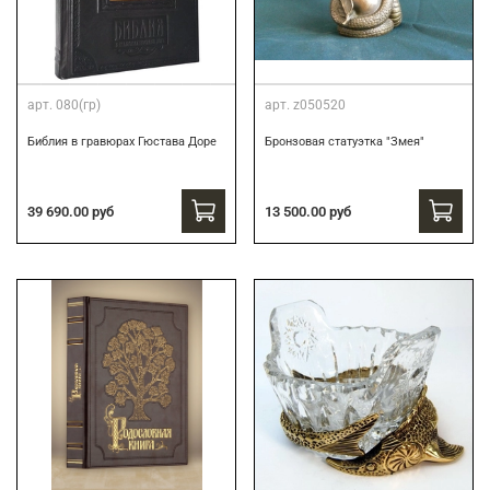
арт.
080(гр)
арт.
z050520
Библия в гравюрах Гюстава Доре
Бронзовая статуэтка "Змея"
39 690.00 руб
13 500.00 руб