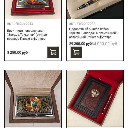
арт.
Palgbv0022
арт.
Palgbn0014
Подарочный бизнес-набор
Визитница персональная
"Кремль. Звезда" с визитницей и
"Звезда.Триколор" (ручная
авторучкой Parker в футляре
роспись Палех) в футляре
29 200.00 руб
34 000.00 руб
8 250.00 руб