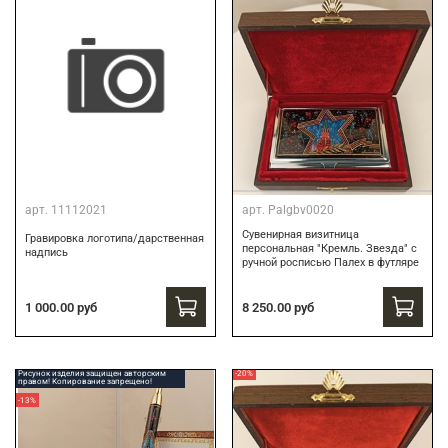
арт.
11112021
арт.
Palgbv0020
Сувенирная визитница
Гравировка логотипа/дарственная
персональная "Кремль. Звезда" с
надпись
ручной росписью Палех в футляре
8 250.00 руб
1 000.00 руб
Рисунок изделия защищен авторским
-20%
правом! Копирование запрещено!
-13%