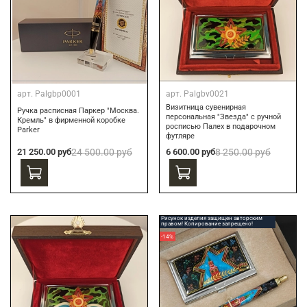
арт.
Palgbp0001
арт.
Palgbv0021
Визитница сувенирная
Ручка расписная Паркер "Москва.
персональная "Звезда" с ручной
Кремль" в фирменной коробке
росписью Палех в подарочном
Parker
футляре
21 250.00 руб
24 500.00 руб
6 600.00 руб
8 250.00 руб
Рисунок изделия защищен авторским
правом! Копирование запрещено!
-14%