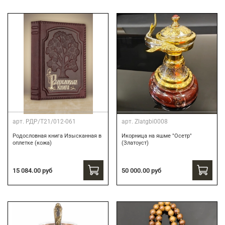
арт.
РДР/Т21/012-061
арт.
Zlatgbi0008
Родословная книга Изысканная в
Икорница на яшме "Осетр"
оплетке (кожа)
(Златоуст)
15 084.00 руб
50 000.00 руб