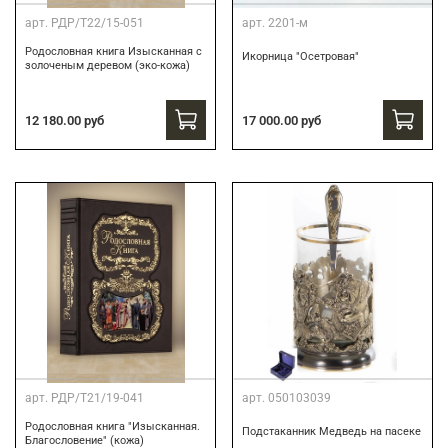
арт.
РДР/Т22/15-051
арт.
2201-м
Родословная книга Изысканная с
Икорница "Осетровая"
золоченым деревом (эко-кожа)
12 180.00 руб
17 000.00 руб
арт.
РДР/Т21/19-041
арт.
050103039
Родословная книга "Изысканная.
Подстаканник Медведь на пасеке
Благословение" (кожа)