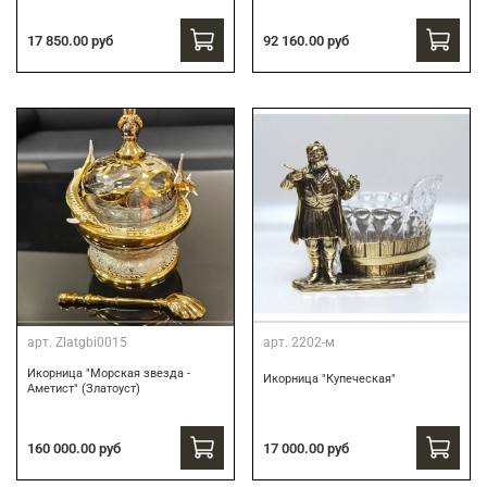
17 850.00 руб
92 160.00 руб
арт.
Zlatgbi0015
арт.
2202-м
Икорница "Морская звезда -
Икорница "Купеческая"
Аметист" (Златоуст)
160 000.00 руб
17 000.00 руб