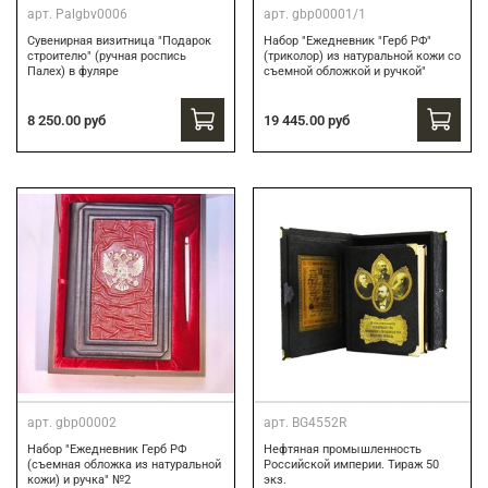
арт.
Palgbv0006
арт.
gbp00001/1
Сувенирная визитница "Подарок
Набор "Ежедневник "Герб РФ"
строителю" (ручная роспись
(триколор) из натуральной кожи со
Палех) в фуляре
съемной обложкой и ручкой"
8 250.00 руб
19 445.00 руб
арт.
gbp00002
арт.
BG4552R
Набор "Ежедневник Герб РФ
Нефтяная промышленность
(съемная обложка из натуральной
Российской империи. Тираж 50
кожи) и ручка" №2
экз.