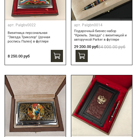
арт.
Palgbv0022
арт.
Palgbn0014
Подарочный бизнес-набор
Визитница персональная
"Кремль. Звезда" с визитницей и
"Звезда.Триколор" (ручная
авторучкой Parker в футляре
роспись Палех) в футляре
29 200.00 руб
34 000.00 руб
8 250.00 руб