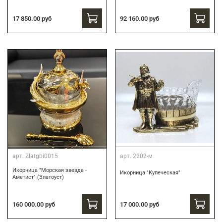
17 850.00 руб
92 160.00 руб
арт.
Zlatgbi0015
арт.
2202-м
Икорница "Морская звезда -
Икорница "Купеческая"
Аметист" (Златоуст)
160 000.00 руб
17 000.00 руб