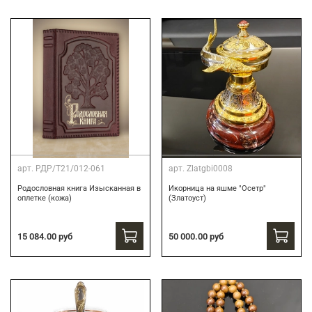
арт.
РДР/Т21/012-061
арт.
Zlatgbi0008
Родословная книга Изысканная в
Икорница на яшме "Осетр"
оплетке (кожа)
(Златоуст)
15 084.00 руб
50 000.00 руб