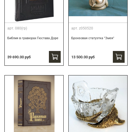
арт.
080(гр)
арт.
z050520
Библия в гравюрах Гюстава Доре
Бронзовая статуэтка "Змея"
39 690.00 руб
13 500.00 руб