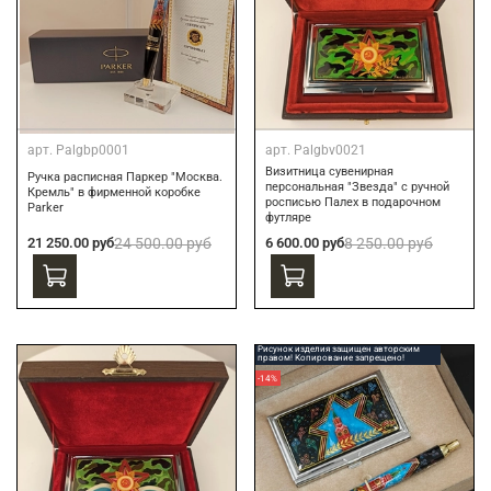
арт.
Palgbp0001
арт.
Palgbv0021
Визитница сувенирная
Ручка расписная Паркер "Москва.
персональная "Звезда" с ручной
Кремль" в фирменной коробке
росписью Палех в подарочном
Parker
футляре
21 250.00 руб
24 500.00 руб
6 600.00 руб
8 250.00 руб
Рисунок изделия защищен авторским
правом! Копирование запрещено!
-14%