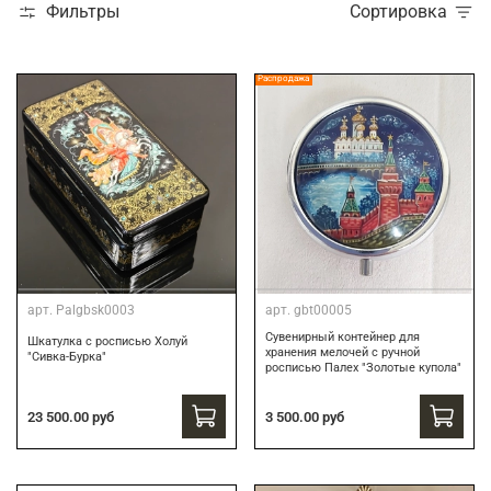
Фильтры
Сортировка
Распродажа
арт.
Palgbsk0003
арт.
gbt00005
Сувенирный контейнер для
Шкатулка с росписью Холуй
хранения мелочей с ручной
"Сивка-Бурка"
росписью Палех "Золотые купола"
3 500.00 руб
23 500.00 руб