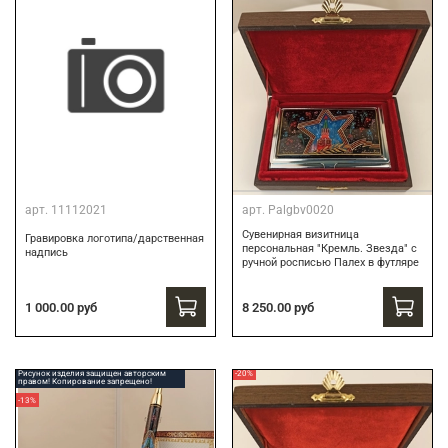
арт.
11112021
арт.
Palgbv0020
Сувенирная визитница
Гравировка логотипа/дарственная
персональная "Кремль. Звезда" с
надпись
ручной росписью Палех в футляре
8 250.00 руб
1 000.00 руб
Рисунок изделия защищен авторским
-20%
правом! Копирование запрещено!
-13%