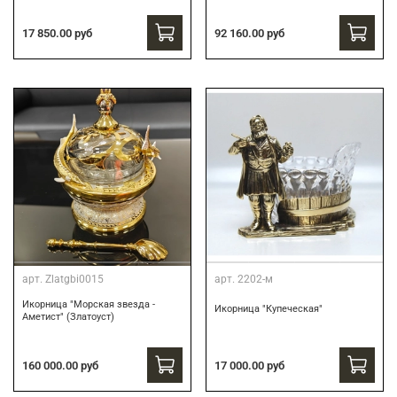
17 850.00 руб
92 160.00 руб
арт.
Zlatgbi0015
арт.
2202-м
Икорница "Морская звезда -
Икорница "Купеческая"
Аметист" (Златоуст)
160 000.00 руб
17 000.00 руб