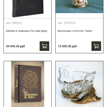
арт.
080(гр)
арт.
z050520
Библия в гравюрах Гюстава Доре
Бронзовая статуэтка "Змея"
39 690.00 руб
13 500.00 руб