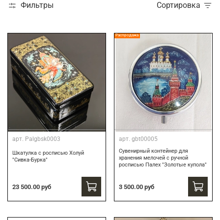
Фильтры
Сортировка
Распродажа
арт.
Palgbsk0003
арт.
gbt00005
Сувенирный контейнер для
Шкатулка с росписью Холуй
хранения мелочей с ручной
"Сивка-Бурка"
росписью Палех "Золотые купола"
3 500.00 руб
23 500.00 руб