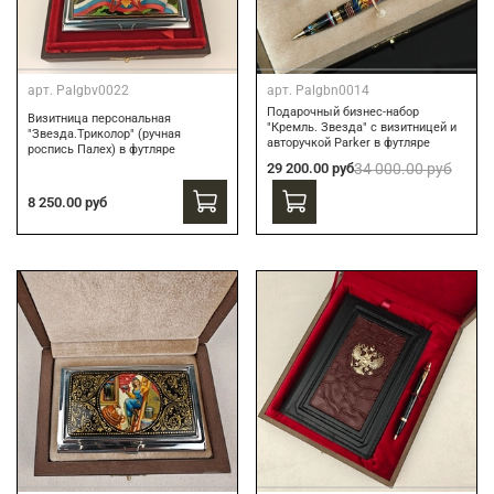
арт.
Palgbv0022
арт.
Palgbn0014
Подарочный бизнес-набор
Визитница персональная
"Кремль. Звезда" с визитницей и
"Звезда.Триколор" (ручная
авторучкой Parker в футляре
роспись Палех) в футляре
29 200.00 руб
34 000.00 руб
8 250.00 руб