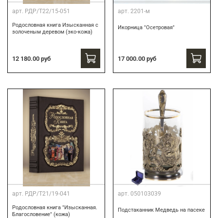
арт.
РДР/Т22/15-051
арт.
2201-м
Родословная книга Изысканная с
Икорница "Осетровая"
золоченым деревом (эко-кожа)
12 180.00 руб
17 000.00 руб
арт.
РДР/Т21/19-041
арт.
050103039
Родословная книга "Изысканная.
Подстаканник Медведь на пасеке
Благословение" (кожа)