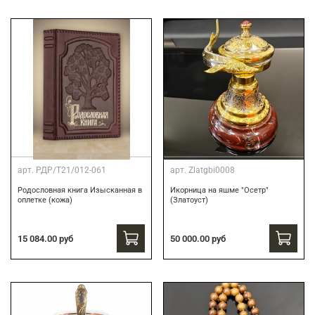
арт.
РДР/Т21/012-061
арт.
Zlatgbi0008
Родословная книга Изысканная в
Икорница на яшме "Осетр"
оплетке (кожа)
(Златоуст)
15 084.00 руб
50 000.00 руб