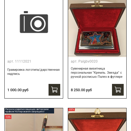
арт.
11112021
арт.
Palgbv0020
Сувенирная визитница
Гравировка логотипа/дарственная
персональная "Кремль. Звезда" с
надпись
ручной росписью Палех в футляре
8 250.00 руб
1 000.00 руб
Рисунок изделия защищен авторским
-20%
правом! Копирование запрещено!
-13%