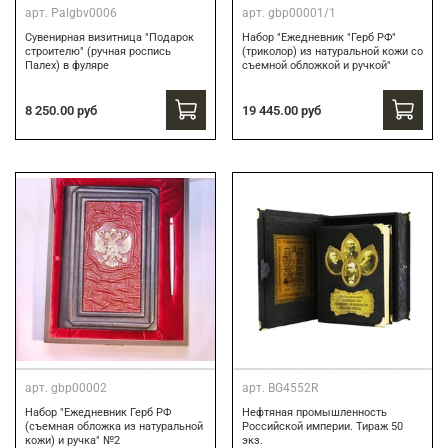
арт.
Palgbv0006
арт.
gbp00001/1
Сувенирная визитница "Подарок
Набор "Ежедневник "Герб РФ"
строителю" (ручная роспись
(триколор) из натуральной кожи со
Палех) в фуляре
съемной обложкой и ручкой"
8 250.00 руб
19 445.00 руб
арт.
gbp00002
арт.
BG4552R
Набор "Ежедневник Герб РФ
Нефтяная промышленность
(съемная обложка из натуральной
Российской империи. Тираж 50
кожи) и ручка" №2
экз.