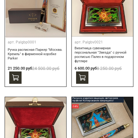
арт.
Palgbp0001
арт.
Palgbv0021
Визитница сувенирная
Ручка расписная Паркер "Москва.
персональная "Звезда" с ручной
Кремль" в фирменной коробке
росписью Палех в подарочном
Parker
футляре
21 250.00 руб
24 500.00 руб
6 600.00 руб
8 250.00 руб
Рисунок изделия защищен авторским
правом! Копирование запрещено!
-14%