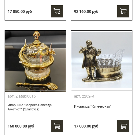
17 850.00 руб
92 160.00 руб
арт.
Zlatgbi0015
арт.
2202-м
Икорница "Морская звезда -
Икорница "Купеческая"
Аметист" (Златоуст)
160 000.00 руб
17 000.00 руб