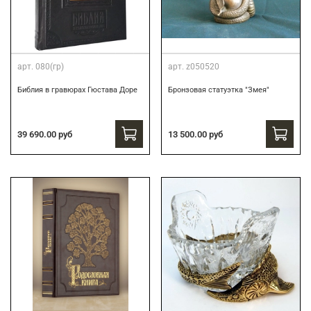
арт.
080(гр)
арт.
z050520
Библия в гравюрах Гюстава Доре
Бронзовая статуэтка "Змея"
39 690.00 руб
13 500.00 руб