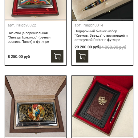
арт.
Palgbv0022
арт.
Palgbn0014
Подарочный бизнес-набор
Визитница персональная
"Кремль. Звезда" с визитницей и
"Звезда.Триколор" (ручная
авторучкой Parker в футляре
роспись Палех) в футляре
29 200.00 руб
34 000.00 руб
8 250.00 руб