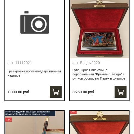
арт.
11112021
арт.
Palgbv0020
Сувенирная визитница
Гравировка логотипа/дарственная
персональная "Кремль. Звезда" с
надпись
ручной росписью Палех в футляре
8 250.00 руб
1 000.00 руб
Рисунок изделия защищен авторским
-20%
правом! Копирование запрещено!
-13%