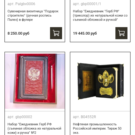
арт.
Palgbv0006
арт.
gbp00001/1
Сувенирная визитница "Подарок
Набор "Ежедневник "Герб РФ"
строителю" (ручная роспись
(триколор) из натуральной кожи со
Палех) в фуляре
съемной обложкой и ручкой"
8 250.00 руб
19 445.00 руб
арт.
gbp00002
арт.
BG4552R
Набор "Ежедневник Герб РФ
Нефтяная промышленность
(съемная обложка из натуральной
Российской империи. Тираж 50
кожи) и ручка" №2
экз.