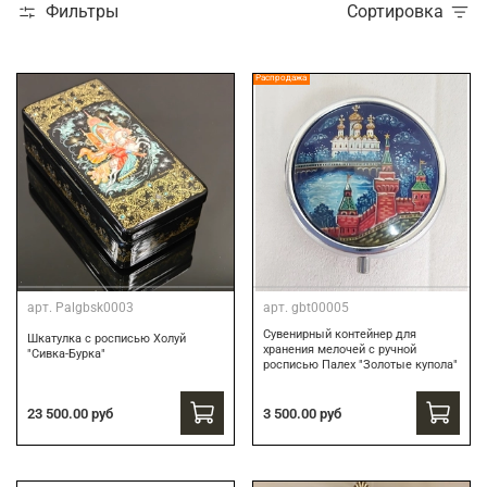
Фильтры
Сортировка
Распродажа
арт.
Palgbsk0003
арт.
gbt00005
Сувенирный контейнер для
Шкатулка с росписью Холуй
хранения мелочей с ручной
"Сивка-Бурка"
росписью Палех "Золотые купола"
3 500.00 руб
23 500.00 руб