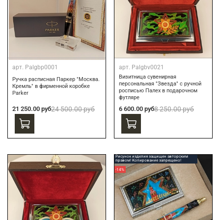
арт.
Palgbp0001
арт.
Palgbv0021
Визитница сувенирная
Ручка расписная Паркер "Москва.
персональная "Звезда" с ручной
Кремль" в фирменной коробке
росписью Палех в подарочном
Parker
футляре
21 250.00 руб
24 500.00 руб
6 600.00 руб
8 250.00 руб
Рисунок изделия защищен авторским
правом! Копирование запрещено!
-14%