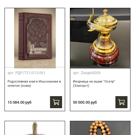
арт.
РДР/Т21/012-061
арт.
Zlatgbi0008
Родословная книга Изысканная в
Икорница на яшме "Осетр"
оплетке (кожа)
(Златоуст)
15 084.00 руб
50 000.00 руб