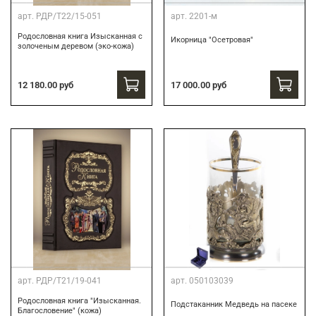
арт.
РДР/Т22/15-051
арт.
2201-м
Родословная книга Изысканная с
Икорница "Осетровая"
золоченым деревом (эко-кожа)
12 180.00 руб
17 000.00 руб
арт.
РДР/Т21/19-041
арт.
050103039
Родословная книга "Изысканная.
Подстаканник Медведь на пасеке
Благословение" (кожа)