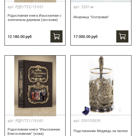
арт.
РДР/Т22/15-051
арт.
2201-м
Родословная книга Изысканная с
Икорница "Осетровая"
золоченым деревом (эко-кожа)
12 180.00 руб
17 000.00 руб
арт.
РДР/Т21/19-041
арт.
050103039
Родословная книга "Изысканная.
Подстаканник Медведь на пасеке
Благословение" (кожа)