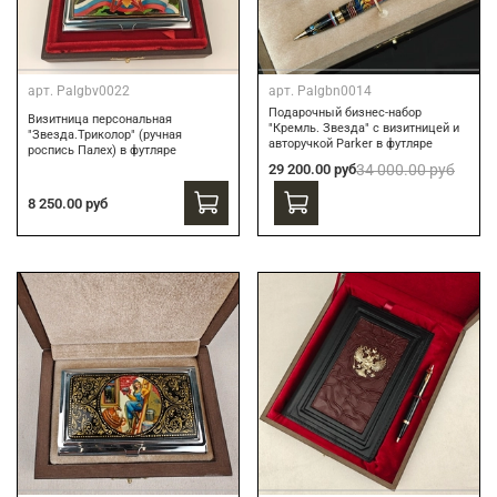
арт.
Palgbv0022
арт.
Palgbn0014
Подарочный бизнес-набор
Визитница персональная
"Кремль. Звезда" с визитницей и
"Звезда.Триколор" (ручная
авторучкой Parker в футляре
роспись Палех) в футляре
29 200.00 руб
34 000.00 руб
8 250.00 руб