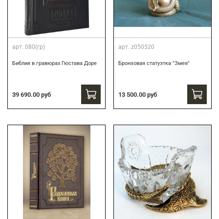
арт.
080(гр)
арт.
z050520
Библия в гравюрах Гюстава Доре
Бронзовая статуэтка "Змея"
39 690.00 руб
13 500.00 руб