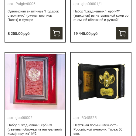
арт.
Palgbv0006
арт.
gbp00001/1
Сувенирная визитница "Подарок
Набор "Ежедневник "Герб РФ"
строителю" (ручная роспись
(триколор) из натуральной кожи со
Палех) в фуляре
съемной обложкой и ручкой"
8 250.00 руб
19 445.00 руб
арт.
gbp00002
арт.
BG4552R
Набор "Ежедневник Герб РФ
Нефтяная промышленность
(съемная обложка из натуральной
Российской империи. Тираж 50
кожи) и ручка" №2
экз.