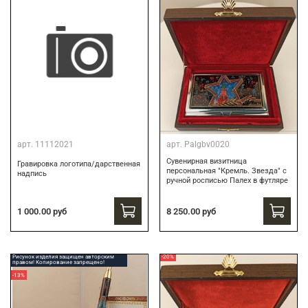
арт.
11112021
арт.
Palgbv0020
Сувенирная визитница
Гравировка логотипа/дарственная
персональная "Кремль. Звезда" с
надпись
ручной росписью Палех в футляре
8 250.00 руб
1 000.00 руб
Рисунок изделия защищен авторским
-20%
правом! Копирование запрещено!
-13%