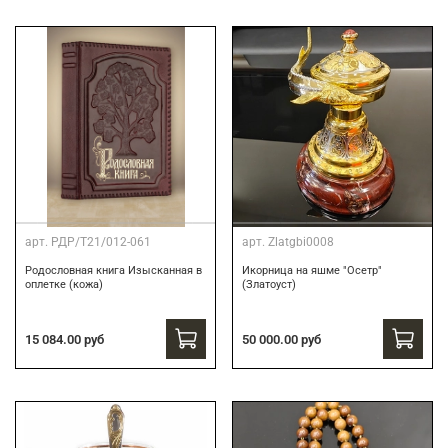
арт.
РДР/Т21/012-061
арт.
Zlatgbi0008
Родословная книга Изысканная в
Икорница на яшме "Осетр"
оплетке (кожа)
(Златоуст)
15 084.00 руб
50 000.00 руб