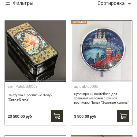
Фильтры
Сортировка
Распродажа
арт.
Palgbsk0003
арт.
gbt00005
Сувенирный контейнер для
Шкатулка с росписью Холуй
хранения мелочей с ручной
"Сивка-Бурка"
росписью Палех "Золотые купола"
3 500.00 руб
23 500.00 руб