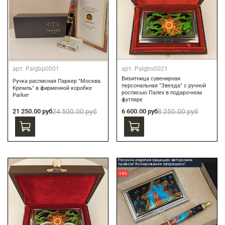
арт.
Palgbp0001
арт.
Palgbv0021
Визитница сувенирная
Ручка расписная Паркер "Москва.
персональная "Звезда" с ручной
Кремль" в фирменной коробке
росписью Палех в подарочном
Parker
футляре
21 250.00 руб
24 500.00 руб
6 600.00 руб
8 250.00 руб
Рисунок изделия защищен авторским
правом! Копирование запрещено!
-14%