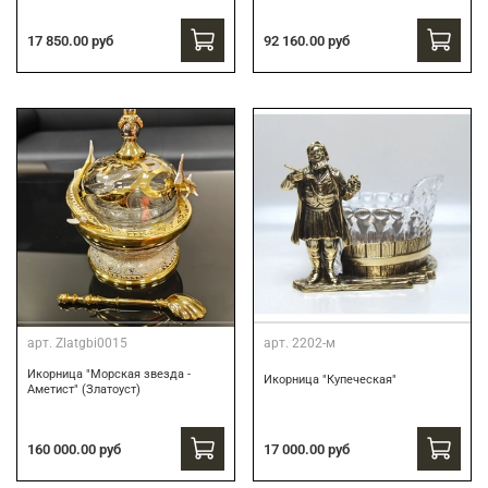
17 850.00 руб
92 160.00 руб
арт.
Zlatgbi0015
арт.
2202-м
Икорница "Морская звезда -
Икорница "Купеческая"
Аметист" (Златоуст)
160 000.00 руб
17 000.00 руб