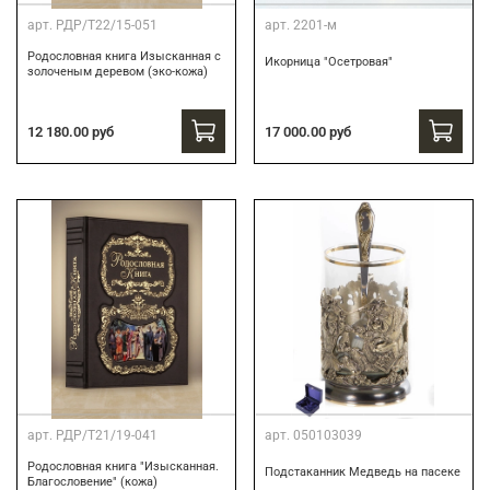
арт.
РДР/Т22/15-051
арт.
2201-м
Родословная книга Изысканная с
Икорница "Осетровая"
золоченым деревом (эко-кожа)
12 180.00 руб
17 000.00 руб
арт.
РДР/Т21/19-041
арт.
050103039
Родословная книга "Изысканная.
Подстаканник Медведь на пасеке
Благословение" (кожа)