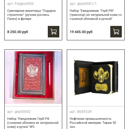
арт.
Palgbv0006
арт.
gbp00001/1
Сувенирная визитница "Подарок
Набор "Ежедневник "Герб РФ"
строителю" (ручная роспись
(триколор) из натуральной кожи со
Палех) в фуляре
съемной обложкой и ручкой"
8 250.00 руб
19 445.00 руб
арт.
gbp00002
арт.
BG4552R
Набор "Ежедневник Герб РФ
Нефтяная промышленность
(съемная обложка из натуральной
Российской империи. Тираж 50
кожи) и ручка" №2
экз.