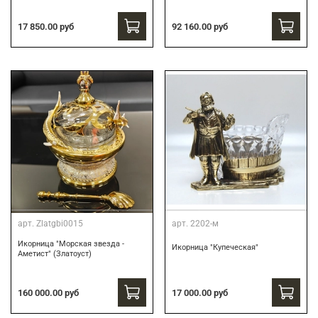
17 850.00 руб
92 160.00 руб
арт.
Zlatgbi0015
арт.
2202-м
Икорница "Морская звезда -
Икорница "Купеческая"
Аметист" (Златоуст)
160 000.00 руб
17 000.00 руб