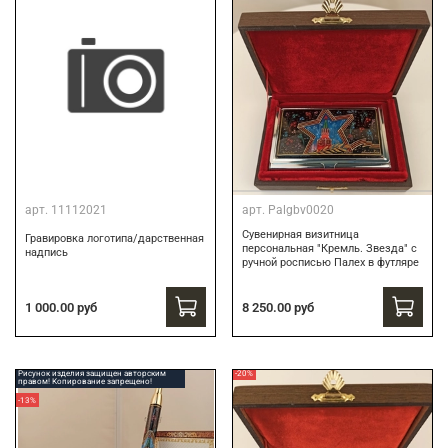
арт.
11112021
арт.
Palgbv0020
Сувенирная визитница
Гравировка логотипа/дарственная
персональная "Кремль. Звезда" с
надпись
ручной росписью Палех в футляре
8 250.00 руб
1 000.00 руб
Рисунок изделия защищен авторским
-20%
правом! Копирование запрещено!
-13%