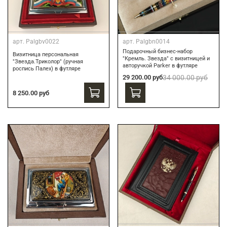
арт.
Palgbv0022
арт.
Palgbn0014
Подарочный бизнес-набор
Визитница персональная
"Кремль. Звезда" с визитницей и
"Звезда.Триколор" (ручная
авторучкой Parker в футляре
роспись Палех) в футляре
29 200.00 руб
34 000.00 руб
8 250.00 руб