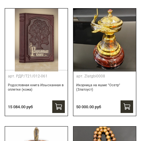
арт.
РДР/Т21/012-061
арт.
Zlatgbi0008
Родословная книга Изысканная в
Икорница на яшме "Осетр"
оплетке (кожа)
(Златоуст)
15 084.00 руб
50 000.00 руб