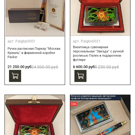
арт.
Palgbp0001
арт.
Palgbv0021
Визитница сувенирная
Ручка расписная Паркер "Москва.
персональная "Звезда" с ручной
Кремль" в фирменной коробке
росписью Палех в подарочном
Parker
футляре
21 250.00 руб
24 500.00 руб
6 600.00 руб
8 250.00 руб
Рисунок изделия защищен авторским
правом! Копирование запрещено!
-14%