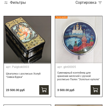
Фильтры
Сортировка
Распродажа
арт.
Palgbsk0003
арт.
gbt00005
Сувенирный контейнер для
Шкатулка с росписью Холуй
хранения мелочей с ручной
"Сивка-Бурка"
росписью Палех "Золотые купола"
3 500.00 руб
23 500.00 руб