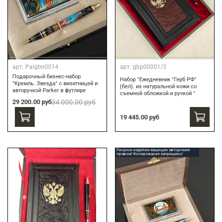
арт.
Palgbn0014
арт.
gbp00001/2
Подарочный бизнес-набор
Набор "Ежедневник "Герб РФ"
"Кремль. Звезда" с визитницей и
(бел). из натуральной кожи со
авторучкой Parker в футляре
съемной обложкой и ручкой "
29 200.00 руб
34 000.00 руб
19 445.00 руб
Рисунок изделия защищен авторским
правом! Копирование запрещено!