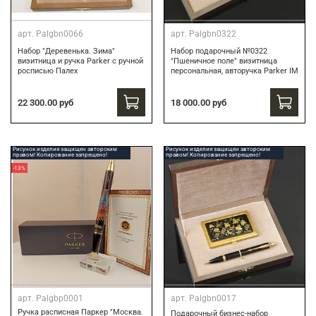
арт.
Palgbn0066
арт.
Palgbn0322
Набор "Деревенька. Зима"
Набор подарочный №0322
визитница и ручка Parker с ручной
"Пшеничное поле" визитница
росписью Палех
персональная, авторучка Parker IM
22 300.00 руб
18 000.00 руб
Рисунок изделия защищен авторским
Рисунок изделия защищен авторским
правом! Копирование запрещено!
правом! Копирование запрещено!
-13%
арт.
Palgbp0001
арт.
Palgbn0017
Ручка расписная Паркер "Москва.
Подарочный бизнес-набор