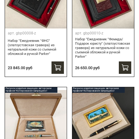
арт.
gbp00008-z
арт.
gbp00010-z
Набор "Ежедневник "Фемида/
Набор "Ежедневник "ФНС"
Подарок юристу" (златоустовская
(златоустовская гравюра) из
гравюра) из натуральной кожи со
натуральной кожи со съемной
съемной обложкой и ручкой
обложкой и ручкой Parker"
Parker"
23 845.00 руб
26 650.00 руб
Рисунок изделия защищен авторским
Рисунок изделия защищен авторским
правом! Копирование запрещено!
правом! Копирование запрещено!