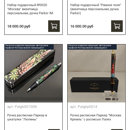
Набор подарочный №0020
Набор подарочный "Ржаное поле"
"Москва" визитница
(визитница персональная, ручка
персональная, ручка Parker IM
Parker)
18 000.00 руб
16 000.00 руб
Рисунок изделия защищен авторским
Рисунок изделия защищен авторским
правом! Копирование запрещено!
правом! Копирование запрещено!
арт.
Palgb00150N
арт.
Palgbp0014
Ручка расписная Паркер в
Ручка расписная Паркер "Москва.
шкатулке "Люпины"
Кремль" с росписью Палех