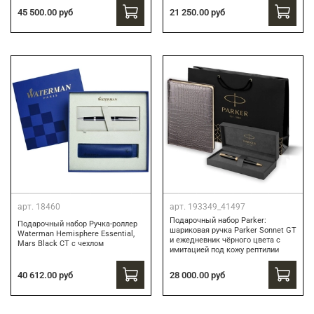
45 500.00 руб
21 250.00 руб
арт.
18460
арт.
193349_41497
Подарочный набор Parker:
Подарочный набор Ручка-роллер
шариковая ручка Parker Sonnet GT
Waterman Hemisphere Essential,
и ежедневник чёрного цвета с
Mars Black CT с чехлом
имитацией под кожу рептилии
40 612.00 руб
28 000.00 руб