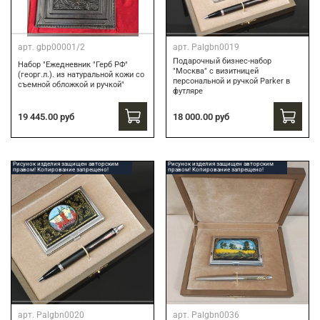
арт.
gbp00001/2
арт.
Palgbn0019
Подарочный бизнес-набор
Набор "Ежедневник "Герб РФ"
"Москва" с визитницей
(георг.л.). из натуральной кожи со
персональной и ручкой Parker в
съемной обложкой и ручкой"
футляре
19 445.00 руб
18 000.00 руб
Рисунок изделия защищен авторским
Рисунок изделия защищен авторским
правом! Копирование запрещено!
правом! Копирование запрещено!
арт.
Palgbn0020
арт.
Palgbn0036