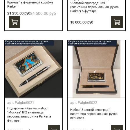
Кремль" в фирменной коробке
"Золотой виноград" №1
Parker
(визитница персональная, ручка
Parker) в футляре
21 250.00 руб
24 500.00 руб
18 000.00 руб
Рисунок изделия защищен авторским
Рисунок изделия защищен авторским
правом! Копирование запрещено!
правом! Копирование запрещено!
арт.
Palgbn0021
арт.
Palgbn0022
Подарочный бизнес-набор
Набор "Золотой виноград"
"Москва" №2 визитница
визитница персональная, ручка
персональная, ручка Parker в
перьевая
футляре