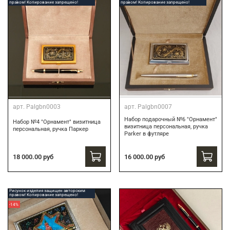
правом! Копирование запрещено!
правом! Копирование запрещено!
арт.
Palgbn0003
арт.
Palgbn0007
Набор подарочный №6 "Орнамент"
Набор №4 "Орнамент" визитница
визитница персональная, ручка
персональная, ручка Паркер
Parker в футляре
16 000.00 руб
18 000.00 руб
Рисунок изделия защищен авторским
правом! Копирование запрещено!
-14%