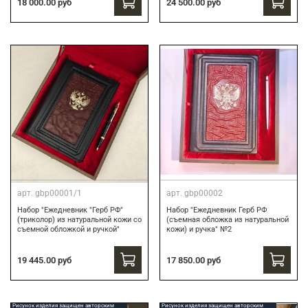
24 500.00 руб
18 000.00 руб
арт.
gbp00001/1
арт.
gbp00002
Набор "Ежедневник "Герб РФ"
Набор "Ежедневник Герб РФ
(триколор) из натуральной кожи со
(съемная обложка из натуральной
съемной обложкой и ручкой"
кожи) и ручка" №2
19 445.00 руб
17 850.00 руб
Рисунок изделия защищен авторским
Рисунок изделия защищен авторским