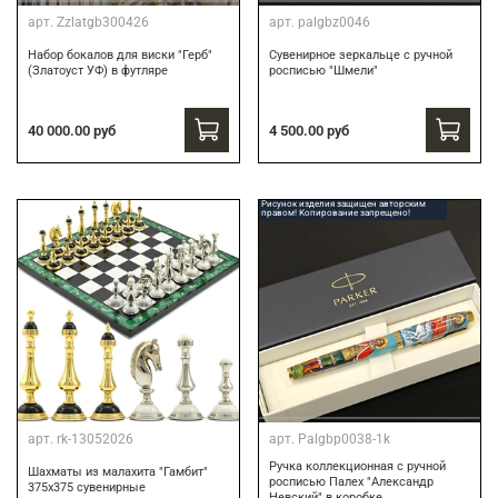
арт.
Zzlatgb300426
арт.
palgbz0046
Набор бокалов для виски "Герб"
Сувенирное зеркальце с ручной
(Златоуст УФ) в футляре
росписью "Шмели"
40 000.00 руб
4 500.00 руб
Рисунок изделия защищен авторским
правом! Копирование запрещено!
арт.
rk-13052026
арт.
Palgbp0038-1k
Ручка коллекционная с ручной
Шахматы из малахита "Гамбит"
росписью Палех "Александр
375х375 сувенирные
Невский" в коробке