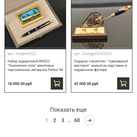
арт.
Palgbn0322
арт.
Zzlatgb02042026
Набор подарочный №0322
Подарок строителю " Сувенирный
"Пшеничное поле" визитница
мастерок" малый на подставке в
персональная, авторучка Parker IM
подарочном футляре
18 000.00 руб
42 000.00 руб
Показать еще
1
2
3
…
60