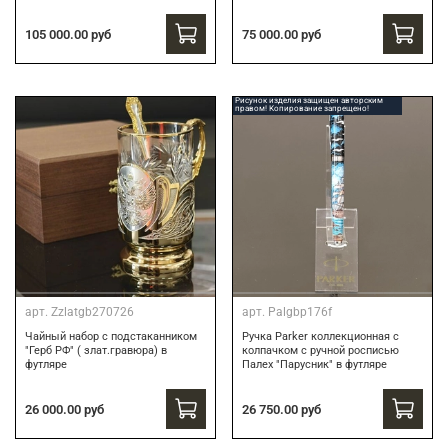
75 000.00 руб
105 000.00 руб
Рисунок изделия защищен авторским
правом! Копирование запрещено!
арт.
Zzlatgb270726
арт.
Palgbp176f
Чайный набор с подстаканником
Ручка Parker коллекционная с
"Герб РФ" ( злат.гравюра) в
колпачком с ручной росписью
футляре
Палех "Парусник" в футляре
26 000.00 руб
26 750.00 руб