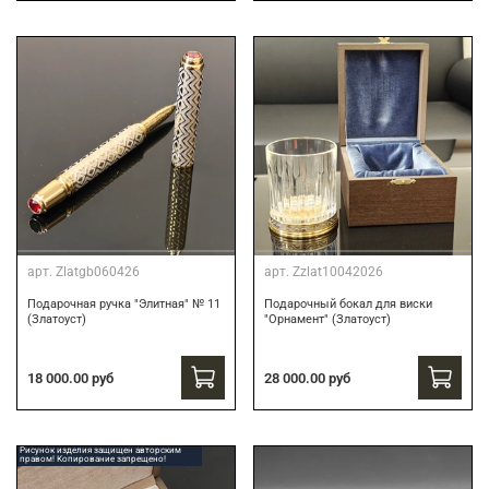
арт.
Zlatgb060426
арт.
Zzlat10042026
Подарочная ручка "Элитная" № 11
Подарочный бокал для виски
(Златоуст)
"Орнамент" (Златоуст)
18 000.00 руб
28 000.00 руб
Рисунок изделия защищен авторским
правом! Копирование запрещено!