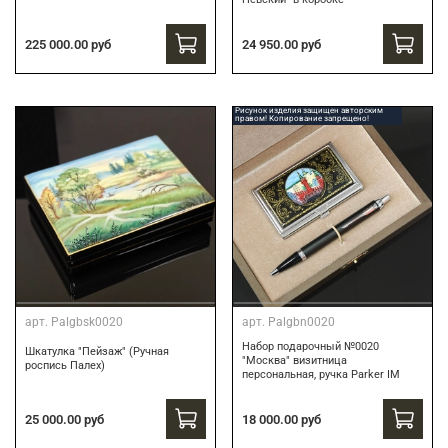
24 950.00 руб
225 000.00 руб
Рисунок изделия защищен авторским
правом! Копирование запрещено!
арт.
Palgbsk0020
арт.
Palgbn0020
Набор подарочный №0020
Шкатулка "Пейзаж" (Ручная
"Москва" визитница
роспись Палех)
персональная, ручка Parker IM
18 000.00 руб
25 000.00 руб