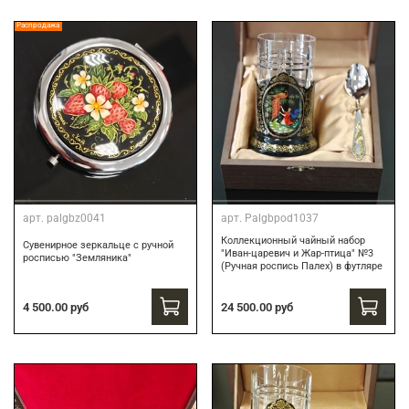
Распродажа
арт.
palgbz0041
арт.
Palgbpod1037
Коллекционный чайный набор
Сувенирное зеркальце с ручной
"Иван-царевич и Жар-птица" №3
росписью "Земляника"
(Ручная роспись Палех) в футляре
24 500.00 руб
4 500.00 руб