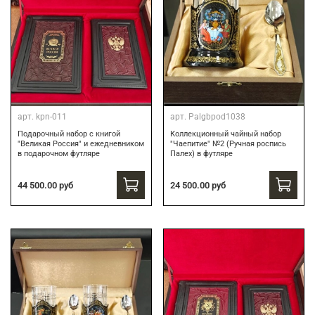
арт.
kpn-011
арт.
Palgbpod1038
Подарочный набор с книгой
Коллекционный чайный набор
"Великая Россия" и ежедневником
"Чаепитие" №2 (Ручная роспись
в подарочном футляре
Палех) в футляре
44 500.00 руб
24 500.00 руб