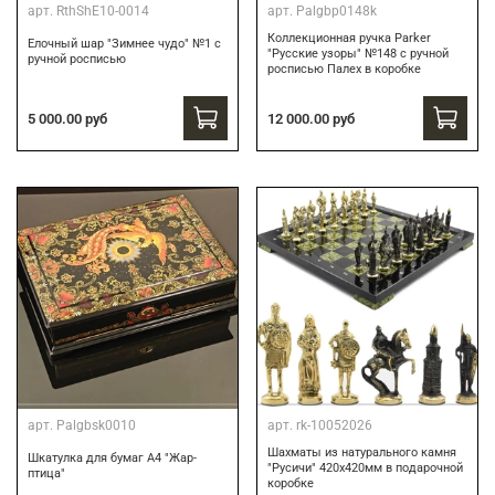
арт.
RthShE10-0014
арт.
Palgbp0148k
Коллекционная ручка Parker
Елочный шар "Зимнее чудо" №1 с
"Русские узоры" №148 с ручной
ручной росписью
росписью Палех в коробке
12 000.00 руб
5 000.00 руб
арт.
Palgbsk0010
арт.
rk-10052026
Шахматы из натурального камня
Шкатулка для бумаг А4 "Жар-
"Русичи" 420х420мм в подарочной
птица"
коробке