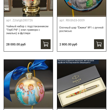
арт.
Zzlatgb280726
арт.
RthShE8-0009
Чайный набор с подстаканником
Елочный шар "Ёжики" №1 с ручной
"Герб РФ" ( злат.гравюра с
росписью
эмалью) в футляре
28 000.00 руб
2 800.00 руб
Рисунок изделия защищен авторским
правом! Копирование запрещено!