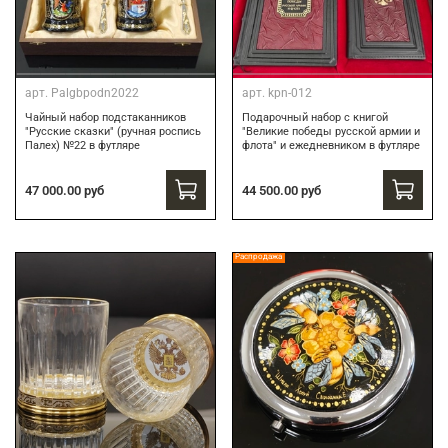
арт.
Palgbpodn2022
арт.
kpn-012
Чайный набор подстаканников
Подарочный набор c книгой
"Русские сказки" (ручная роспись
"Великие победы русской армии и
Палех) №22 в футляре
флота" и ежедневником в футляре
47 000.00 руб
44 500.00 руб
Распродажа