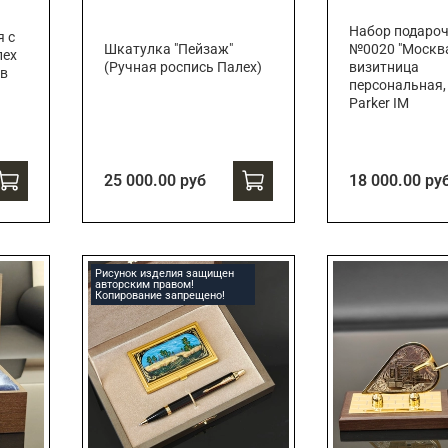
Набор подаро
я с
Шкатулка "Пейзаж"
№0020 "Москв
лех
(Ручная роспись Палех)
визитница
 в
персональная,
Parker IM
25 000.00 руб
18 000.00 ру
Рисунок изделия защищен
авторским правом!
Копирование запрещено!