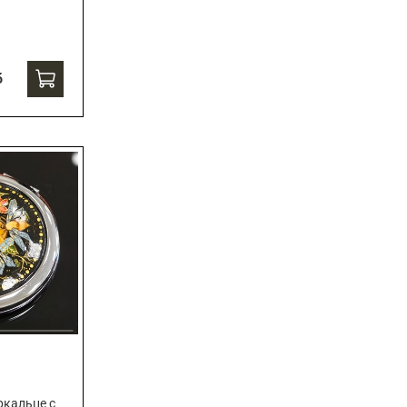
б
ркальце с