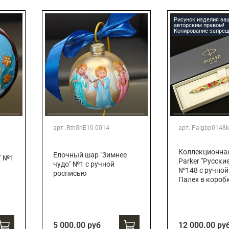
Подарки страховщику
Подарки строителю
Рисунок изделия з
авторским правом!
Подарки учителю
Копирование запрещ
арт.
RthShE10-0014
арт.
Palgbp0148k
Коллекционна
Елочный шар "Зимнее
" №1
Parker "Русски
чудо" №1 с ручной
№148 с ручной
росписью
Палех в короб
5 000.00 руб
12 000.00 ру