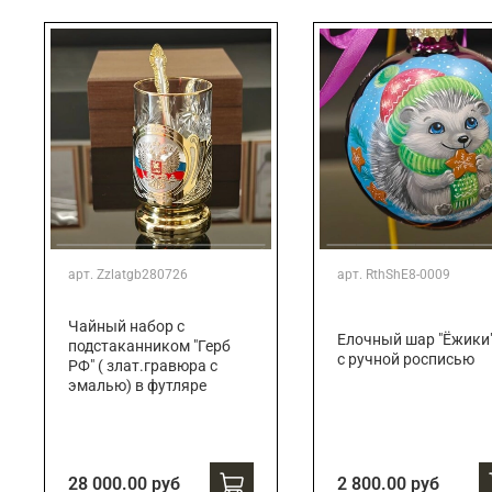
Подарки банковскому работнику
Подарки брокеру
Подарки директору/руководителю
арт.
Zzlatgb280726
арт.
RthShE8-0009
Чайный набор с
Елочный шар "Ёжики
подстаканником "Герб
с ручной росписью
РФ" ( злат.гравюра с
эмалью) в футляре
28 000.00 руб
2 800.00 руб