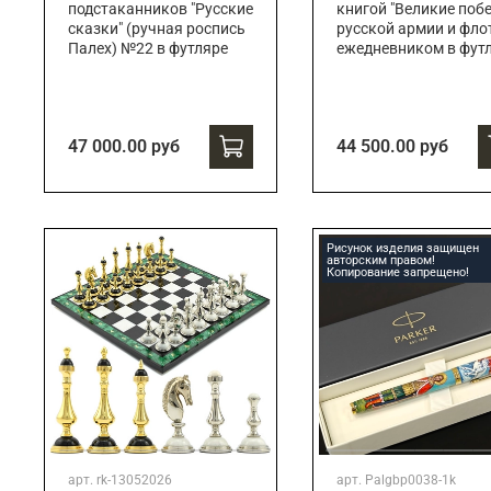
подстаканников "Русские
книгой "Великие поб
сказки" (ручная роспись
русской армии и флот
Палех) №22 в футляре
ежедневником в фут
47 000.00 руб
44 500.00 руб
Рисунок изделия защищен
авторским правом!
Копирование запрещено!
арт.
rk-13052026
арт.
Palgbp0038-1k