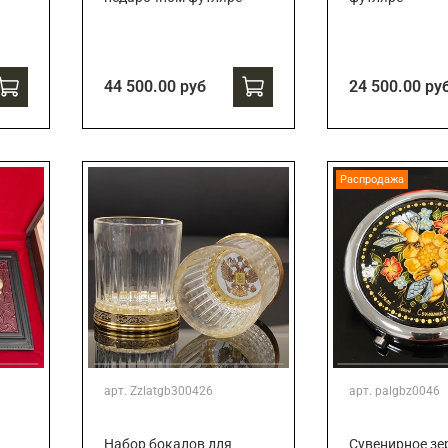
44 500.00 руб
24 500.00 ру
Распродажа
арт.
Zzlatgb300426
арт.
palgbz0046
Набор бокалов для
Сувенирное зе