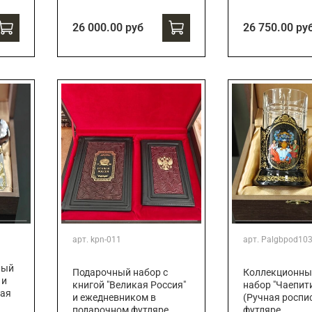
26 000.00 руб
26 750.00 ру
арт.
kpn-011
арт.
Palgbpod10
ный
Подарочный набор с
Коллекционны
 и
книгой "Великая Россия"
набор "Чаепит
ная
и ежедневником в
(Ручная роспис
подарочном футляре
футляре