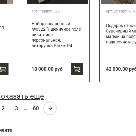
арт.
Palgbn0322
арт.
Zzlatgb0204
Набор подарочный
Подарок строи
ля
№0322 "Пшеничное поле"
Сувенирный ма
визитница
малый на подс
персональная,
подарочном ф
авторучка Parker IM
18 000.00 руб
42 000.00 ру
оказать еще
2
3
60
…
менте