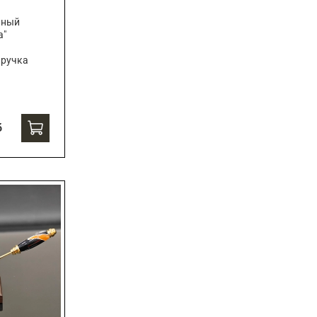
чный
а"
 ручка
б