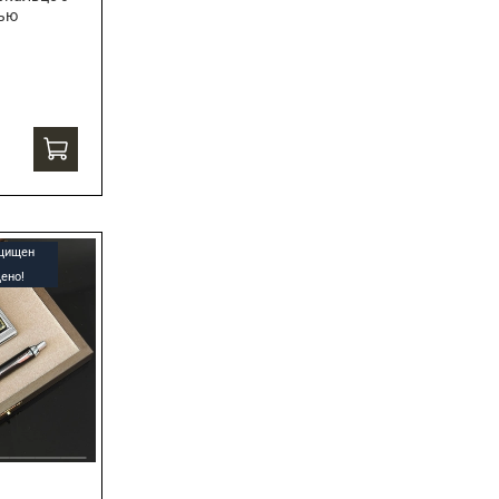
сью
ащищен
ено!