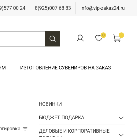
9)577 00 24
8(925)007 68 83
info@vip-zakaz24.ru
0
ЯМ
ИЗГОТОВЛЕНИЕ СУВЕНИРОВ НА ЗАКАЗ
Подарки на свадьбу
Подарки финансисту
Подарки к 9 мая
Подарки охотнику
НОВИНКИ
Подарки на юбилей
Подарки химику
Подарки к Пасхе
Подарки рыбаку
Подарки чиновнику/госслужащему
БЮДЖЕТ ПОДАРКА
Подарки шахтеру
ортировка
Подарки электрику
ДЕЛОВЫЕ И КОРПОРАТИВНЫЕ