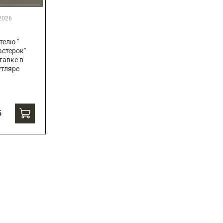
2026
телю "
стерок"
тавке в
утляре
б