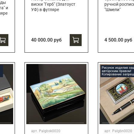
еды
виски "Герб" (Златоуст
ручной роспи
а" и
УФ) в футляре
"Шмели"
ляре
40 000.00 руб
4 500.00 руб
Рисунок изделия з
авторским правом!
Копирование запрещ
арт.
Palgbsk0020
арт.
Palgbn0020