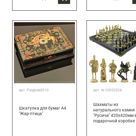
арт.
Palgbsk0010
арт.
rk-10052026
Шахматы из
Шкатулка для бумаг А4
натурального камня
"Жар-птица"
"Русичи" 420х420мм 
подарочной коробке