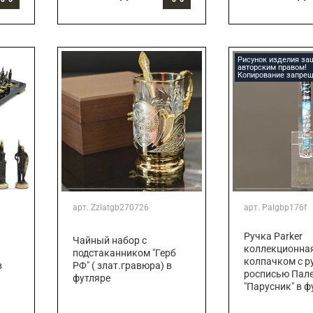
Рисунок изделия з
авторским правом!
Копирование запрещ
арт.
Zzlatgb270726
арт.
Palgbp176f
Ручка Parker
Чайный набор с
коллекционная
подстаканником "Герб
колпачком с р
в
РФ" ( злат.гравюра) в
росписью Пал
футляре
"Парусник" в ф