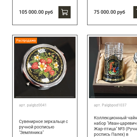
105 000.00 руб
75 000.00 руб
Распродажа
арт.
palgbz0041
арт.
Palgbpod1037
Коллекционный чай
Сувенирное зеркальце с
набор "Иван-царевич
ручной росписью
Жар-птица" №3 (Руч
"Земляника"
роспись Палех) в