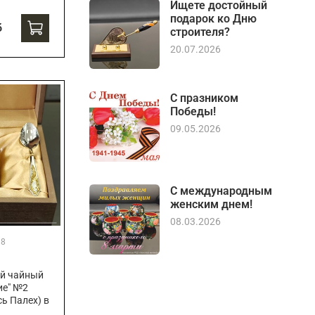
Ищете достойный
подарок ко Дню
б
строителя?
20.07.2026
С празником
Победы!
09.05.2026
С международным
женским днем!
08.03.2026
38
й чайный
ие" №2
ь Палех) в