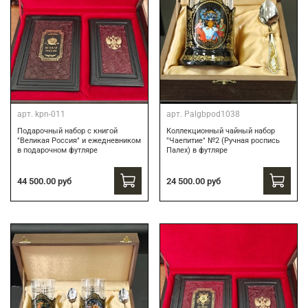
арт.
kpn-011
арт.
Palgbpod1038
Подарочный набор с книгой
Коллекционный чайный набор
"Великая Россия" и ежедневником
"Чаепитие" №2 (Ручная роспись
в подарочном футляре
Палех) в футляре
44 500.00 руб
24 500.00 руб