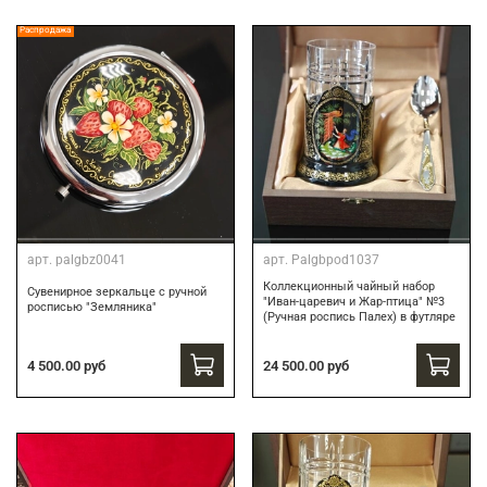
Распродажа
арт.
palgbz0041
арт.
Palgbpod1037
Коллекционный чайный набор
Сувенирное зеркальце с ручной
"Иван-царевич и Жар-птица" №3
росписью "Земляника"
(Ручная роспись Палех) в футляре
24 500.00 руб
4 500.00 руб