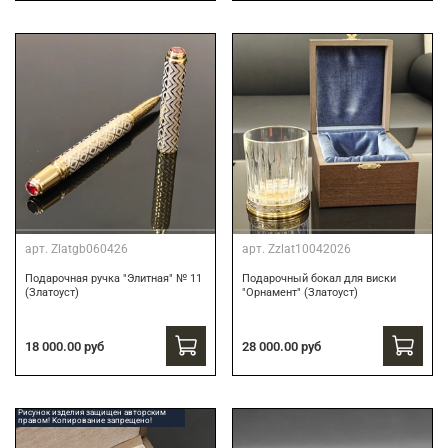
арт.
Zlatgb060426
арт.
Zzlat10042026
Подарочная ручка "Элитная" № 11
Подарочный бокал для виски
(Златоуст)
"Орнамент" (Златоуст)
18 000.00 руб
28 000.00 руб
Рисунок изделия защищен авторским
правом! Копирование запрещено!