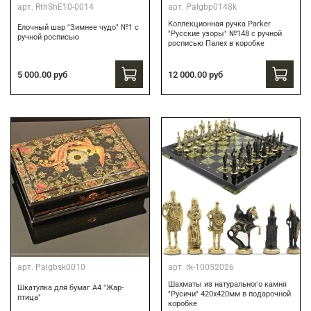
арт.
RthShE10-0014
арт.
Palgbp0148k
Коллекционная ручка Parker
Елочный шар "Зимнее чудо" №1 с
"Русские узоры" №148 с ручной
ручной росписью
росписью Палех в коробке
12 000.00 руб
5 000.00 руб
арт.
Palgbsk0010
арт.
rk-10052026
Шахматы из натурального камня
Шкатулка для бумаг А4 "Жар-
"Русичи" 420х420мм в подарочной
птица"
коробке