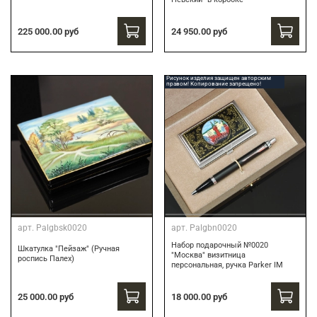
24 950.00 руб
225 000.00 руб
Рисунок изделия защищен авторским
правом! Копирование запрещено!
арт.
Palgbsk0020
арт.
Palgbn0020
Набор подарочный №0020
Шкатулка "Пейзаж" (Ручная
"Москва" визитница
роспись Палех)
персональная, ручка Parker IM
18 000.00 руб
25 000.00 руб