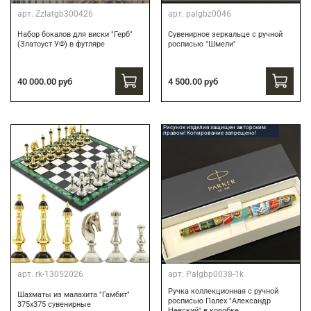
арт.
Zzlatgb300426
арт.
palgbz0046
Набор бокалов для виски "Герб"
Сувенирное зеркальце с ручной
(Златоуст УФ) в футляре
росписью "Шмели"
40 000.00 руб
4 500.00 руб
Рисунок изделия защищен авторским
правом! Копирование запрещено!
арт.
rk-13052026
арт.
Palgbp0038-1k
Ручка коллекционная с ручной
Шахматы из малахита "Гамбит"
росписью Палех "Александр
375х375 сувенирные
Невский" в коробке