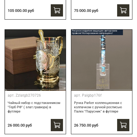
75 000.00 руб
105 000.00 руб
Рисунок изделия защищен авторским
правом! Копирование запрещено!
арт.
Zzlatgb270726
арт.
Palgbp176f
Чайный набор с подстаканником
Ручка Parker коллекционная с
"Герб РФ" ( злат.гравюра) в
колпачком с ручной росписью
футляре
Палех "Парусник" в футляре
26 000.00 руб
26 750.00 руб