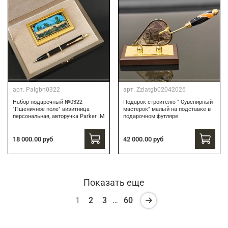
арт.
Palgbn0322
арт.
Zzlatgb02042026
Набор подарочный №0322
Подарок строителю " Сувенирный
"Пшеничное поле" визитница
мастерок" малый на подставке в
персональная, авторучка Parker IM
подарочном футляре
18 000.00 руб
42 000.00 руб
Показать еще
1
2
3
…
60