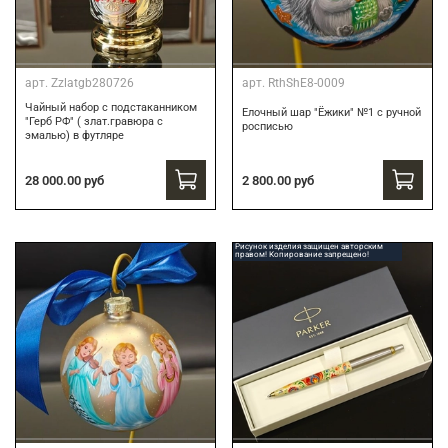
арт.
Zzlatgb280726
арт.
RthShE8-0009
Чайный набор с подстаканником
Елочный шар "Ёжики" №1 с ручной
"Герб РФ" ( злат.гравюра с
росписью
эмалью) в футляре
28 000.00 руб
2 800.00 руб
Рисунок изделия защищен авторским
правом! Копирование запрещено!