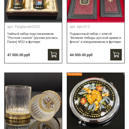
арт.
Palgbpodn2022
арт.
kpn-012
Чайный набор подстаканников
Подарочный набор c книгой
"Русские сказки" (ручная роспись
"Великие победы русской армии и
Палех) №22 в футляре
флота" и ежедневником в футляре
47 000.00 руб
44 500.00 руб
Распродажа