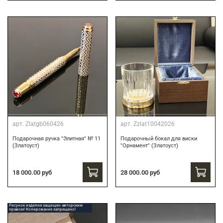
арт.
Zlatgb060426
арт.
Zzlat10042026
Подарочная ручка "Элитная" № 11
Подарочный бокал для виски
(Златоуст)
"Орнамент" (Златоуст)
18 000.00 руб
28 000.00 руб
Рисунок изделия защищен авторским
правом! Копирование запрещено!