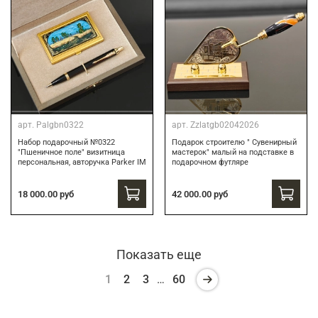
арт.
Palgbn0322
арт.
Zzlatgb02042026
Набор подарочный №0322
Подарок строителю " Сувенирный
"Пшеничное поле" визитница
мастерок" малый на подставке в
персональная, авторучка Parker IM
подарочном футляре
18 000.00 руб
42 000.00 руб
Показать еще
1
2
3
…
60