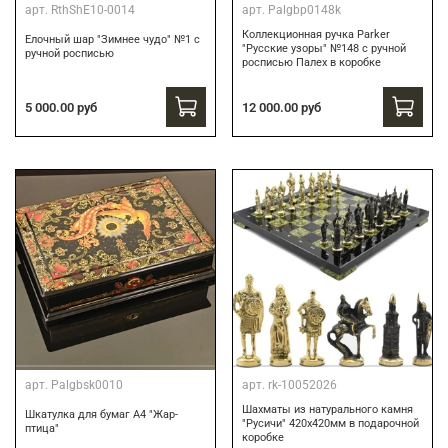
арт.
RthShE10-0014
арт.
Palgbp0148k
Коллекционная ручка Parker
Елочный шар "Зимнее чудо" №1 с
"Русские узоры" №148 с ручной
ручной росписью
росписью Палех в коробке
12 000.00 руб
5 000.00 руб
арт.
Palgbsk0010
арт.
rk-10052026
Шахматы из натурального камня
Шкатулка для бумаг А4 "Жар-
"Русичи" 420х420мм в подарочной
птица"
коробке