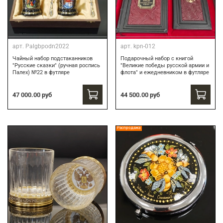
арт.
Palgbpodn2022
арт.
kpn-012
Чайный набор подстаканников
Подарочный набор c книгой
"Русские сказки" (ручная роспись
"Великие победы русской армии и
Палех) №22 в футляре
флота" и ежедневником в футляре
47 000.00 руб
44 500.00 руб
Распродажа