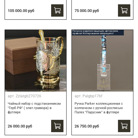
75 000.00 руб
105 000.00 руб
Рисунок изделия защищен авторским
правом! Копирование запрещено!
арт.
Zzlatgb270726
арт.
Palgbp176f
Чайный набор с подстаканником
Ручка Parker коллекционная с
"Герб РФ" ( злат.гравюра) в
колпачком с ручной росписью
футляре
Палех "Парусник" в футляре
26 000.00 руб
26 750.00 руб