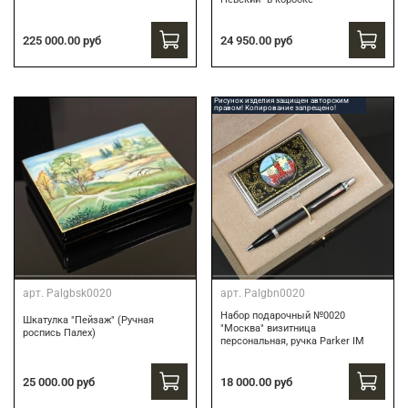
24 950.00 руб
225 000.00 руб
Рисунок изделия защищен авторским
правом! Копирование запрещено!
арт.
Palgbsk0020
арт.
Palgbn0020
Набор подарочный №0020
Шкатулка "Пейзаж" (Ручная
"Москва" визитница
роспись Палех)
персональная, ручка Parker IM
18 000.00 руб
25 000.00 руб