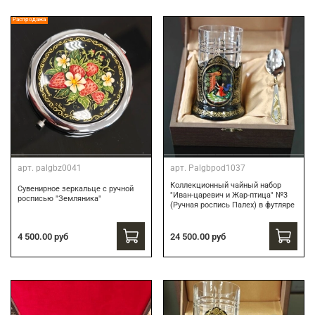
Распродажа
арт.
palgbz0041
арт.
Palgbpod1037
Коллекционный чайный набор
Сувенирное зеркальце с ручной
"Иван-царевич и Жар-птица" №3
росписью "Земляника"
(Ручная роспись Палех) в футляре
24 500.00 руб
4 500.00 руб