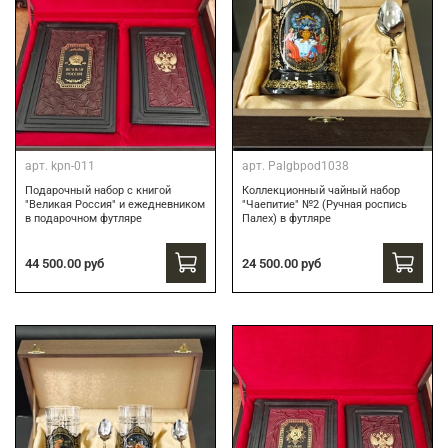
арт.
kpn-011
арт.
Palgbpod1038
Подарочный набор с книгой
Коллекционный чайный набор
"Великая Россия" и ежедневником
"Чаепитие" №2 (Ручная роспись
в подарочном футляре
Палех) в футляре
44 500.00 руб
24 500.00 руб