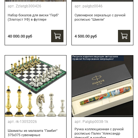
арт.
Zzlatgb300426
арт.
palgbz0046
Набор бокалов для виски "Герб"
Сувенирное зеркальце с ручной
(Златоуст УФ) в футляре
росписью "Шмели"
40 000.00 руб
4 500.00 руб
Рисунок изделия защищен авторским
правом! Копирование запрещено!
арт.
rk-13052026
арт.
Palgbp0038-1k
Ручка коллекционная с ручной
Шахматы из малахита "Гамбит"
росписью Палех "Александр
375х375 сувенирные
Невский" в коробке