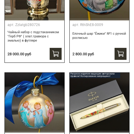
арт.
Zzlatgb280726
арт.
RthShE8-0009
Чайный набор с подстаканником
Елочный шар "Ёжики" №1 с ручной
"Герб РФ" ( злат.гравюра с
росписью
эмалью) в футляре
28 000.00 руб
2 800.00 руб
Рисунок изделия защищен авторским
правом! Копирование запрещено!