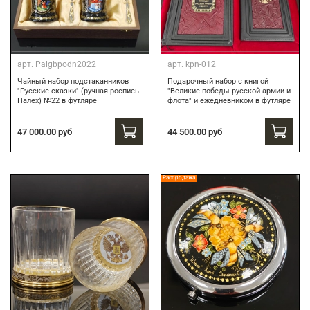
арт.
Palgbpodn2022
арт.
kpn-012
Чайный набор подстаканников
Подарочный набор c книгой
"Русские сказки" (ручная роспись
"Великие победы русской армии и
Палех) №22 в футляре
флота" и ежедневником в футляре
47 000.00 руб
44 500.00 руб
Распродажа