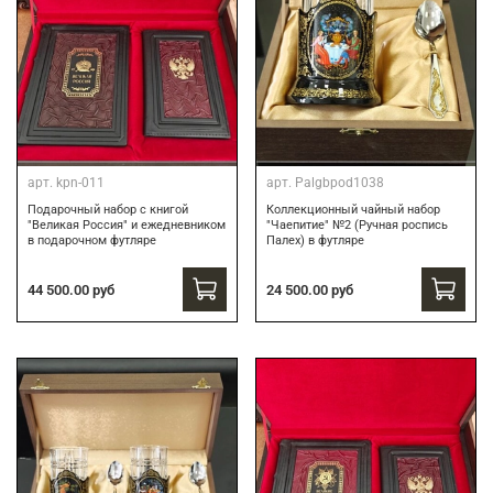
арт.
kpn-011
арт.
Palgbpod1038
Подарочный набор с книгой
Коллекционный чайный набор
"Великая Россия" и ежедневником
"Чаепитие" №2 (Ручная роспись
в подарочном футляре
Палех) в футляре
44 500.00 руб
24 500.00 руб