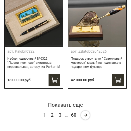
арт.
Palgbn0322
арт.
Zzlatgb02042026
Набор подарочный №0322
Подарок строителю " Сувенирный
"Пшеничное поле" визитница
мастерок" малый на подставке в
персональная, авторучка Parker IM
подарочном футляре
18 000.00 руб
42 000.00 руб
Показать еще
1
2
3
…
60