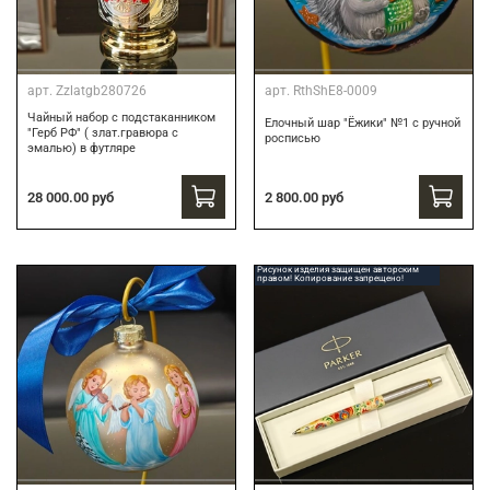
арт.
Zzlatgb280726
арт.
RthShE8-0009
Чайный набор с подстаканником
Елочный шар "Ёжики" №1 с ручной
"Герб РФ" ( злат.гравюра с
росписью
эмалью) в футляре
28 000.00 руб
2 800.00 руб
Рисунок изделия защищен авторским
правом! Копирование запрещено!