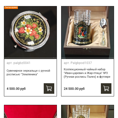
Распродажа
арт.
palgbz0041
арт.
Palgbpod1037
Коллекционный чайный набор
Сувенирное зеркальце с ручной
"Иван-царевич и Жар-птица" №3
росписью "Земляника"
(Ручная роспись Палех) в футляре
24 500.00 руб
4 500.00 руб