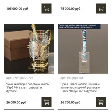
75 000.00 руб
105 000.00 руб
Рисунок изделия защищен авторским
правом! Копирование запрещено!
арт.
Zzlatgb270726
арт.
Palgbp176f
Чайный набор с подстаканником
Ручка Parker коллекционная с
"Герб РФ" ( злат.гравюра) в
колпачком с ручной росписью
футляре
Палех "Парусник" в футляре
26 000.00 руб
26 750.00 руб