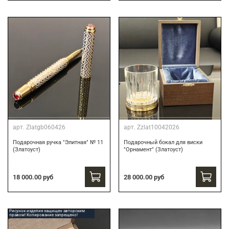
арт.
Zlatgb060426
арт.
Zzlat10042026
Подарочная ручка "Элитная" № 11
Подарочный бокал для виски
(Златоуст)
"Орнамент" (Златоуст)
18 000.00 руб
28 000.00 руб
Рисунок изделия защищен авторским
правом! Копирование запрещено!