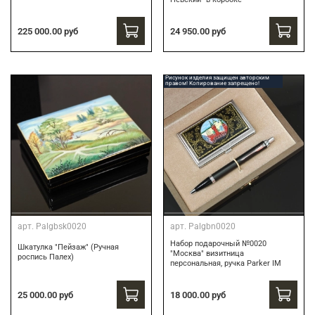
24 950.00 руб
225 000.00 руб
Рисунок изделия защищен авторским
правом! Копирование запрещено!
арт.
Palgbsk0020
арт.
Palgbn0020
Набор подарочный №0020
Шкатулка "Пейзаж" (Ручная
"Москва" визитница
роспись Палех)
персональная, ручка Parker IM
18 000.00 руб
25 000.00 руб