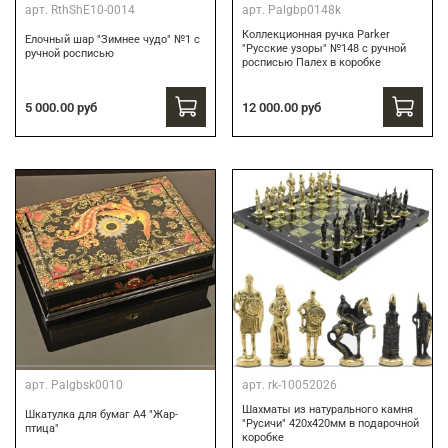
арт.
RthShE10-0014
арт.
Palgbp0148k
Коллекционная ручка Parker
Елочный шар "Зимнее чудо" №1 с
"Русские узоры" №148 с ручной
ручной росписью
росписью Палех в коробке
12 000.00 руб
5 000.00 руб
арт.
Palgbsk0010
арт.
rk-10052026
Шахматы из натурального камня
Шкатулка для бумаг А4 "Жар-
"Русичи" 420х420мм в подарочной
птица"
коробке