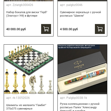
арт.
Zzlatgb300426
арт.
palgbz0046
Набор бокалов для виски "Герб"
Сувенирное зеркальце с ручной
(Златоуст УФ) в футляре
росписью "Шмели"
40 000.00 руб
4 500.00 руб
Рисунок изделия защищен авторским
правом! Копирование запрещено!
арт.
rk-13052026
арт.
Palgbp0038-1k
Ручка коллекционная с ручной
Шахматы из малахита "Гамбит"
росписью Палех "Александр
375х375 сувенирные
Невский" в коробке