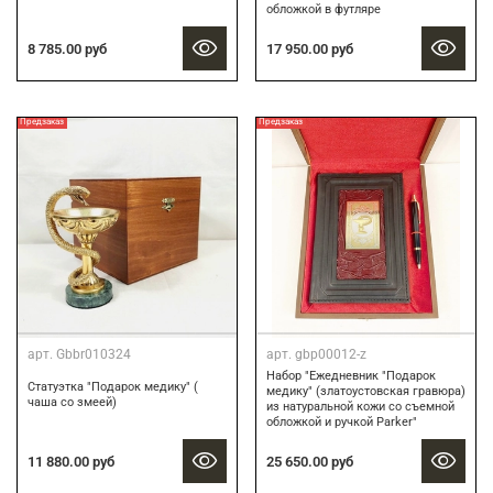
обложкой в футляре
8 785.00 руб
17 950.00 руб
Предзаказ
Предзаказ
арт.
Gbbr010324
арт.
gbp00012-z
Набор "Ежедневник "Подарок
Статуэтка "Подарок медику" (
медику" (златоустовская гравюра)
чаша со змеей)
из натуральной кожи со съемной
обложкой и ручкой Parker"
11 880.00 руб
25 650.00 руб