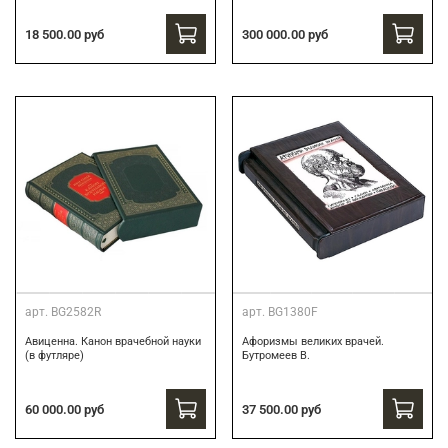
300 000.00 руб
18 500.00 руб
арт.
BG2582R
арт.
BG1380F
Авиценна. Канон врачебной науки
Афоризмы великих врачей.
(в футляре)
Бутромеев В.
60 000.00 руб
37 500.00 руб