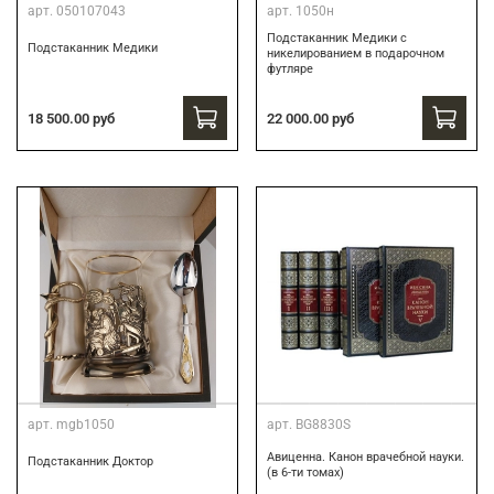
арт.
050107043
арт.
1050н
Подстаканник Медики с
Подстаканник Медики
никелированием в подарочном
футляре
22 000.00 руб
18 500.00 руб
арт.
mgb1050
арт.
BG8830S
Авиценна. Канон врачебной науки.
Подстаканник Доктор
(в 6-ти томах)