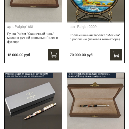
арт.
Palgbp168f
арт.
Palgbtr0009
Ручка Parker "Сказочный конь"
Коллекционная тарелка "Москва"
малая с ручной росписью Палех в
с росписью (лаковая миниатюра)
футляре
15 000.00 руб
70 000.00 руб
Рисунок изделия защищен авторским
Рисунок изделия защищен авторским
правом! Копирование запрещено!
правом! Копирование запрещено!