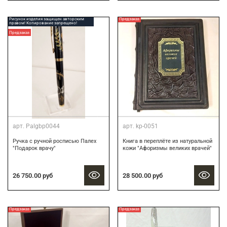
Рисунок изделия защищен авторским
Предзаказ
правом! Копирование запрещено!
Предзаказ
арт.
Palgbp0044
арт.
kp-0051
Ручка с ручной росписью Палех
Книга в переплёте из натуральной
"Подарок врачу"
кожи "Афоризмы великих врачей"
26 750.00 руб
28 500.00 руб
Предзаказ
Предзаказ