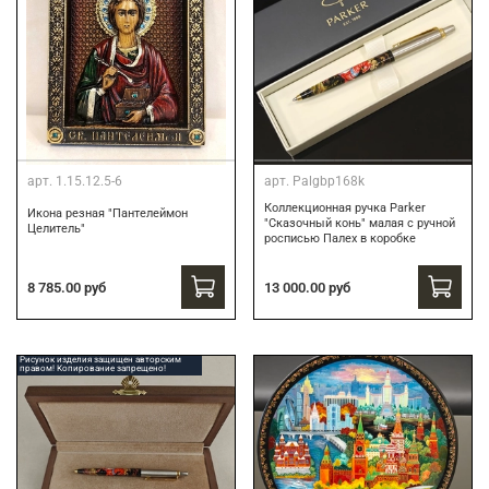
арт.
1.15.12.5-6
арт.
Palgbp168k
Коллекционная ручка Parker
Икона резная "Пантелеймон
"Сказочный конь" малая с ручной
Целитель"
росписью Палех в коробке
13 000.00 руб
8 785.00 руб
Рисунок изделия защищен авторским
правом! Копирование запрещено!