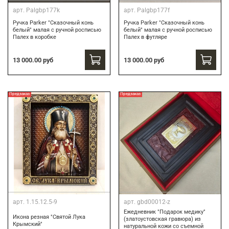
арт.
Palgbp177k
арт.
Palgbp177f
Ручка Parker "Сказочный конь
Ручка Parker "Сказочный конь
белый" малая с ручной росписью
белый" малая с ручной росписью
Палех в коробке
Палех в футляре
13 000.00 руб
13 000.00 руб
Предзаказ
Предзаказ
арт.
1.15.12.5-9
арт.
gbd00012-z
Ежедневник "Подарок медику"
Икона резная "Святой Лука
(златоустовская гравюра) из
Крымский"
натуральной кожи со съемной