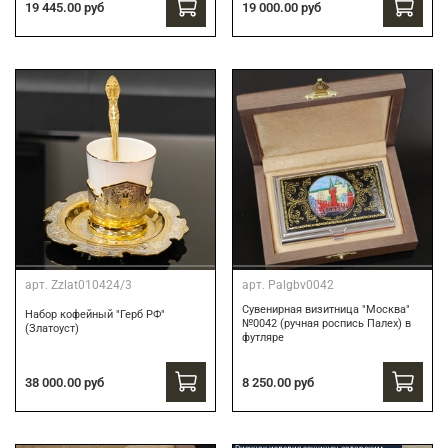
19 445.00 руб
19 000.00 руб
арт.
Zzlat010424/3
арт.
Palgbv0042
Сувенирная визитница "Москва"
Набор кофейный "Герб РФ"
№0042 (ручная роспись Палех) в
(Златоуст)
футляре
8 250.00 руб
38 000.00 руб