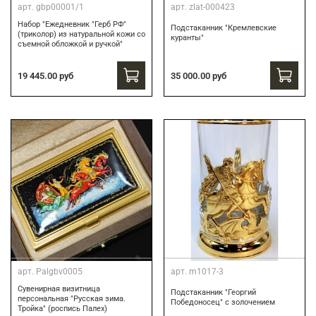
арт.
gbp00001/1
арт.
zlat-000423
Набор "Ежедневник "Герб РФ"
Подстаканник "Кремлевские
(триколор) из натуральной кожи со
куранты"
съемной обложкой и ручкой"
19 445.00 руб
35 000.00 руб
арт.
Palgbv0005
арт.
m1017-3
Сувенирная визитница
Подстаканник "Георгий
персональная "Русская зима.
Победоносец" с золочением
Тройка" (роспись Палех)