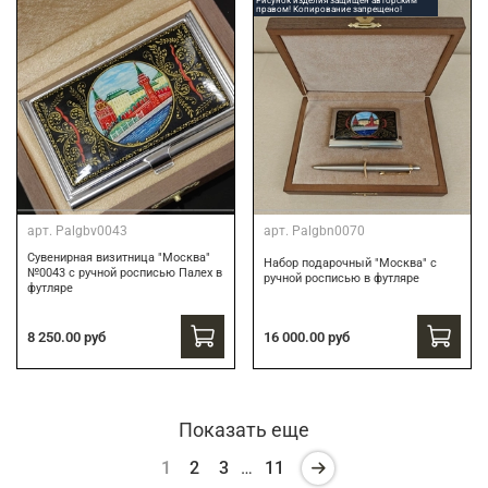
Рисунок изделия защищен авторским
правом! Копирование запрещено!
арт.
Palgbv0043
арт.
Palgbn0070
Сувенирная визитница "Москва"
Набор подарочный "Москва" с
№0043 с ручной росписью Палех в
ручной росписью в футляре
футляре
8 250.00 руб
16 000.00 руб
Показать еще
1
2
3
…
11