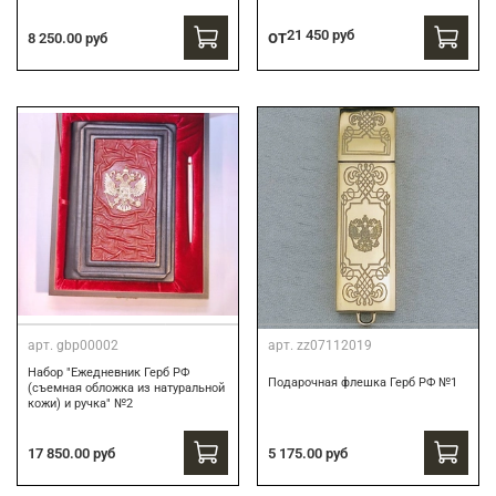
от
21 450 руб
8 250.00 руб
арт.
gbp00002
арт.
zz07112019
Набор "Ежедневник Герб РФ
Подарочная флешка Герб РФ №1
(съемная обложка из натуральной
кожи) и ручка" №2
17 850.00 руб
5 175.00 руб