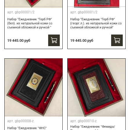
арт.
gbp00001/2
арт.
gbp00001/2
Набор "Ежедневник "Герб РФ"
Набор "Ежедневник "Герб РФ"
(бел). из натуральной кожи со
(георг.л.). из натуральной кожи со
съемной обложкой и ручкой "
съемной обложкой и ручкой"
19 445.00 руб
19 445.00 руб
арт.
gbp00008-z
арт.
gbp00010-z
Набор "Ежедневник "Фемида/
Набор "Ежедневник "ФНС"