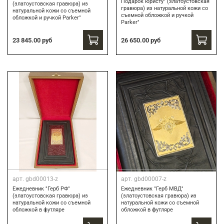
Подарок юристу" (златоустовская
(златоустовская гравюра) из
гравюра) из натуральной кожи со
натуральной кожи со съемной
съемной обложкой и ручкой
обложкой и ручкой Parker"
Parker"
23 845.00 руб
26 650.00 руб
арт.
gbd00013-z
арт.
gbd00007-z
Ежедневник "Герб РФ"
Ежедневник "Герб МВД"
(златоустовская гравюра) из
(златоустовская гравюра) из
натуральной кожи со съемной
натуральной кожи со съемной
обложкой в футляре
обложкой в футляре