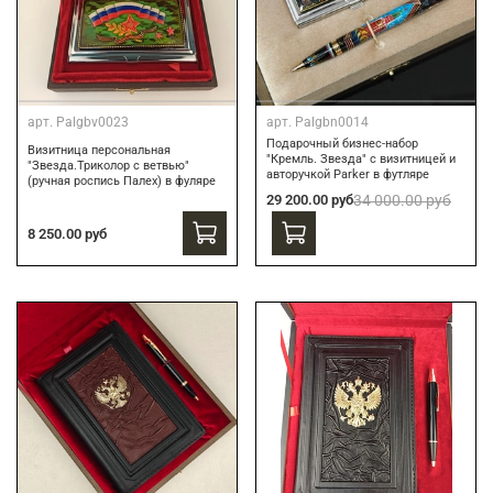
арт.
Palgbv0023
арт.
Palgbn0014
Подарочный бизнес-набор
Визитница персональная
"Кремль. Звезда" с визитницей и
"Звезда.Триколор с ветвью"
авторучкой Parker в футляре
(ручная роспись Палех) в фуляре
29 200.00 руб
34 000.00 руб
8 250.00 руб