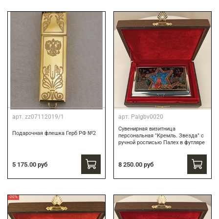
арт.
zz07112019/1
арт.
Palgbv0020
Сувенирная визитница
Подарочная флешка Герб РФ №2
персональная "Кремль. Звезда" с
ручной росписью Палех в футляре
8 250.00 руб
5 175.00 руб
-20%