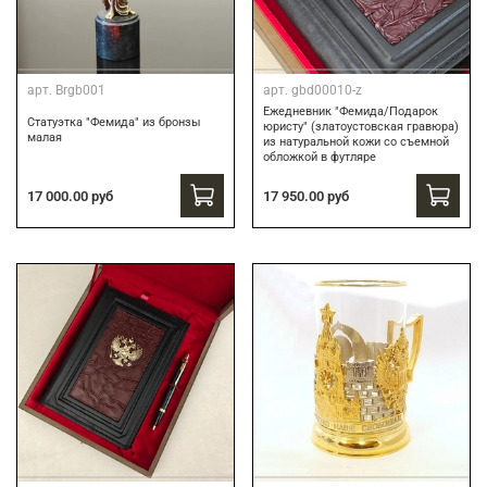
арт.
Brgb001
арт.
gbd00010-z
Ежедневник "Фемида/Подарок
Статуэтка "Фемида" из бронзы
юристу" (златоустовская гравюра)
малая
из натуральной кожи со съемной
обложкой в футляре
17 000.00 руб
17 950.00 руб