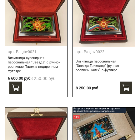
арт.
Palgbv0021
арт.
Palgbv0022
Визитница сувенирная
Визитница персональная
персональная "Звезда" с ручной
"Звезда.Триколор" (ручная
росписью Палех в подарочном
роспись Палех) в футляре
футляре
6 600.00 руб
8 250.00 руб
8 250.00 руб
Рисунок изделия защищен авторским
правом! Копирование запрещено!
-14%