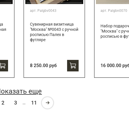
арт.
Palgbv0043
арт.
Palgbn0070
ца
Сувенирная визитница
Набор подаро
ная
"Москва" №0043 с ручной
"Москва" с руч
росписью Палех в
росписью в фу
футляре
8 250.00 руб
16 000.00 ру
оказать еще
2
3
11
…