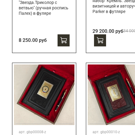
набор "Кремль. Звезд
"Звезда.Триколор с
визитницей и автору
ветвью" (ручная роспись
Parker в футляре
Палех) в фуляре
29 200.00 руб
34 00
8 250.00 руб
арт.
gbp00008-z
арт.
gbp00010-z