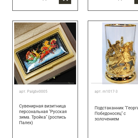
арт.
Palgbv0005
арт.
m1017-3
Сувенирная визитница
Подстаканник "Георг
персональная "Русская
Победоносец" с
зима. Тройка" (роспись
золочением
Палех)