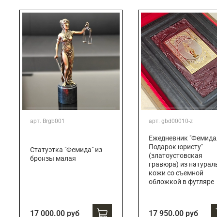
Подарки банковскому работнику
Подарки брокеру
Подарки директору/руководителю
арт.
Brgb001
арт.
gbd00010-z
Ежедневник "Фемида
Подарок юристу"
Статуэтка "Фемида" из
(златоустовская
бронзы малая
гравюра) из натурал
кожи со съемной
обложкой в футляре
17 000.00 руб
17 950.00 руб