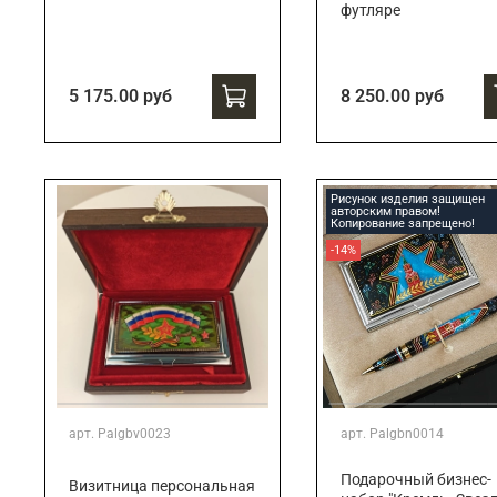
футляре
5 175.00 руб
8 250.00 руб
Рисунок изделия защищен
авторским правом!
Копирование запрещено!
-14%
арт.
Palgbv0023
арт.
Palgbn0014
Подарочный бизнес-
Визитница персональная