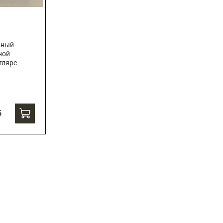
чный
ной
тляре
б