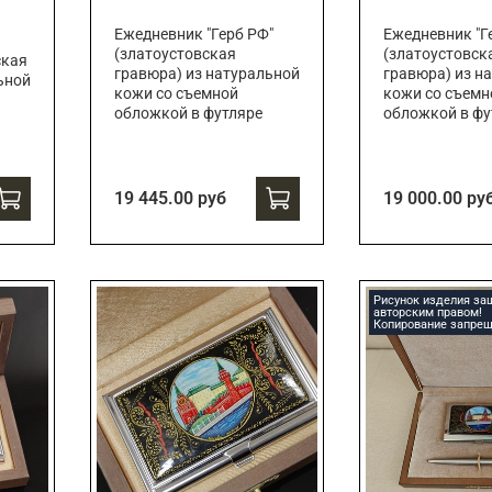
Ежедневник "Герб РФ"
Ежедневник "Г
(златоустовская
(златоустовск
ская
гравюра) из натуральной
гравюра) из н
ьной
кожи со съемной
кожи со съемн
обложкой в футляре
обложкой в фу
19 445.00 руб
19 000.00 ру
Рисунок изделия з
авторским правом!
Копирование запрещ