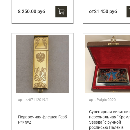
8 250.00 руб
от
21 450 руб
арт.
zz07112019/1
арт.
Palgbv0020
Сувенирная визитни
Подарочная флешка Герб
персональная "Кремл
РФ №2
Звезда" с ручной
росписью Палех в