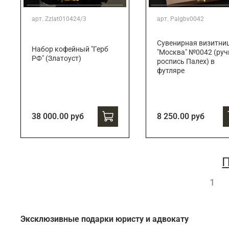
арт.
Zzlat010424/3
арт.
Palgbv0042
Сувенирная визитни
Набор кофейный "Герб
"Москва" №0042 (руч
РФ" (Златоуст)
роспись Палех) в
футляре
38 000.00 руб
8 250.00 руб
П
1
Эксклюзивные подарки юристу и адвокату