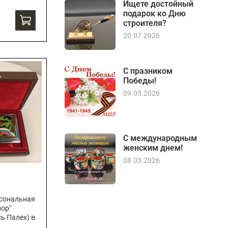
Ищете достойный
подарок ко Дню
строителя?
20.07.2026
С празником
Победы!
09.05.2026
С международным
женским днем!
08.03.2026
рсональная
лор"
ь Палех) в