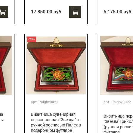
17 850.00 руб
5 175.00 руб
-20%
арт.
Palgbv0021
арт.
Palgbv0022
Визитница сувенирная
ца
Визитница пе
персональная "Звезда" с
ь.
"Звезда.Трико
ручной росписью Палех в
(ручная роспис
подарочном футляре
футляре