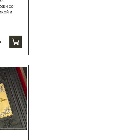
из
ожи со
жкой и
б