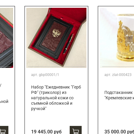
Подарки страховщику
Подарки строителю
Подарки учителю
арт.
gbp00001/1
арт.
zlat-000423
/
Набор "Ежедневник "Герб
РФ" (триколор) из
Подстаканник
натуральной кожи со
"Кремлевские 
ьной
съемной обложкой и
ручкой"
19 445.00 руб
35 000.00 ру