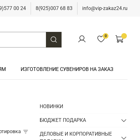
9)577 00 24
8(925)007 68 83
info@vip-zakaz24.ru
0
ЯМ
ИЗГОТОВЛЕНИЕ СУВЕНИРОВ НА ЗАКАЗ
Подарки на свадьбу
Подарки финансисту
Подарки к 9 мая
Подарки охотнику
НОВИНКИ
Подарки на юбилей
Подарки химику
Подарки к Пасхе
Подарки рыбаку
Подарки чиновнику/госслужащему
БЮДЖЕТ ПОДАРКА
Подарки шахтеру
ортировка
Подарки электрику
ДЕЛОВЫЕ И КОРПОРАТИВНЫЕ