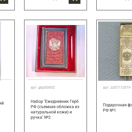
арт.
gbp00002
арт.
zz07112019
Набор "Ежедневник Герб
ий
Подарочная ф
РФ (съемная обложка из
РФ №1
натуральной кожи) и
ручка" №2