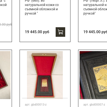
а" с
РФ" (бел). из
РФ" (георг.л.). 
чкой
натуральной кожи со
натуральной к
съемной обложкой и
съемной обло
ручкой "
ручкой"
0.00 руб
19 445.00 руб
19 445.00 ру
арт.
gbd00013-z
арт.
gbd00007-z