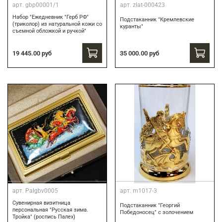
арт.
gbp00001/1
арт.
zlat-000423
Набор "Ежедневник "Герб РФ"
Подстаканник "Кремлевские
(триколор) из натуральной кожи со
куранты"
съемной обложкой и ручкой"
19 445.00 руб
35 000.00 руб
арт.
Palgbv0005
арт.
m1017-3
Сувенирная визитница
Подстаканник "Георгий
персональная "Русская зима.
Победоносец" с золочением
Тройка" (роспись Палех)