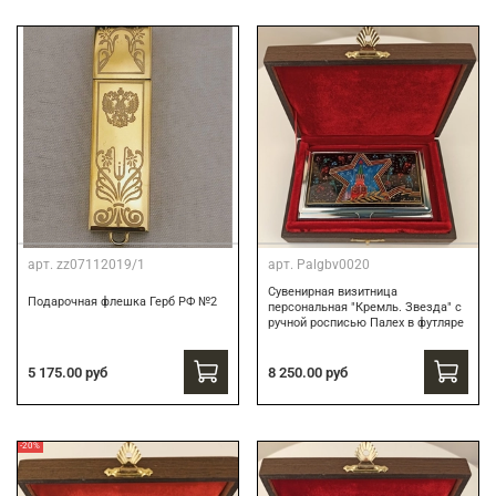
арт.
zz07112019/1
арт.
Palgbv0020
Сувенирная визитница
Подарочная флешка Герб РФ №2
персональная "Кремль. Звезда" с
ручной росписью Палех в футляре
8 250.00 руб
5 175.00 руб
-20%