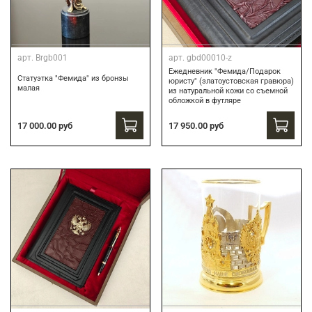
арт.
Brgb001
арт.
gbd00010-z
Ежедневник "Фемида/Подарок
Статуэтка "Фемида" из бронзы
юристу" (златоустовская гравюра)
малая
из натуральной кожи со съемной
обложкой в футляре
17 000.00 руб
17 950.00 руб