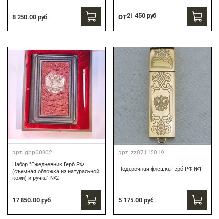
от
21 450 руб
8 250.00 руб
арт.
gbp00002
арт.
zz07112019
Набор "Ежедневник Герб РФ
Подарочная флешка Герб РФ №1
(съемная обложка из натуральной
кожи) и ручка" №2
17 850.00 руб
5 175.00 руб