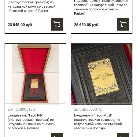
Подарок юристу" (златоустовская
(златоустовская гравюра) из
гравюра) из натуральной кожи со
натуральной кожи со съемной
съемной обложкой и ручкой
обложкой и ручкой Parker"
Parker"
23 845.00 руб
26 650.00 руб
арт.
gbd00013-z
арт.
gbd00007-z
Ежедневник "Герб РФ"
Ежедневник "Герб МВД"
(златоустовская гравюра) из
(златоустовская гравюра) из
натуральной кожи со съемной
натуральной кожи со съемной
обложкой в футляре
обложкой в футляре