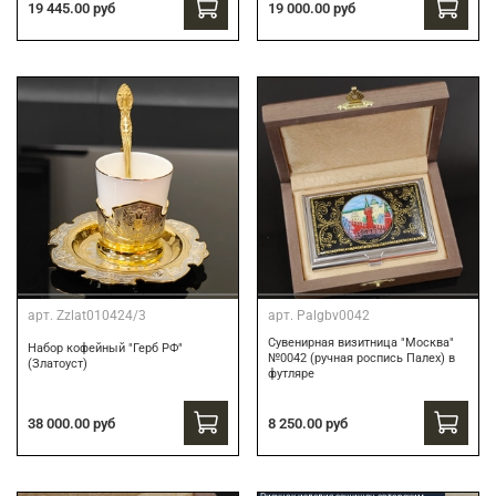
19 445.00 руб
19 000.00 руб
арт.
Zzlat010424/3
арт.
Palgbv0042
Сувенирная визитница "Москва"
Набор кофейный "Герб РФ"
№0042 (ручная роспись Палех) в
(Златоуст)
футляре
8 250.00 руб
38 000.00 руб