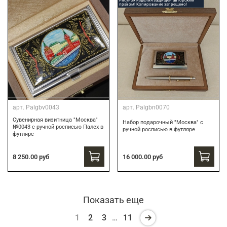
Рисунок изделия защищен авторским
правом! Копирование запрещено!
арт.
Palgbv0043
арт.
Palgbn0070
Сувенирная визитница "Москва"
Набор подарочный "Москва" с
№0043 с ручной росписью Палех в
ручной росписью в футляре
футляре
8 250.00 руб
16 000.00 руб
Показать еще
1
2
3
…
11