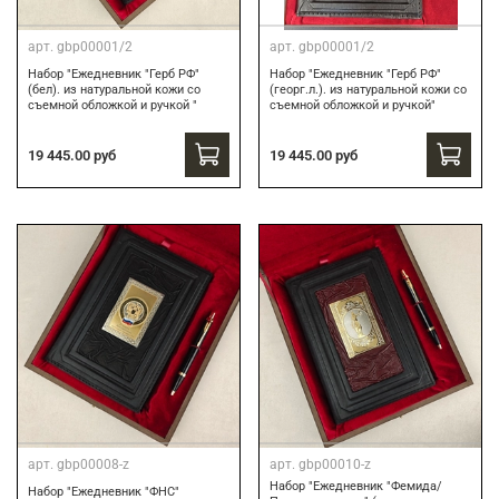
арт.
gbp00001/2
арт.
gbp00001/2
Набор "Ежедневник "Герб РФ"
Набор "Ежедневник "Герб РФ"
(бел). из натуральной кожи со
(георг.л.). из натуральной кожи со
съемной обложкой и ручкой "
съемной обложкой и ручкой"
19 445.00 руб
19 445.00 руб
арт.
gbp00008-z
арт.
gbp00010-z
Набор "Ежедневник "Фемида/
Набор "Ежедневник "ФНС"