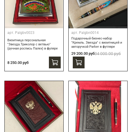
арт.
Palgbv0023
арт.
Palgbn0014
Подарочный бизнес-набор
Визитница персональная
"Кремль. Звезда" с визитницей и
"Звезда.Триколор с ветвью"
авторучкой Parker в футляре
(ручная роспись Палех) в фуляре
29 200.00 руб
34 000.00 руб
8 250.00 руб