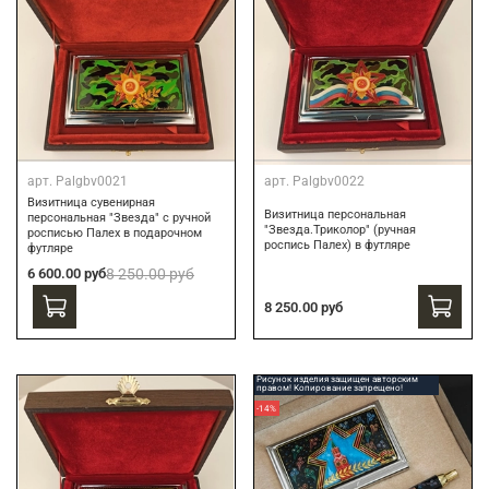
арт.
Palgbv0021
арт.
Palgbv0022
Визитница сувенирная
Визитница персональная
персональная "Звезда" с ручной
"Звезда.Триколор" (ручная
росписью Палех в подарочном
роспись Палех) в футляре
футляре
6 600.00 руб
8 250.00 руб
8 250.00 руб
Рисунок изделия защищен авторским
правом! Копирование запрещено!
-14%