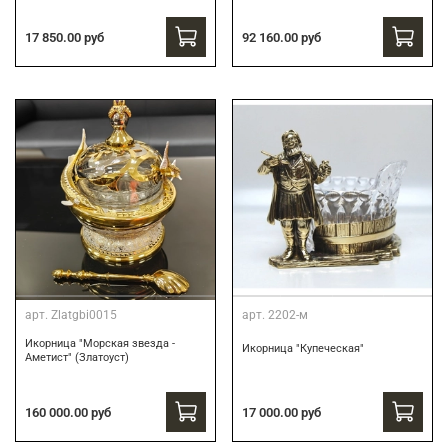
17 850.00 руб
92 160.00 руб
арт.
Zlatgbi0015
арт.
2202-м
Икорница "Морская звезда -
Икорница "Купеческая"
Аметист" (Златоуст)
160 000.00 руб
17 000.00 руб