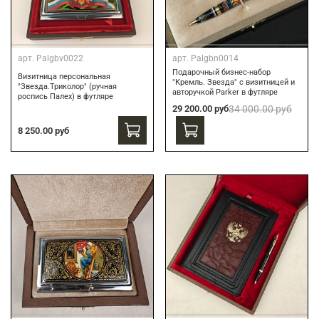
арт.
Palgbv0022
арт.
Palgbn0014
Подарочный бизнес-набор
Визитница персональная
"Кремль. Звезда" с визитницей и
"Звезда.Триколор" (ручная
авторучкой Parker в футляре
роспись Палех) в футляре
29 200.00 руб
34 000.00 руб
8 250.00 руб