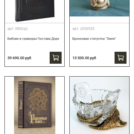
арт.
080(гр)
арт.
z050520
Библия в гравюрах Гюстава Доре
Бронзовая статуэтка "Змея"
39 690.00 руб
13 500.00 руб