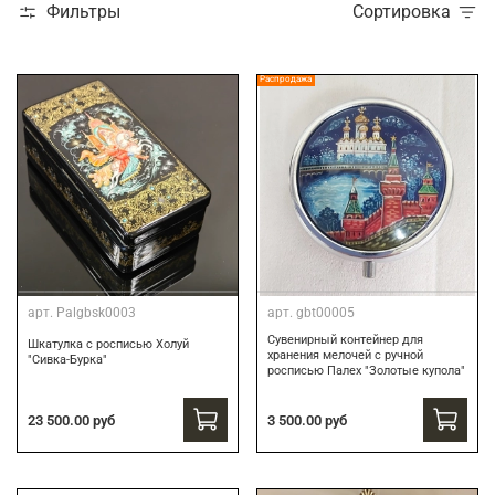
Фильтры
Сортировка
Распродажа
арт.
Palgbsk0003
арт.
gbt00005
Сувенирный контейнер для
Шкатулка с росписью Холуй
хранения мелочей с ручной
"Сивка-Бурка"
росписью Палех "Золотые купола"
3 500.00 руб
23 500.00 руб