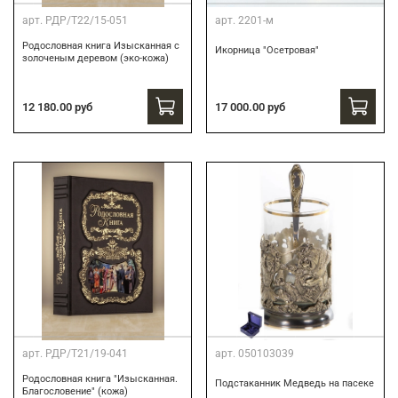
арт.
РДР/Т22/15-051
арт.
2201-м
Родословная книга Изысканная с
Икорница "Осетровая"
золоченым деревом (эко-кожа)
12 180.00 руб
17 000.00 руб
арт.
РДР/Т21/19-041
арт.
050103039
Родословная книга "Изысканная.
Подстаканник Медведь на пасеке
Благословение" (кожа)