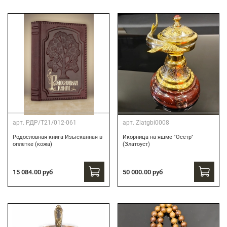
арт.
РДР/Т21/012-061
арт.
Zlatgbi0008
Родословная книга Изысканная в
Икорница на яшме "Осетр"
оплетке (кожа)
(Златоуст)
15 084.00 руб
50 000.00 руб