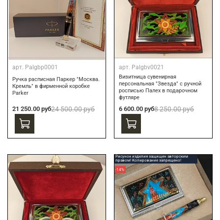
арт.
Palgbp0001
арт.
Palgbv0021
Визитница сувенирная
Ручка расписная Паркер "Москва.
персональная "Звезда" с ручной
Кремль" в фирменной коробке
росписью Палех в подарочном
Parker
футляре
21 250.00 руб
24 500.00 руб
6 600.00 руб
8 250.00 руб
Рисунок изделия защищен авторским
правом! Копирование запрещено!
-14%