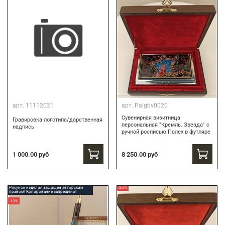
арт.
11112021
арт.
Palgbv0020
Сувенирная визитница
Гравировка логотипа/дарственная
персональная "Кремль. Звезда" с
надпись
ручной росписью Палех в футляре
8 250.00 руб
1 000.00 руб
Рисунок изделия защищен авторским
-20%
правом! Копирование запрещено!
-13%