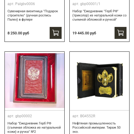
арт.
Palgbv0006
арт.
gbp00001/1
Сувенирная визитница "Подарок
Набор "Ежедневник "Герб РФ"
строителю" (ручная роспись
(триколор) из натуральной кожи со
Палех) в фуляре
съемной обложкой и ручкой"
8 250.00 руб
19 445.00 руб
арт.
gbp00002
арт.
BG4552R
Набор "Ежедневник Герб РФ
Нефтяная промышленность
(съемная обложка из натуральной
Российской империи. Тираж 50
кожи) и ручка" №2
экз.