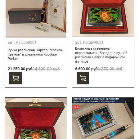
арт.
Palgbp0001
арт.
Palgbv0021
Визитница сувенирная
Ручка расписная Паркер "Москва.
персональная "Звезда" с ручной
Кремль" в фирменной коробке
росписью Палех в подарочном
Parker
футляре
21 250.00 руб
24 500.00 руб
6 600.00 руб
8 250.00 руб
Рисунок изделия защищен авторским
правом! Копирование запрещено!
-14%