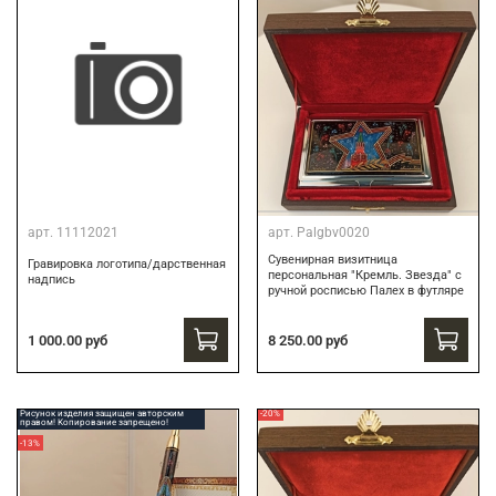
арт.
11112021
арт.
Palgbv0020
Сувенирная визитница
Гравировка логотипа/дарственная
персональная "Кремль. Звезда" с
надпись
ручной росписью Палех в футляре
8 250.00 руб
1 000.00 руб
Рисунок изделия защищен авторским
-20%
правом! Копирование запрещено!
-13%