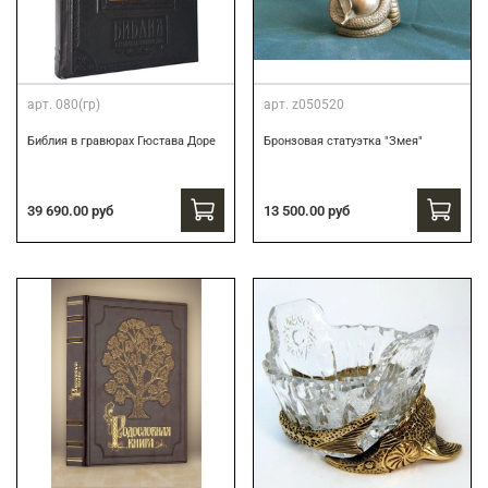
арт.
080(гр)
арт.
z050520
Библия в гравюрах Гюстава Доре
Бронзовая статуэтка "Змея"
39 690.00 руб
13 500.00 руб