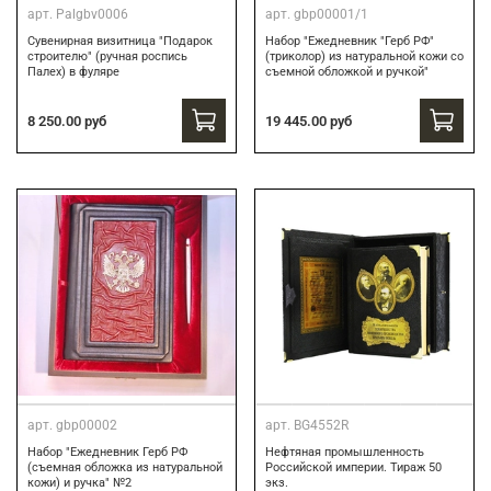
арт.
Palgbv0006
арт.
gbp00001/1
Сувенирная визитница "Подарок
Набор "Ежедневник "Герб РФ"
строителю" (ручная роспись
(триколор) из натуральной кожи со
Палех) в фуляре
съемной обложкой и ручкой"
8 250.00 руб
19 445.00 руб
арт.
gbp00002
арт.
BG4552R
Набор "Ежедневник Герб РФ
Нефтяная промышленность
(съемная обложка из натуральной
Российской империи. Тираж 50
кожи) и ручка" №2
экз.