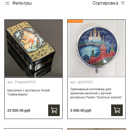
Фильтры
Сортировка
Распродажа
арт.
Palgbsk0003
арт.
gbt00005
Сувенирный контейнер для
Шкатулка с росписью Холуй
хранения мелочей с ручной
"Сивка-Бурка"
росписью Палех "Золотые купола"
3 500.00 руб
23 500.00 руб