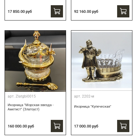
17 850.00 руб
92 160.00 руб
арт.
Zlatgbi0015
арт.
2202-м
Икорница "Морская звезда -
Икорница "Купеческая"
Аметист" (Златоуст)
160 000.00 руб
17 000.00 руб