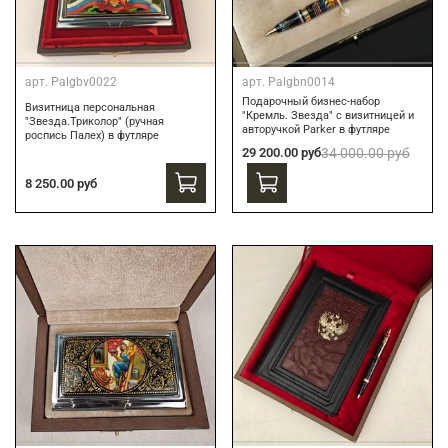
арт.
Palgbv0022
арт.
Palgbn0014
Подарочный бизнес-набор
Визитница персональная
"Кремль. Звезда" с визитницей и
"Звезда.Триколор" (ручная
авторучкой Parker в футляре
роспись Палех) в футляре
29 200.00 руб
34 000.00 руб
8 250.00 руб