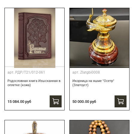
арт.
РДР/Т21/012-061
арт.
Zlatgbi0008
Родословная книга Изысканная в
Икорница на яшме "Осетр"
оплетке (кожа)
(Златоуст)
15 084.00 руб
50 000.00 руб