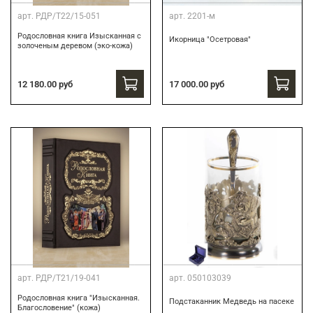
арт.
РДР/Т22/15-051
арт.
2201-м
Родословная книга Изысканная с
Икорница "Осетровая"
золоченым деревом (эко-кожа)
12 180.00 руб
17 000.00 руб
арт.
РДР/Т21/19-041
арт.
050103039
Родословная книга "Изысканная.
Подстаканник Медведь на пасеке
Благословение" (кожа)