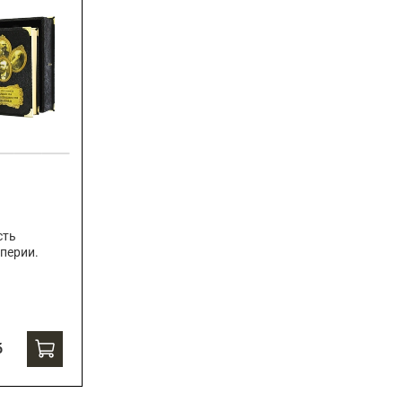
сть
перии.
б