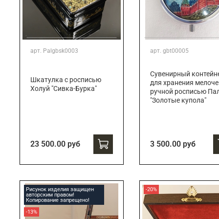
арт.
Palgbsk0003
арт.
gbt00005
Сувенирный контейн
Шкатулка с росписью
для хранения мелоче
Холуй "Сивка-Бурка"
ручной росписью Па
"Золотые купола"
23 500.00 руб
3 500.00 руб
Рисунок изделия защищен
-20%
авторским правом!
Копирование запрещено!
-13%