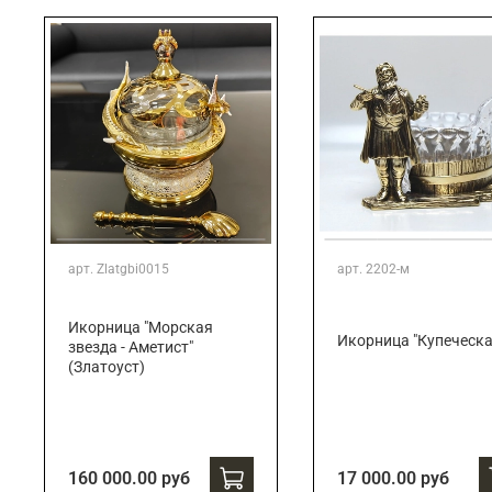
арт.
Zlatgbi0015
арт.
2202-м
Икорница "Морская
Икорница "Купеческа
звезда - Аметист"
(Златоуст)
160 000.00 руб
17 000.00 руб