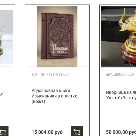
арт.
РДР/Т21/012-061
арт.
Zlatgbi0008
Родословная книга
Икорница на 
я"
Изысканная в оплетке
"Осетр" (Злато
(кожа)
15 084.00 руб
50 000.00 ру