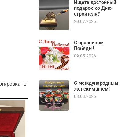
Ищете достойный
подарок ко Дню
строителя?
20.07.2026
С празником
Победы!
09.05.2026
С международным
ортировка
женским днем!
08.03.2026