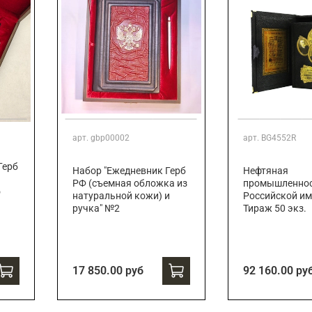
арт.
gbp00002
арт.
BG4552R
Герб
Набор "Ежедневник Герб
Нефтяная
РФ (съемная обложка из
промышленно
о
натуральной кожи) и
Российской им
ручка" №2
Тираж 50 экз.
17 850.00 руб
92 160.00 ру