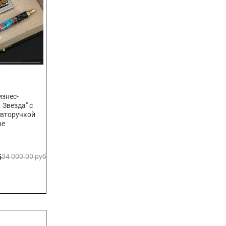
знес-
 Звезда" с
авторучкой
ре
б
34 000.00 руб