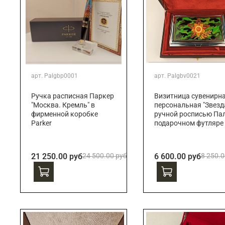
арт.
Palgbp0001
арт.
Palgbv0021
Ручка расписная Паркер
Визитница сувенирн
"Москва. Кремль" в
персональная "Звезда
фирменной коробке
ручной росписью Пал
Parker
подарочном футляре
21 250.00 руб
24 500.00 руб
6 600.00 руб
8 250.0