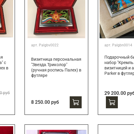
арт.
Palgbv0022
арт.
Palgbn0014
ая
Подарочный би
Визитница персональная
" с
набор "Кремль.
"Звезда.Триколор"
ех в
визитницей и 
(ручная роспись Палех) в
Parker в футля
футляре
0 руб
29 200.00 ру
8 250.00 руб