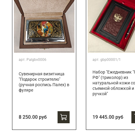
арт.
Palgbv0006
арт.
gbp00001/1
Набор "Ежедневник "
Сувенирная визитница
РФ" (триколор) из
"Подарок строителю"
натуральной кожи с
(ручная роспись Палех) в
съемной обложкой и
фуляре
ручкой"
8 250.00 руб
19 445.00 руб