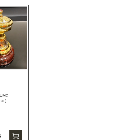
яшме
уст)
б