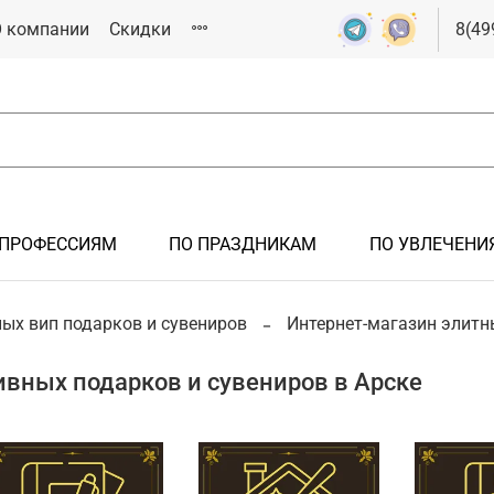
 компании
Скидки
8(49
 ПРОФЕССИЯМ
ПО ПРАЗДНИКАМ
ПО УВЛЕЧЕНИ
РОК
ЯМ
СИЯМ
ИКАМ
ИЯМ
ых вип подарков и сувениров
Интернет-магазин элитн
Подарки мужчине
Подарки на крестины
Подарки железнодорожнику
Подарки на 23 февраля
Подарки спортсмену
вных подарков и сувениров в Арске
Подарки иностранцам
Подарки на новоселье
Подарки летчику, авиация
Подарки на 8 марта
Подарки болельщику
Подарки на рождение ребенка
Подарки инженеру
Подарки металлургу
Подарки нефтянику/газовику