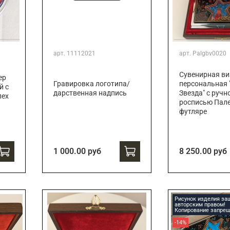
арт.
11112021
арт.
Palgbv0020
Сувенирная ви
ер
Гравировка логотипа/
персональная 
й с
дарственная надпись
Звезда" с ручн
лех
росписью Пале
футляре
1 000.00 руб
8 250.00 руб
Рисунок изделия з
авторским правом!
Копирование запрещ
-14%