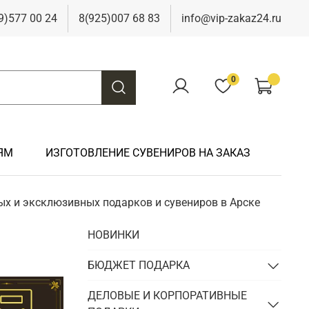
9)577 00 24
8(925)007 68 83
info@vip-zakaz24.ru
0
ЯМ
ИЗГОТОВЛЕНИЕ СУВЕНИРОВ НА ЗАКАЗ
ых и эксклюзивных подарков и сувениров в Арске
Подарки на свадьбу
Подарки финансисту
Подарки к 9 мая
Подарки охотнику
НОВИНКИ
Подарки на юбилей
Подарки химику
Подарки к Пасхе
Подарки рыбаку
Подарки чиновнику/госслужащему
БЮДЖЕТ ПОДАРКА
Подарки шахтеру
Подарки электрику
ДЕЛОВЫЕ И КОРПОРАТИВНЫЕ