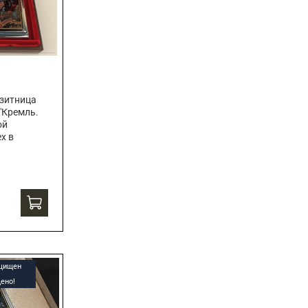
зитница
"Кремль.
ой
х в
ащищен
ено!