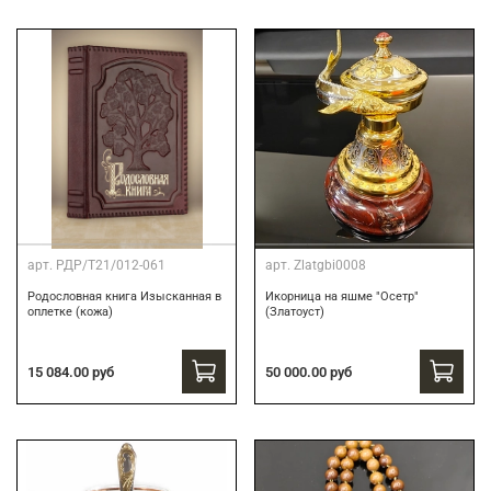
арт.
РДР/Т21/012-061
арт.
Zlatgbi0008
Родословная книга Изысканная в
Икорница на яшме "Осетр"
оплетке (кожа)
(Златоуст)
15 084.00 руб
50 000.00 руб