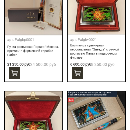
арт.
Palgbp0001
арт.
Palgbv0021
Визитница сувенирная
Ручка расписная Паркер "Москва.
персональная "Звезда" с ручной
Кремль" в фирменной коробке
росписью Палех в подарочном
Parker
футляре
21 250.00 руб
24 500.00 руб
6 600.00 руб
8 250.00 руб
Рисунок изделия защищен авторским
правом! Копирование запрещено!
-14%