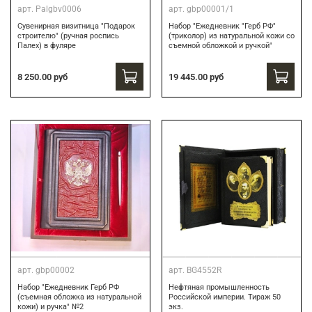
арт.
Palgbv0006
арт.
gbp00001/1
Сувенирная визитница "Подарок
Набор "Ежедневник "Герб РФ"
строителю" (ручная роспись
(триколор) из натуральной кожи со
Палех) в фуляре
съемной обложкой и ручкой"
8 250.00 руб
19 445.00 руб
арт.
gbp00002
арт.
BG4552R
Набор "Ежедневник Герб РФ
Нефтяная промышленность
(съемная обложка из натуральной
Российской империи. Тираж 50
кожи) и ручка" №2
экз.