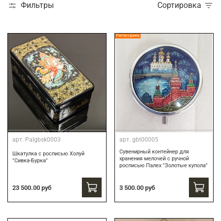
Фильтры
Сортировка
Распродажа
арт.
Palgbsk0003
арт.
gbt00005
Сувенирный контейнер для
Шкатулка с росписью Холуй
хранения мелочей с ручной
"Сивка-Бурка"
росписью Палех "Золотые купола"
3 500.00 руб
23 500.00 руб