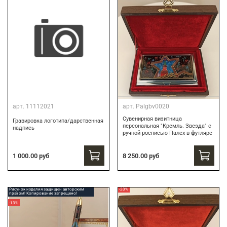
арт.
11112021
арт.
Palgbv0020
Сувенирная визитница
Гравировка логотипа/дарственная
персональная "Кремль. Звезда" с
надпись
ручной росписью Палех в футляре
8 250.00 руб
1 000.00 руб
Рисунок изделия защищен авторским
-20%
правом! Копирование запрещено!
-13%