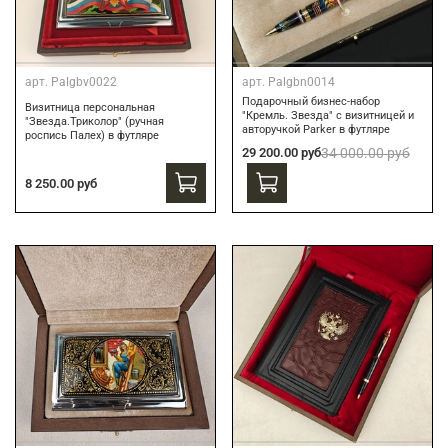
арт.
Palgbv0022
арт.
Palgbn0014
Подарочный бизнес-набор
Визитница персональная
"Кремль. Звезда" с визитницей и
"Звезда.Триколор" (ручная
авторучкой Parker в футляре
роспись Палех) в футляре
29 200.00 руб
34 000.00 руб
8 250.00 руб