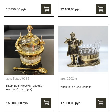
17 850.00 руб
92 160.00 руб
арт.
Zlatgbi0015
арт.
2202-м
Икорница "Морская звезда -
Икорница "Купеческая"
Аметист" (Златоуст)
160 000.00 руб
17 000.00 руб