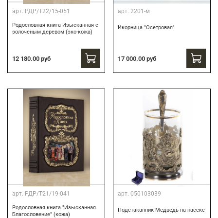
арт.
РДР/Т22/15-051
арт.
2201-м
Родословная книга Изысканная с
Икорница "Осетровая"
золоченым деревом (эко-кожа)
12 180.00 руб
17 000.00 руб
арт.
РДР/Т21/19-041
арт.
050103039
Родословная книга "Изысканная.
Подстаканник Медведь на пасеке
Благословение" (кожа)