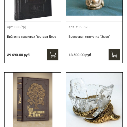
арт.
080(гр)
арт.
z050520
Библия в гравюрах Гюстава Доре
Бронзовая статуэтка "Змея"
39 690.00 руб
13 500.00 руб