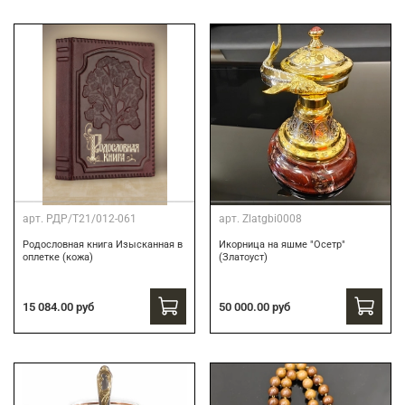
арт.
РДР/Т21/012-061
арт.
Zlatgbi0008
Родословная книга Изысканная в
Икорница на яшме "Осетр"
оплетке (кожа)
(Златоуст)
15 084.00 руб
50 000.00 руб