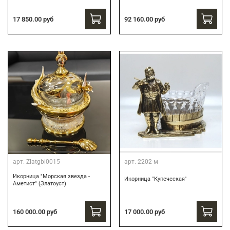
17 850.00 руб
92 160.00 руб
арт.
Zlatgbi0015
арт.
2202-м
Икорница "Морская звезда -
Икорница "Купеческая"
Аметист" (Златоуст)
160 000.00 руб
17 000.00 руб