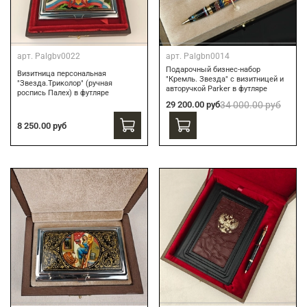
арт.
Palgbv0022
арт.
Palgbn0014
Подарочный бизнес-набор
Визитница персональная
"Кремль. Звезда" с визитницей и
"Звезда.Триколор" (ручная
авторучкой Parker в футляре
роспись Палех) в футляре
29 200.00 руб
34 000.00 руб
8 250.00 руб