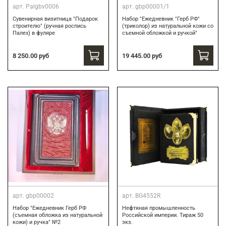
арт.
Palgbv0006
арт.
gbp00001/1
Сувенирная визитница "Подарок
Набор "Ежедневник "Герб РФ"
строителю" (ручная роспись
(триколор) из натуральной кожи со
Палех) в фуляре
съемной обложкой и ручкой"
8 250.00 руб
19 445.00 руб
арт.
gbp00002
арт.
BG4552R
Набор "Ежедневник Герб РФ
Нефтяная промышленность
(съемная обложка из натуральной
Российской империи. Тираж 50
кожи) и ручка" №2
экз.