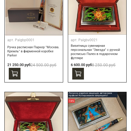
арт.
Palgbp0001
арт.
Palgbv0021
Визитница сувенирная
Ручка расписная Паркер "Москва.
персональная "Звезда" с ручной
Кремль" в фирменной коробке
росписью Палех в подарочном
Parker
футляре
21 250.00 руб
24 500.00 руб
6 600.00 руб
8 250.00 руб
Рисунок изделия защищен авторским
правом! Копирование запрещено!
-14%