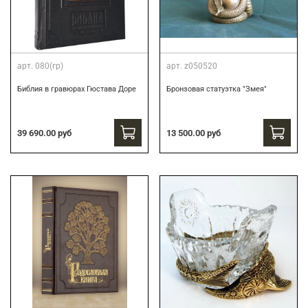
арт.
080(гр)
арт.
z050520
Библия в гравюрах Гюстава Доре
Бронзовая статуэтка "Змея"
39 690.00 руб
13 500.00 руб