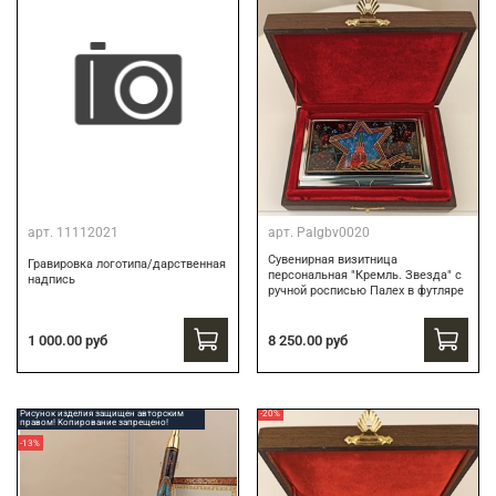
арт.
11112021
арт.
Palgbv0020
Сувенирная визитница
Гравировка логотипа/дарственная
персональная "Кремль. Звезда" с
надпись
ручной росписью Палех в футляре
8 250.00 руб
1 000.00 руб
Рисунок изделия защищен авторским
-20%
правом! Копирование запрещено!
-13%