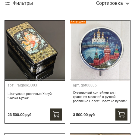
Фильтры
Сортировка
Распродажа
арт.
Palgbsk0003
арт.
gbt00005
Сувенирный контейнер для
Шкатулка с росписью Холуй
хранения мелочей с ручной
"Сивка-Бурка"
росписью Палех "Золотые купола"
3 500.00 руб
23 500.00 руб