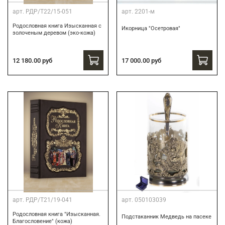
арт.
РДР/Т22/15-051
арт.
2201-м
Родословная книга Изысканная с
Икорница "Осетровая"
золоченым деревом (эко-кожа)
12 180.00 руб
17 000.00 руб
арт.
РДР/Т21/19-041
арт.
050103039
Родословная книга "Изысканная.
Подстаканник Медведь на пасеке
Благословение" (кожа)