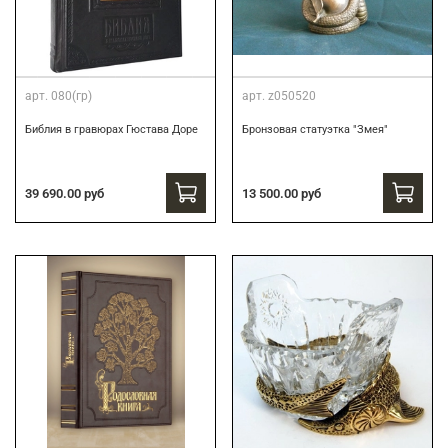
арт.
080(гр)
арт.
z050520
Библия в гравюрах Гюстава Доре
Бронзовая статуэтка "Змея"
39 690.00 руб
13 500.00 руб