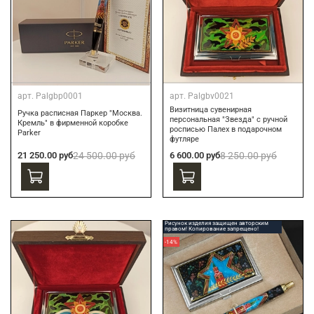
арт.
Palgbp0001
арт.
Palgbv0021
Визитница сувенирная
Ручка расписная Паркер "Москва.
персональная "Звезда" с ручной
Кремль" в фирменной коробке
росписью Палех в подарочном
Parker
футляре
21 250.00 руб
24 500.00 руб
6 600.00 руб
8 250.00 руб
Рисунок изделия защищен авторским
правом! Копирование запрещено!
-14%