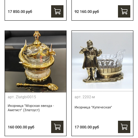
17 850.00 руб
92 160.00 руб
арт.
Zlatgbi0015
арт.
2202-м
Икорница "Морская звезда -
Икорница "Купеческая"
Аметист" (Златоуст)
160 000.00 руб
17 000.00 руб