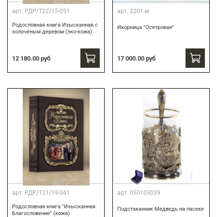
арт.
РДР/Т22/15-051
арт.
2201-м
Родословная книга Изысканная с
Икорница "Осетровая"
золоченым деревом (эко-кожа)
12 180.00 руб
17 000.00 руб
арт.
РДР/Т21/19-041
арт.
050103039
Родословная книга "Изысканная.
Подстаканник Медведь на пасеке
Благословение" (кожа)