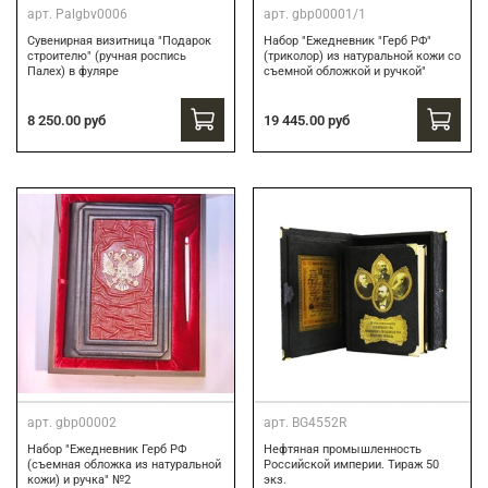
арт.
Palgbv0006
арт.
gbp00001/1
Сувенирная визитница "Подарок
Набор "Ежедневник "Герб РФ"
строителю" (ручная роспись
(триколор) из натуральной кожи со
Палех) в фуляре
съемной обложкой и ручкой"
8 250.00 руб
19 445.00 руб
арт.
gbp00002
арт.
BG4552R
Набор "Ежедневник Герб РФ
Нефтяная промышленность
(съемная обложка из натуральной
Российской империи. Тираж 50
кожи) и ручка" №2
экз.