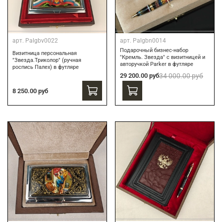
арт.
Palgbv0022
арт.
Palgbn0014
Подарочный бизнес-набор
Визитница персональная
"Кремль. Звезда" с визитницей и
"Звезда.Триколор" (ручная
авторучкой Parker в футляре
роспись Палех) в футляре
29 200.00 руб
34 000.00 руб
8 250.00 руб