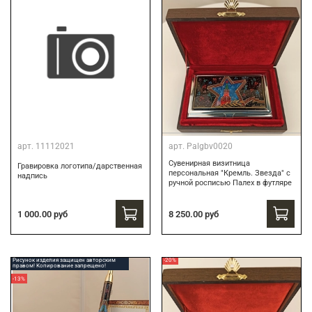
арт.
11112021
арт.
Palgbv0020
Сувенирная визитница
Гравировка логотипа/дарственная
персональная "Кремль. Звезда" с
надпись
ручной росписью Палех в футляре
8 250.00 руб
1 000.00 руб
Рисунок изделия защищен авторским
-20%
правом! Копирование запрещено!
-13%