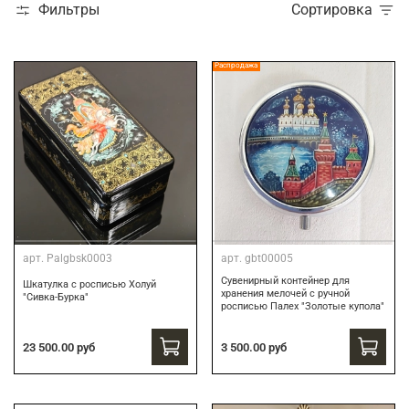
Фильтры
Сортировка
Распродажа
арт.
Palgbsk0003
арт.
gbt00005
Сувенирный контейнер для
Шкатулка с росписью Холуй
хранения мелочей с ручной
"Сивка-Бурка"
росписью Палех "Золотые купола"
3 500.00 руб
23 500.00 руб