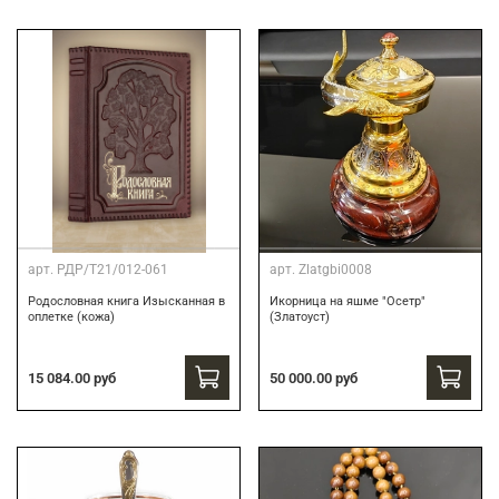
арт.
РДР/Т21/012-061
арт.
Zlatgbi0008
Родословная книга Изысканная в
Икорница на яшме "Осетр"
оплетке (кожа)
(Златоуст)
15 084.00 руб
50 000.00 руб