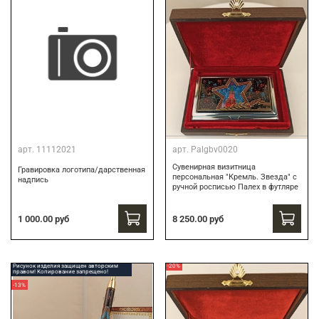
арт.
11112021
арт.
Palgbv0020
Сувенирная визитница
Гравировка логотипа/дарственная
персональная "Кремль. Звезда" с
надпись
ручной росписью Палех в футляре
8 250.00 руб
1 000.00 руб
Рисунок изделия защищен авторским
-20%
правом! Копирование запрещено!
-13%