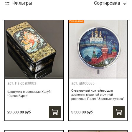
Фильтры
Сортировка
Распродажа
арт.
Palgbsk0003
арт.
gbt00005
Сувенирный контейнер для
Шкатулка с росписью Холуй
хранения мелочей с ручной
"Сивка-Бурка"
росписью Палех "Золотые купола"
3 500.00 руб
23 500.00 руб