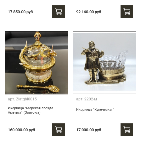
17 850.00 руб
92 160.00 руб
арт.
Zlatgbi0015
арт.
2202-м
Икорница "Морская звезда -
Икорница "Купеческая"
Аметист" (Златоуст)
160 000.00 руб
17 000.00 руб