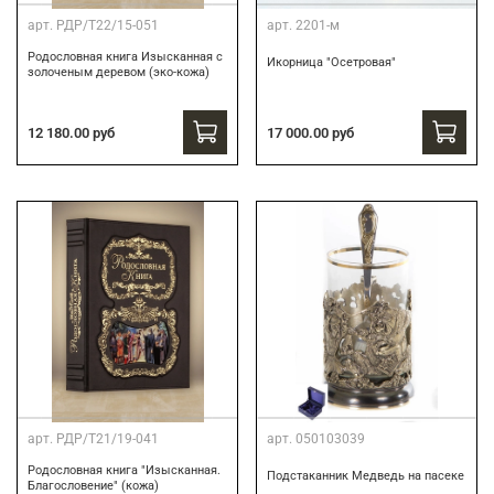
арт.
РДР/Т22/15-051
арт.
2201-м
Родословная книга Изысканная с
Икорница "Осетровая"
золоченым деревом (эко-кожа)
12 180.00 руб
17 000.00 руб
арт.
РДР/Т21/19-041
арт.
050103039
Родословная книга "Изысканная.
Подстаканник Медведь на пасеке
Благословение" (кожа)