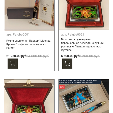
арт.
Palgbp0001
арт.
Palgbv0021
Визитница сувенирная
Ручка расписная Паркер "Москва.
персональная "Звезда" с ручной
Кремль" в фирменной коробке
росписью Палех в подарочном
Parker
футляре
21 250.00 руб
24 500.00 руб
6 600.00 руб
8 250.00 руб
Рисунок изделия защищен авторским
правом! Копирование запрещено!
-14%