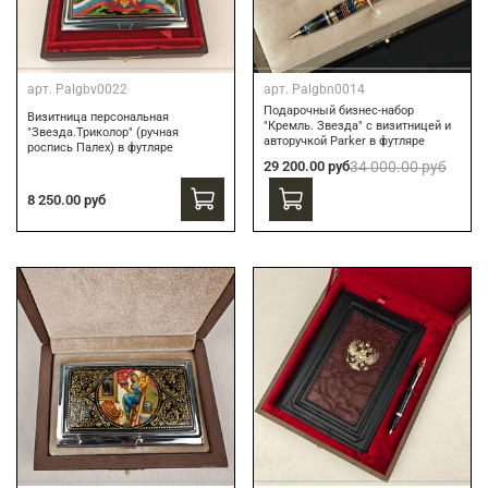
арт.
Palgbv0022
арт.
Palgbn0014
Подарочный бизнес-набор
Визитница персональная
"Кремль. Звезда" с визитницей и
"Звезда.Триколор" (ручная
авторучкой Parker в футляре
роспись Палех) в футляре
29 200.00 руб
34 000.00 руб
8 250.00 руб