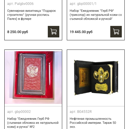
арт.
Palgbv0006
арт.
gbp00001/1
Сувенирная визитница "Подарок
Набор "Ежедневник "Герб РФ"
строителю" (ручная роспись
(триколор) из натуральной кожи со
Палех) в фуляре
съемной обложкой и ручкой"
8 250.00 руб
19 445.00 руб
арт.
gbp00002
арт.
BG4552R
Набор "Ежедневник Герб РФ
Нефтяная промышленность
(съемная обложка из натуральной
Российской империи. Тираж 50
кожи) и ручка" №2
экз.