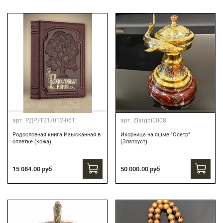
арт.
РДР/Т21/012-061
арт.
Zlatgbi0008
Родословная книга Изысканная в
Икорница на яшме "Осетр"
оплетке (кожа)
(Златоуст)
15 084.00 руб
50 000.00 руб