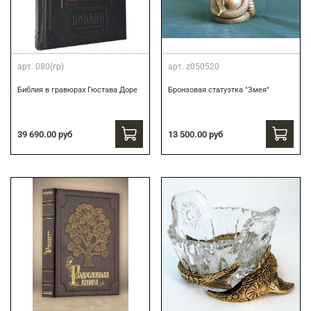
арт.
080(гр)
арт.
z050520
Библия в гравюрах Гюстава Доре
Бронзовая статуэтка "Змея"
39 690.00 руб
13 500.00 руб