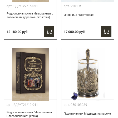
арт.
РДР/Т22/15-051
арт.
2201-м
Родословная книга Изысканная с
Икорница "Осетровая"
золоченым деревом (эко-кожа)
12 180.00 руб
17 000.00 руб
арт.
РДР/Т21/19-041
арт.
050103039
Родословная книга "Изысканная.
Подстаканник Медведь на пасеке
Благословение" (кожа)