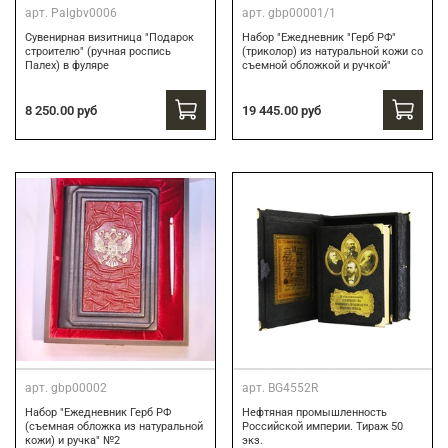
арт.
Palgbv0006
арт.
gbp00001/1
Сувенирная визитница "Подарок
Набор "Ежедневник "Герб РФ"
строителю" (ручная роспись
(триколор) из натуральной кожи со
Палех) в фуляре
съемной обложкой и ручкой"
8 250.00 руб
19 445.00 руб
арт.
gbp00002
арт.
BG4552R
Набор "Ежедневник Герб РФ
Нефтяная промышленность
(съемная обложка из натуральной
Российской империи. Тираж 50
кожи) и ручка" №2
экз.