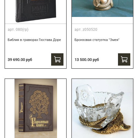
арт.
080(гр)
арт.
z050520
Библия в гравюрах Гюстава Доре
Бронзовая статуэтка "Змея"
39 690.00 руб
13 500.00 руб