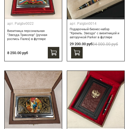
арт.
Palgbv0022
арт.
Palgbn0014
Подарочный бизнес-набор
Визитница персональная
"Кремль. Звезда" с визитницей и
"Звезда.Триколор" (ручная
авторучкой Parker в футляре
роспись Палех) в футляре
29 200.00 руб
34 000.00 руб
8 250.00 руб