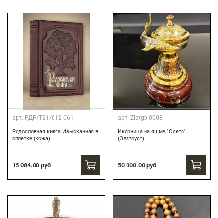
арт.
РДР/Т21/012-061
арт.
Zlatgbi0008
Родословная книга Изысканная в
Икорница на яшме "Осетр"
оплетке (кожа)
(Златоуст)
15 084.00 руб
50 000.00 руб