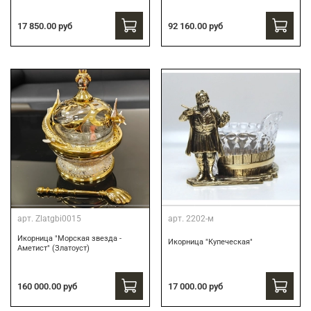
17 850.00 руб
92 160.00 руб
арт.
Zlatgbi0015
арт.
2202-м
Икорница "Морская звезда -
Икорница "Купеческая"
Аметист" (Златоуст)
160 000.00 руб
17 000.00 руб