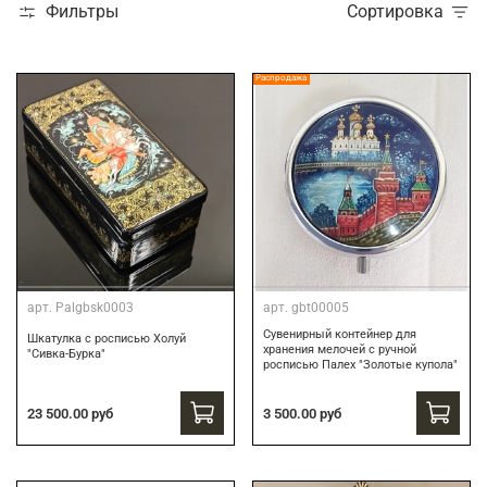
Фильтры
Сортировка
Распродажа
арт.
Palgbsk0003
арт.
gbt00005
Сувенирный контейнер для
Шкатулка с росписью Холуй
хранения мелочей с ручной
"Сивка-Бурка"
росписью Палех "Золотые купола"
3 500.00 руб
23 500.00 руб