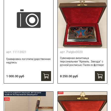
арт.
11112021
арт.
Palgbv0020
Сувенирная визитница
Гравировка логотипа/дарственная
персональная "Кремль. Звезда" с
надпись
ручной росписью Палех в футляре
8 250.00 руб
1 000.00 руб
Рисунок изделия защищен авторским
-20%
правом! Копирование запрещено!
-13%