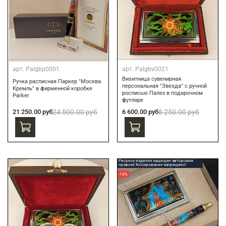
арт.
Palgbp0001
арт.
Palgbv0021
Визитница сувенирная
Ручка расписная Паркер "Москва.
персональная "Звезда" с ручной
Кремль" в фирменной коробке
росписью Палех в подарочном
Parker
футляре
21 250.00 руб
24 500.00 руб
6 600.00 руб
8 250.00 руб
Рисунок изделия защищен авторским
правом! Копирование запрещено!
-14%