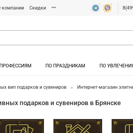
 компании
Скидки
8(49
 ПРОФЕССИЯМ
ПО ПРАЗДНИКАМ
ПО УВЛЕЧЕНИ
РОК
ЯМ
СИЯМ
ИКАМ
ИЯМ
ых вип подарков и сувениров
Интернет-магазин элитн
Подарки мужчине
Подарки на крестины
Подарки железнодорожнику
Подарки на 23 февраля
Подарки спортсмену
вных подарков и сувениров в Брянске
Подарки иностранцам
Подарки на новоселье
Подарки летчику, авиация
Подарки на 8 марта
Подарки болельщику
Подарки на рождение ребенка
Подарки инженеру
Подарки металлургу
Подарки нефтянику/газовику