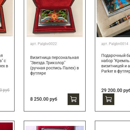
арт.
Palgbv0022
арт.
Palgbn0014
ая
Подарочный би
Визитница персональная
" с
набор "Кремль.
"Звезда.Триколор"
ех в
визитницей и 
(ручная роспись Палех) в
Parker в футля
футляре
0 руб
29 200.00 ру
8 250.00 руб