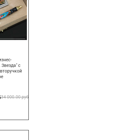
знес-
 Звезда" с
авторучкой
ре
б
34 000.00 руб