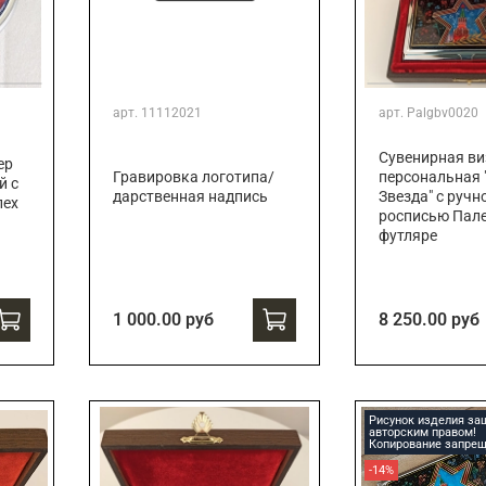
арт.
11112021
арт.
Palgbv0020
Сувенирная ви
ер
Гравировка логотипа/
персональная 
й с
дарственная надпись
Звезда" с ручн
лех
росписью Пале
футляре
1 000.00 руб
8 250.00 руб
Рисунок изделия з
авторским правом!
Копирование запрещ
-14%