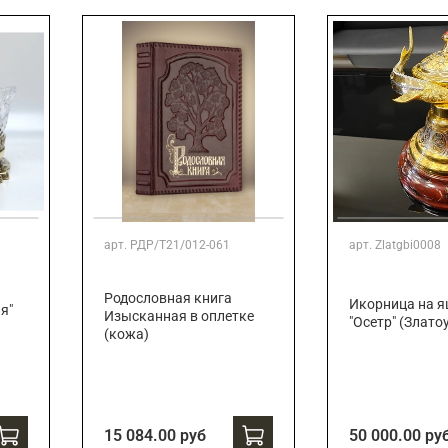
арт.
РДР/Т21/012-061
арт.
Zlatgbi0008
Родословная книга
Икорница на 
я"
Изысканная в оплетке
"Осетр" (Злато
(кожа)
15 084.00 руб
50 000.00 ру