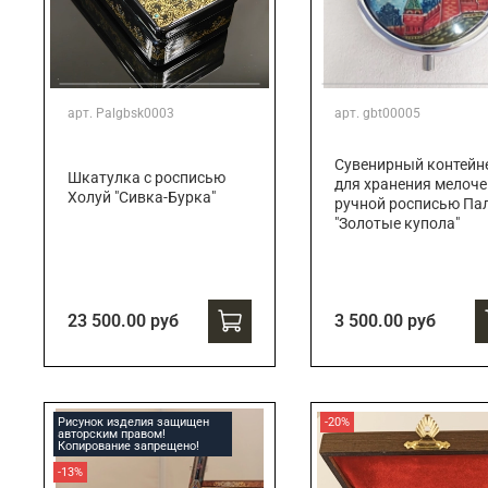
арт.
Palgbsk0003
арт.
gbt00005
Сувенирный контейн
Шкатулка с росписью
для хранения мелоче
Холуй "Сивка-Бурка"
ручной росписью Па
"Золотые купола"
23 500.00 руб
3 500.00 руб
Рисунок изделия защищен
-20%
авторским правом!
Копирование запрещено!
-13%