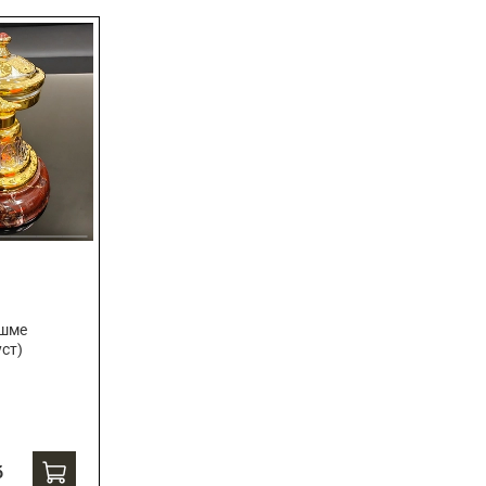
яшме
уст)
б