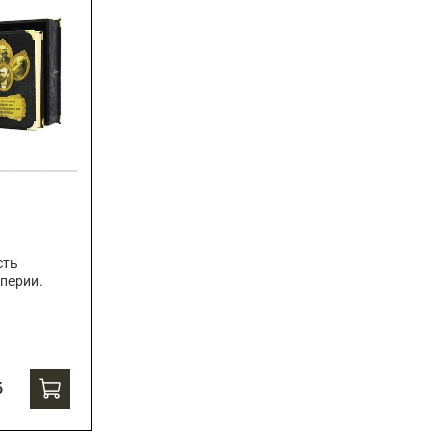
сть
перии.
б