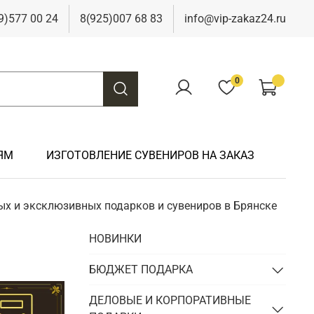
9)577 00 24
8(925)007 68 83
info@vip-zakaz24.ru
0
ЯМ
ИЗГОТОВЛЕНИЕ СУВЕНИРОВ НА ЗАКАЗ
ых и эксклюзивных подарков и сувениров в Брянске
Подарки на свадьбу
Подарки финансисту
Подарки к 9 мая
Подарки охотнику
НОВИНКИ
Подарки на юбилей
Подарки химику
Подарки к Пасхе
Подарки рыбаку
Подарки чиновнику/госслужащему
БЮДЖЕТ ПОДАРКА
Подарки шахтеру
Подарки электрику
ДЕЛОВЫЕ И КОРПОРАТИВНЫЕ