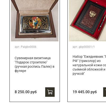
арт.
Palgbv0006
арт.
gbp00001/1
Набор "Ежедневник "
Сувенирная визитница
РФ" (триколор) из
"Подарок строителю"
натуральной кожи с
(ручная роспись Палех) в
съемной обложкой и
фуляре
ручкой"
8 250.00 руб
19 445.00 руб