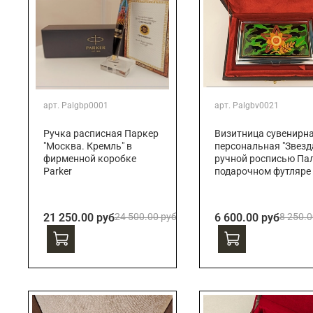
арт.
Palgbp0001
арт.
Palgbv0021
Ручка расписная Паркер
Визитница сувенирн
"Москва. Кремль" в
персональная "Звезда
фирменной коробке
ручной росписью Пал
Parker
подарочном футляре
21 250.00 руб
24 500.00 руб
6 600.00 руб
8 250.0