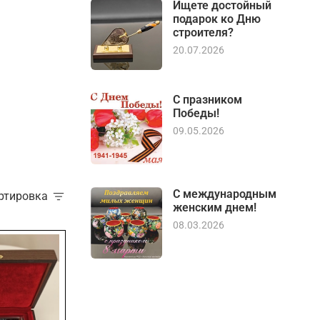
Ищете достойный
подарок ко Дню
строителя?
20.07.2026
С празником
Победы!
09.05.2026
С международным
ортировка
женским днем!
08.03.2026