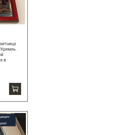
зитница
"Кремль.
ой
х в
ащищен
ено!