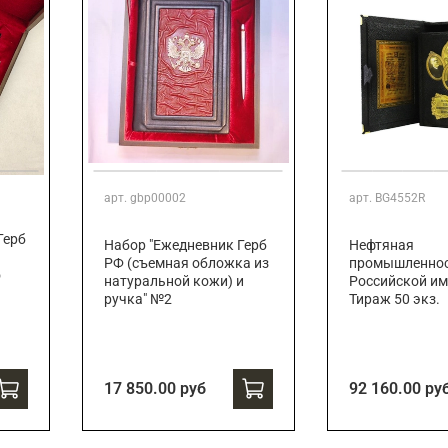
арт.
gbp00002
арт.
BG4552R
Герб
Набор "Ежедневник Герб
Нефтяная
РФ (съемная обложка из
промышленно
о
натуральной кожи) и
Российской им
ручка" №2
Тираж 50 экз.
17 850.00 руб
92 160.00 ру