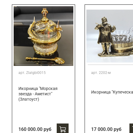
арт.
Zlatgbi0015
арт.
2202-м
Икорница "Морская
Икорница "Купеческа
звезда - Аметист"
(Златоуст)
160 000.00 руб
17 000.00 руб