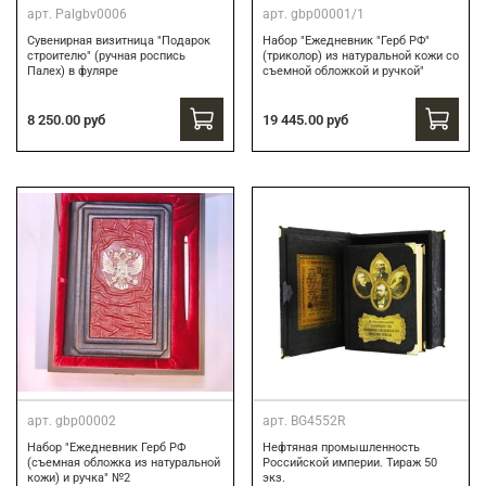
арт.
Palgbv0006
арт.
gbp00001/1
Сувенирная визитница "Подарок
Набор "Ежедневник "Герб РФ"
строителю" (ручная роспись
(триколор) из натуральной кожи со
Палех) в фуляре
съемной обложкой и ручкой"
8 250.00 руб
19 445.00 руб
арт.
gbp00002
арт.
BG4552R
Набор "Ежедневник Герб РФ
Нефтяная промышленность
(съемная обложка из натуральной
Российской империи. Тираж 50
кожи) и ручка" №2
экз.