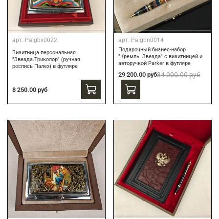
арт.
Palgbv0022
арт.
Palgbn0014
Подарочный бизнес-набор
Визитница персональная
"Кремль. Звезда" с визитницей и
"Звезда.Триколор" (ручная
авторучкой Parker в футляре
роспись Палех) в футляре
29 200.00 руб
34 000.00 руб
8 250.00 руб