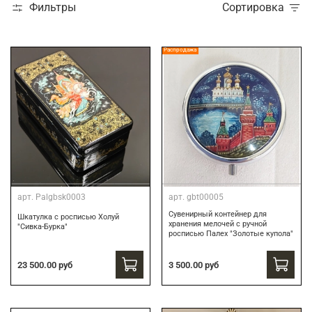
Фильтры
Сортировка
Распродажа
арт.
Palgbsk0003
арт.
gbt00005
Сувенирный контейнер для
Шкатулка с росписью Холуй
хранения мелочей с ручной
"Сивка-Бурка"
росписью Палех "Золотые купола"
3 500.00 руб
23 500.00 руб