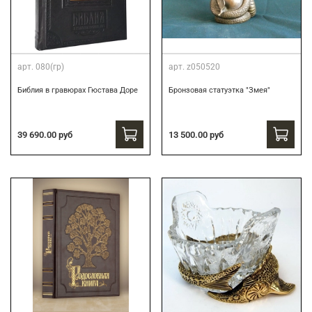
арт.
080(гр)
арт.
z050520
Библия в гравюрах Гюстава Доре
Бронзовая статуэтка "Змея"
39 690.00 руб
13 500.00 руб