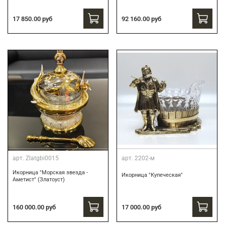
17 850.00 руб
92 160.00 руб
арт.
Zlatgbi0015
арт.
2202-м
Икорница "Морская звезда -
Икорница "Купеческая"
Аметист" (Златоуст)
160 000.00 руб
17 000.00 руб