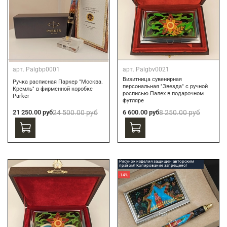
арт.
Palgbp0001
арт.
Palgbv0021
Визитница сувенирная
Ручка расписная Паркер "Москва.
персональная "Звезда" с ручной
Кремль" в фирменной коробке
росписью Палех в подарочном
Parker
футляре
21 250.00 руб
24 500.00 руб
6 600.00 руб
8 250.00 руб
Рисунок изделия защищен авторским
правом! Копирование запрещено!
-14%