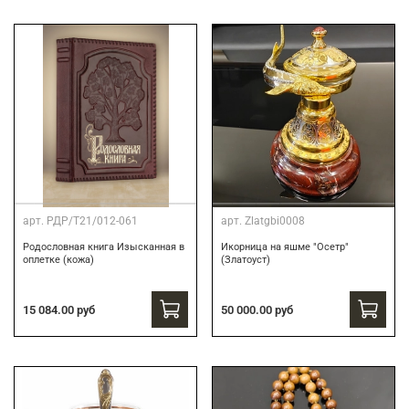
арт.
РДР/Т21/012-061
арт.
Zlatgbi0008
Родословная книга Изысканная в
Икорница на яшме "Осетр"
оплетке (кожа)
(Златоуст)
15 084.00 руб
50 000.00 руб