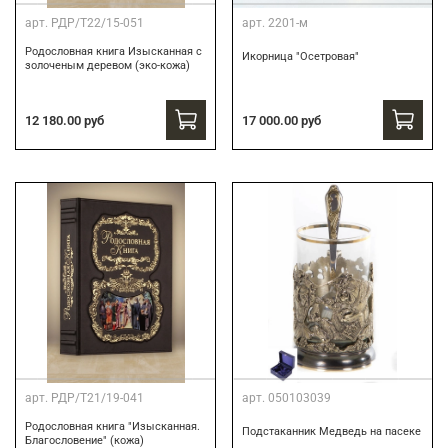
арт.
РДР/Т22/15-051
арт.
2201-м
Родословная книга Изысканная с
Икорница "Осетровая"
золоченым деревом (эко-кожа)
12 180.00 руб
17 000.00 руб
арт.
РДР/Т21/19-041
арт.
050103039
Родословная книга "Изысканная.
Подстаканник Медведь на пасеке
Благословение" (кожа)