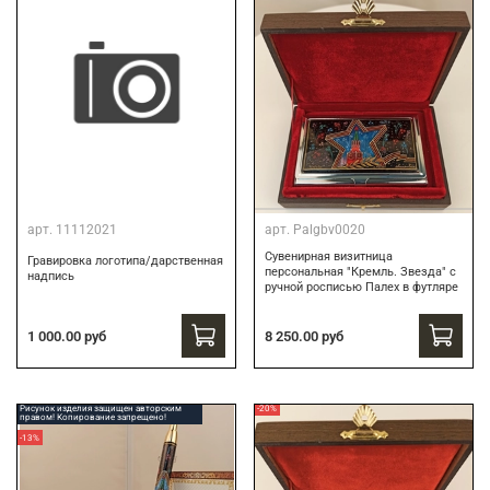
арт.
11112021
арт.
Palgbv0020
Сувенирная визитница
Гравировка логотипа/дарственная
персональная "Кремль. Звезда" с
надпись
ручной росписью Палех в футляре
8 250.00 руб
1 000.00 руб
Рисунок изделия защищен авторским
-20%
правом! Копирование запрещено!
-13%