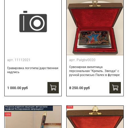
арт.
11112021
арт.
Palgbv0020
Сувенирная визитница
Гравировка логотипа/дарственная
персональная "Кремль. Звезда" с
надпись
ручной росписью Палех в футляре
8 250.00 руб
1 000.00 руб
Рисунок изделия защищен авторским
-20%
правом! Копирование запрещено!
-13%