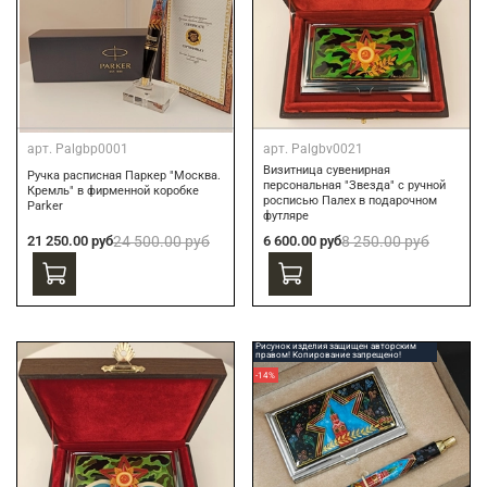
арт.
Palgbp0001
арт.
Palgbv0021
Визитница сувенирная
Ручка расписная Паркер "Москва.
персональная "Звезда" с ручной
Кремль" в фирменной коробке
росписью Палех в подарочном
Parker
футляре
21 250.00 руб
24 500.00 руб
6 600.00 руб
8 250.00 руб
Рисунок изделия защищен авторским
правом! Копирование запрещено!
-14%