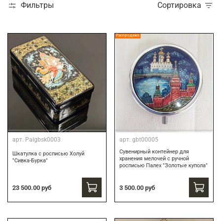
Фильтры
Сортировка
Распродажа
арт.
Palgbsk0003
арт.
gbt00005
Сувенирный контейнер для
Шкатулка с росписью Холуй
хранения мелочей с ручной
"Сивка-Бурка"
росписью Палех "Золотые купола"
3 500.00 руб
23 500.00 руб