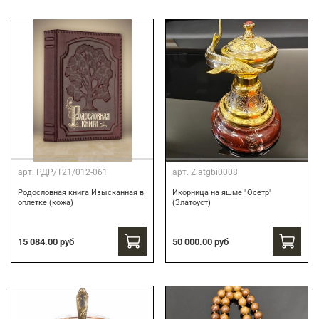
арт.
РДР/Т21/012-061
арт.
Zlatgbi0008
Родословная книга Изысканная в
Икорница на яшме "Осетр"
оплетке (кожа)
(Златоуст)
15 084.00 руб
50 000.00 руб