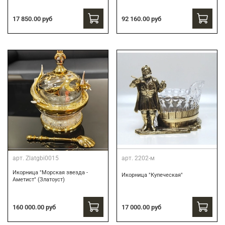
17 850.00 руб
92 160.00 руб
арт.
Zlatgbi0015
арт.
2202-м
Икорница "Морская звезда -
Икорница "Купеческая"
Аметист" (Златоуст)
160 000.00 руб
17 000.00 руб