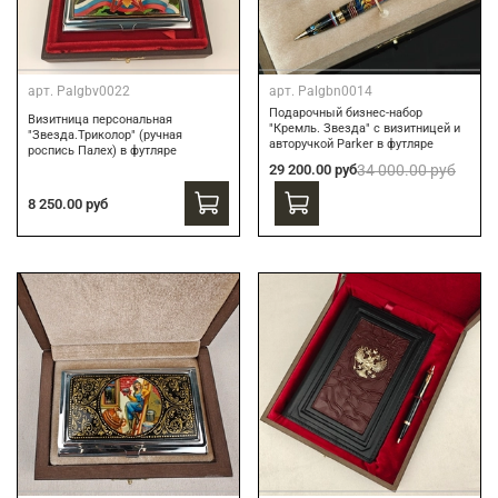
арт.
Palgbv0022
арт.
Palgbn0014
Подарочный бизнес-набор
Визитница персональная
"Кремль. Звезда" с визитницей и
"Звезда.Триколор" (ручная
авторучкой Parker в футляре
роспись Палех) в футляре
29 200.00 руб
34 000.00 руб
8 250.00 руб