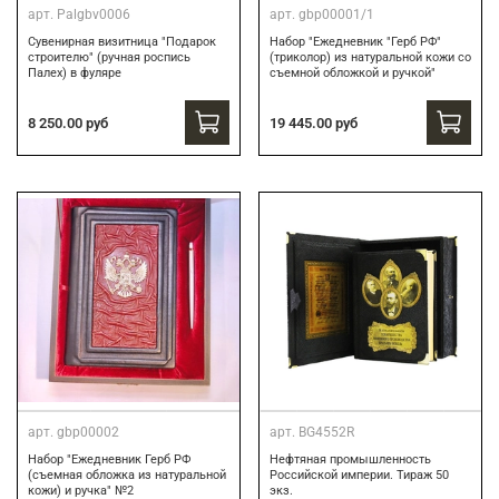
арт.
Palgbv0006
арт.
gbp00001/1
Сувенирная визитница "Подарок
Набор "Ежедневник "Герб РФ"
строителю" (ручная роспись
(триколор) из натуральной кожи со
Палех) в фуляре
съемной обложкой и ручкой"
8 250.00 руб
19 445.00 руб
арт.
gbp00002
арт.
BG4552R
Набор "Ежедневник Герб РФ
Нефтяная промышленность
(съемная обложка из натуральной
Российской империи. Тираж 50
кожи) и ручка" №2
экз.