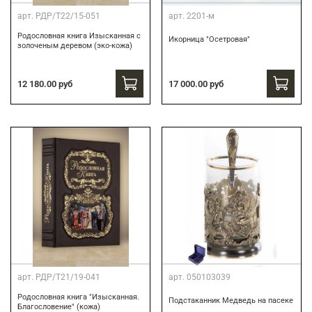
арт.
РДР/Т22/15-051
арт.
2201-м
Родословная книга Изысканная с
Икорница "Осетровая"
золоченым деревом (эко-кожа)
12 180.00 руб
17 000.00 руб
арт.
РДР/Т21/19-041
арт.
050103039
Родословная книга "Изысканная.
Подстаканник Медведь на пасеке
Благословение" (кожа)