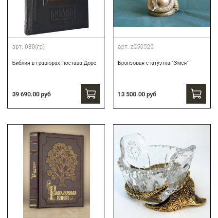
арт.
080(гр)
арт.
z050520
Библия в гравюрах Гюстава Доре
Бронзовая статуэтка "Змея"
39 690.00 руб
13 500.00 руб