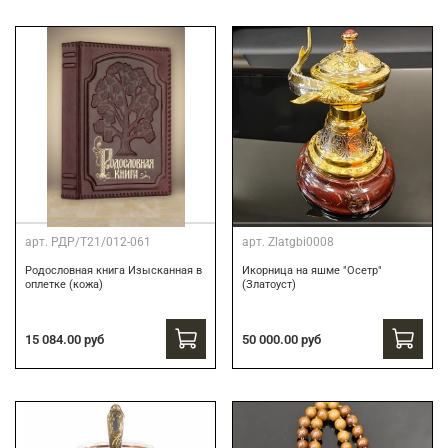
арт.
РДР/Т21/012-061
арт.
Zlatgbi0008
Родословная книга Изысканная в
Икорница на яшме "Осетр"
оплетке (кожа)
(Златоуст)
15 084.00 руб
50 000.00 руб