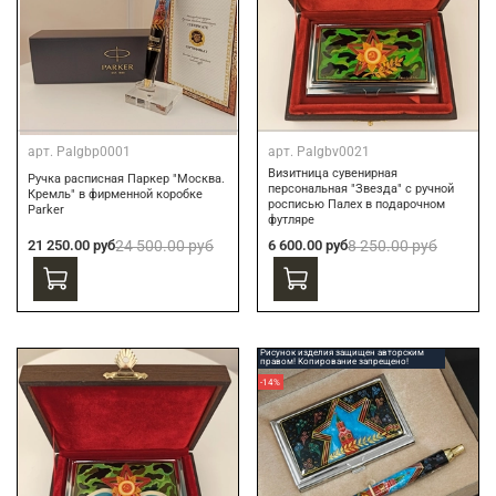
арт.
Palgbp0001
арт.
Palgbv0021
Визитница сувенирная
Ручка расписная Паркер "Москва.
персональная "Звезда" с ручной
Кремль" в фирменной коробке
росписью Палех в подарочном
Parker
футляре
21 250.00 руб
24 500.00 руб
6 600.00 руб
8 250.00 руб
Рисунок изделия защищен авторским
правом! Копирование запрещено!
-14%