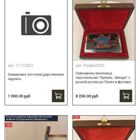
арт.
11112021
арт.
Palgbv0020
Сувенирная визитница
Гравировка логотипа/дарственная
персональная "Кремль. Звезда" с
надпись
ручной росписью Палех в футляре
8 250.00 руб
1 000.00 руб
Рисунок изделия защищен авторским
-20%
правом! Копирование запрещено!
-13%