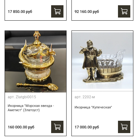
17 850.00 руб
92 160.00 руб
арт.
Zlatgbi0015
арт.
2202-м
Икорница "Морская звезда -
Икорница "Купеческая"
Аметист" (Златоуст)
160 000.00 руб
17 000.00 руб