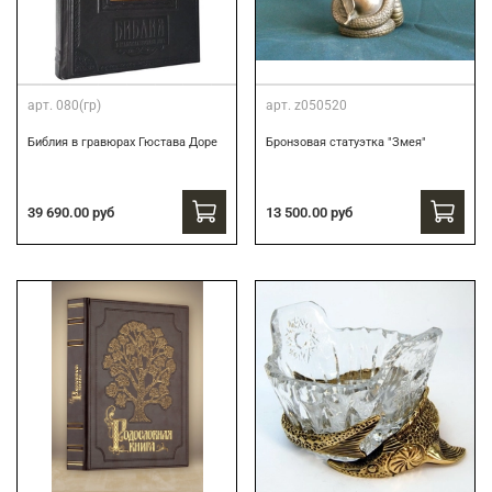
арт.
080(гр)
арт.
z050520
Библия в гравюрах Гюстава Доре
Бронзовая статуэтка "Змея"
39 690.00 руб
13 500.00 руб