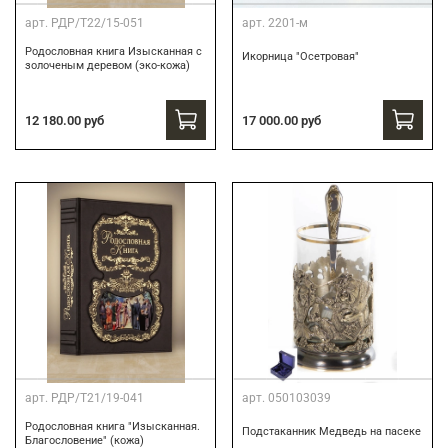
арт.
РДР/Т22/15-051
арт.
2201-м
Родословная книга Изысканная с
Икорница "Осетровая"
золоченым деревом (эко-кожа)
12 180.00 руб
17 000.00 руб
арт.
РДР/Т21/19-041
арт.
050103039
Родословная книга "Изысканная.
Подстаканник Медведь на пасеке
Благословение" (кожа)