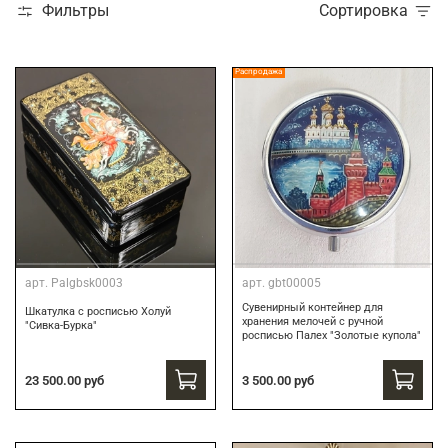
Фильтры
Сортировка
Распродажа
арт.
Palgbsk0003
арт.
gbt00005
Сувенирный контейнер для
Шкатулка с росписью Холуй
хранения мелочей с ручной
"Сивка-Бурка"
росписью Палех "Золотые купола"
3 500.00 руб
23 500.00 руб