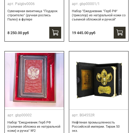
арт.
Palgbv0006
арт.
gbp00001/1
Сувенирная визитница "Подарок
Набор "Ежедневник "Герб РФ"
строителю" (ручная роспись
(триколор) из натуральной кожи со
Палех) в фуляре
съемной обложкой и ручкой"
8 250.00 руб
19 445.00 руб
арт.
gbp00002
арт.
BG4552R
Набор "Ежедневник Герб РФ
Нефтяная промышленность
(съемная обложка из натуральной
Российской империи. Тираж 50
кожи) и ручка" №2
экз.