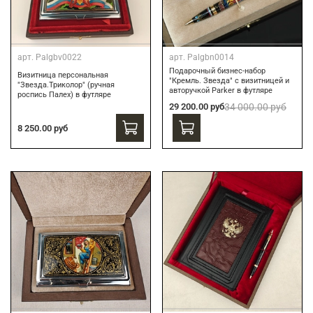
арт.
Palgbv0022
арт.
Palgbn0014
Подарочный бизнес-набор
Визитница персональная
"Кремль. Звезда" с визитницей и
"Звезда.Триколор" (ручная
авторучкой Parker в футляре
роспись Палех) в футляре
29 200.00 руб
34 000.00 руб
8 250.00 руб