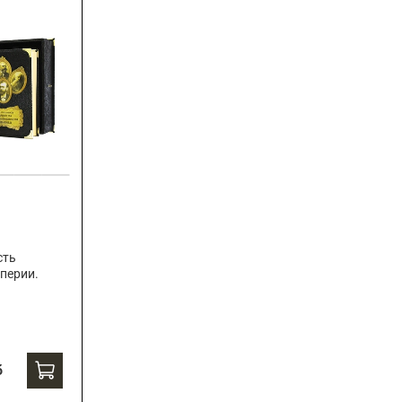
сть
перии.
б