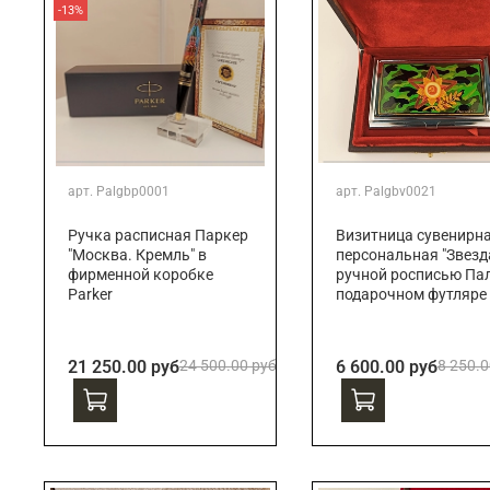
-13%
арт.
Palgbp0001
арт.
Palgbv0021
Ручка расписная Паркер
Визитница сувенирн
"Москва. Кремль" в
персональная "Звезда
фирменной коробке
ручной росписью Пал
Parker
подарочном футляре
21 250.00 руб
24 500.00 руб
6 600.00 руб
8 250.0