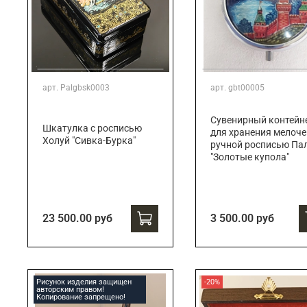
арт.
Palgbsk0003
арт.
gbt00005
Сувенирный контейн
Шкатулка с росписью
для хранения мелоче
Холуй "Сивка-Бурка"
ручной росписью Па
"Золотые купола"
23 500.00 руб
3 500.00 руб
Рисунок изделия защищен
-20%
авторским правом!
Копирование запрещено!