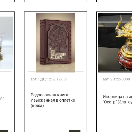
арт.
РДР/Т21/012-061
арт.
Zlatgbi0008
Родословная книга
Икорница на 
я"
Изысканная в оплетке
"Осетр" (Злато
(кожа)