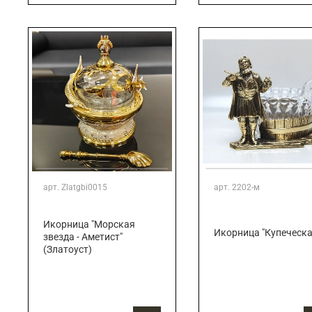
арт.
Zlatgbi0015
арт.
2202-м
Икорница "Морская
Икорница "Купеческа
звезда - Аметист"
(Златоуст)