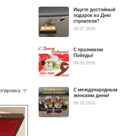
Ищете достойный
подарок ко Дню
строителя?
20.07.2026
С празником
Победы!
09.05.2026
С международным
ортировка
женским днем!
08.03.2026