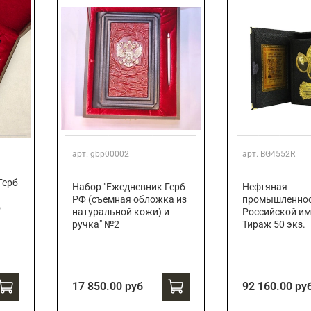
арт.
gbp00002
арт.
BG4552R
Герб
Набор "Ежедневник Герб
Нефтяная
РФ (съемная обложка из
промышленно
о
натуральной кожи) и
Российской им
ручка" №2
Тираж 50 экз.
17 850.00 руб
92 160.00 ру