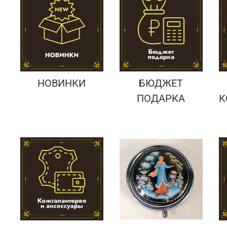
Подарки банковскому работнику
Подарки брокеру
Подарки директору/руководителю
НОВИНКИ
БЮДЖЕТ
ПОДАРКА
К