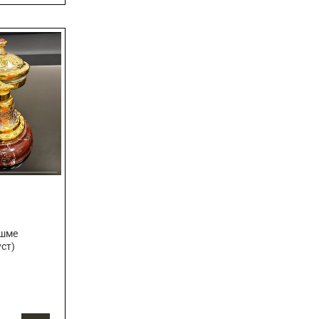
яшме
уст)