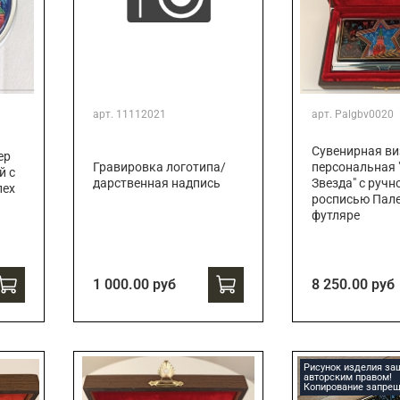
арт.
11112021
арт.
Palgbv0020
Сувенирная ви
ер
Гравировка логотипа/
персональная 
й с
дарственная надпись
Звезда" с ручн
лех
росписью Пале
футляре
1 000.00 руб
8 250.00 руб
Рисунок изделия з
авторским правом!
Копирование запрещ