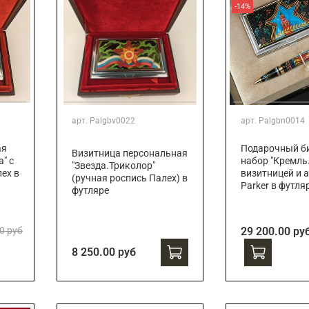
-14%
арт.
Palgbv0022
арт.
Palgbn0014
ая
Подарочный би
Визитница персональная
" с
набор "Кремль.
"Звезда.Триколор"
ех в
визитницей и 
(ручная роспись Палех) в
Parker в футля
футляре
0 руб
29 200.00 ру
8 250.00 руб