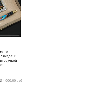
знес-
 Звезда" с
авторучкой
ре
б
34 000.00 руб