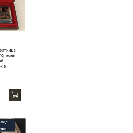
зитница
"Кремль.
ой
х в
ащищен
ено!