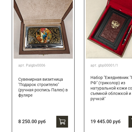
арт.
Palgbv0006
арт.
gbp00001/1
Набор "Ежедневник "
Сувенирная визитница
РФ" (триколор) из
"Подарок строителю"
натуральной кожи с
(ручная роспись Палех) в
съемной обложкой и
фуляре
ручкой"
8 250.00 руб
19 445.00 руб